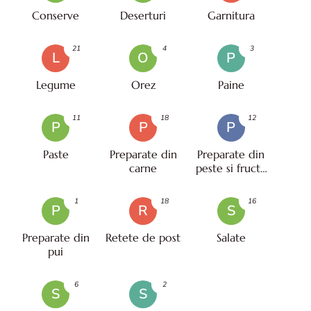
Conserve
Deserturi
Garnitura
21
4
3
L
O
P
Legume
Orez
Paine
11
18
12
P
P
P
Paste
Preparate din
Preparate din
carne
peste si fructe
de mare
1
18
16
P
R
S
Preparate din
Retete de post
Salate
pui
6
2
S
S