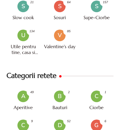
21
64
157
S
S
S
Slow cook
Sosuri
Supe-Ciorbe
134
85
U
V
Utile pentru
Valentine's day
tine, casa si
viata
Categorii retete
49
2
1
A
B
C
Aperitive
Bauturi
Ciorbe
9
52
6
C
D
G