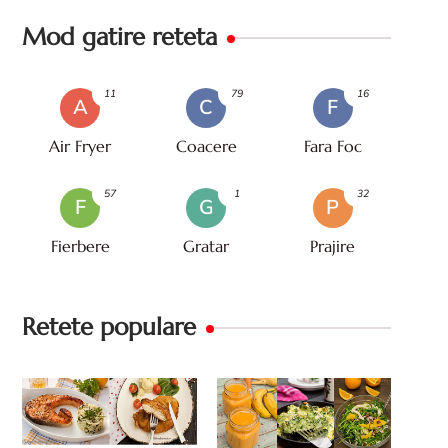
Mod gatire reteta
11
79
16
A
C
F
Air Fryer
Coacere
Fara Foc
57
1
32
F
G
P
Fierbere
Gratar
Prajire
Retete populare