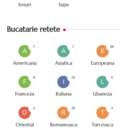
Sosuri
Supa
Bucatarie retete
7
7
99
A
A
E
Americana
Asiatica
Europeana
8
19
5
F
I
L
Franceza
Italiana
Libaneza
4
39
3
O
R
T
Oriental
Romaneasca
Turceasca