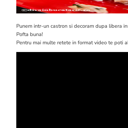
Punem intr-un castron si decoram dupa libera ins
Pofta buna!
Pentru mai multe retete in format video te poti 