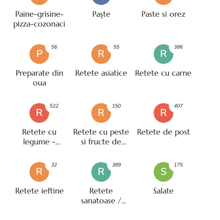
Paine-grisine-
Paşte
Paste si orez
pizza-cozonaci
56
55
386
P
R
R
Preparate din
Retete asiatice
Retete cu carne
oua
522
150
407
R
R
R
Retete cu
Retete cu peste
Retete de post
legume -
si fructe de
vegetariene
mare
32
389
175
R
R
S
Retete ieftine
Retete
Salate
sanatoase /
pentru diete