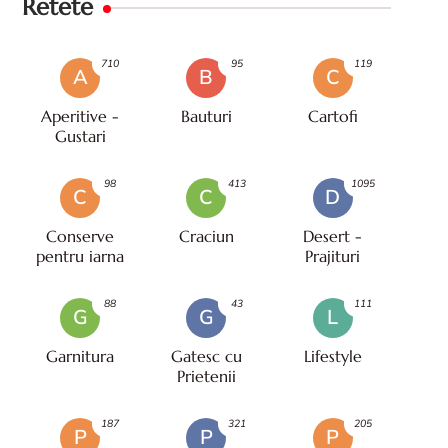
Retete
710
95
119
A
B
C
Aperitive -
Bauturi
Cartofi
Gustari
98
413
1095
C
C
D
Conserve
Craciun
Desert -
pentru iarna
Prajituri
88
43
111
G
G
L
Garnitura
Gatesc cu
Lifestyle
Prietenii
187
321
205
P
P
P