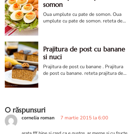
somon
Oua umplute cu pate de somon. Oua
umplute cu pate de somon. reteta de
Oua umplute cu pate de somon . Oua
umplute cu pate de somon reteta diva
in bucatarie
Prajitura de post cu banane
si nuci
Prajitura de post cu banane . Prajitura
de post cu banane. reteta prajitura de
post cu banane si nuci. Prajitura de post
cu banane si nuci diva in bucatarie
0 răspunsuri
cornelia roman
7 martie 2015 la 6:00
arata fff bine si cred ca e gustos, ar merge si cu fructe