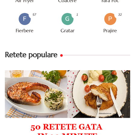
Air Fryer
Coacere
Fara Foc
57
1
32
F
G
P
Fierbere
Gratar
Prajire
Retete populare