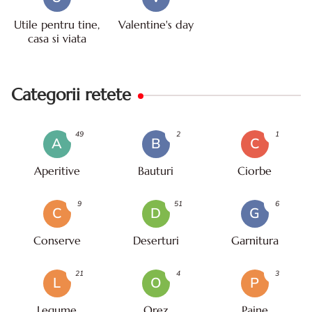
Utile pentru tine,
Valentine's day
casa si viata
Categorii retete
49
2
1
A
B
C
Aperitive
Bauturi
Ciorbe
9
51
6
C
D
G
Conserve
Deserturi
Garnitura
21
4
3
L
O
P
Legume
Orez
Paine