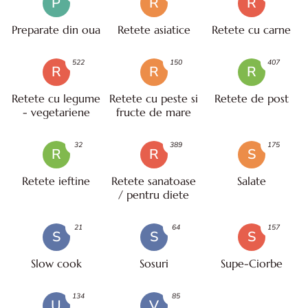
P
R
R
Preparate din oua
Retete asiatice
Retete cu carne
522
150
407
R
R
R
Retete cu legume
Retete cu peste si
Retete de post
- vegetariene
fructe de mare
32
389
175
R
R
S
Retete ieftine
Retete sanatoase
Salate
/ pentru diete
21
64
157
S
S
S
Slow cook
Sosuri
Supe-Ciorbe
134
85
U
V