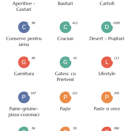
Aperitive -
Bauturi
Cartofi
Gustari
98
413
1095
C
C
D
Conserve pentru
Craciun
Desert - Prajituri
iarna
88
43
111
G
G
L
Garnitura
Gatesc cu
Lifestyle
Prietenii
187
321
205
P
P
P
Paine-grisine-
Paşte
Paste si orez
pizza-cozonaci
56
55
386