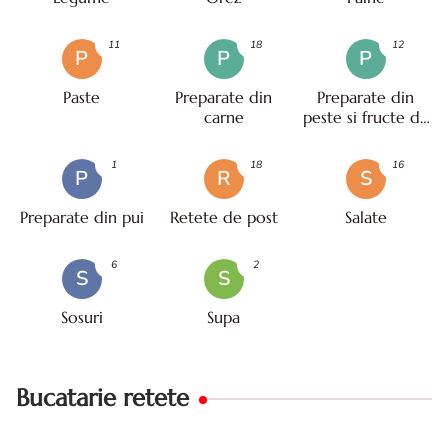
11
18
12
P
P
P
Paste
Preparate din
Preparate din
carne
peste si fructe de
mare
1
18
16
P
R
S
Preparate din pui
Retete de post
Salate
6
2
S
S
Sosuri
Supa
Bucatarie retete