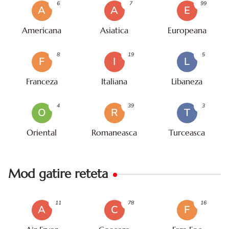
6
7
99
A
A
E
Americana
Asiatica
Europeana
8
19
5
F
I
L
Franceza
Italiana
Libaneza
4
39
3
O
R
T
Oriental
Romaneasca
Turceasca
Mod gatire reteta
11
78
16
A
C
F