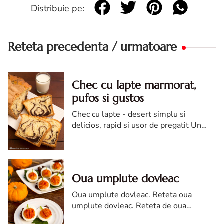
Distribuie pe:
Reteta precedenta / urmatoare
Chec cu lapte marmorat,
pufos si gustos
Chec cu lapte - desert simplu si
delicios, rapid si usor de pregatit Un
chec cu lapte este usor de pregatit si
foarte gustos, perfect pentru rasfatul de
langa ceasca de cafea sa...
Oua umplute dovleac
Oua umplute dovleac. Reteta oua
umplute dovleac. Reteta de oua
dovleac. Oua umplute in forma de