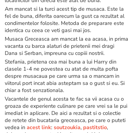
localnicilor din Grecia este atat de buna.
Am mancat si la turci acest tip de musaca. Este la
fel de buna, diferita oarecum la gust ca rezultat al
condimentelor folosite. Metoda de preparare este
identica cu ceea ce veti gasi mai jos.
Musaca Greceasca am mancat la ea acasa, in prima
vacanta cu barca alaturi de prietenii mei dragi
Dana si Serban, impreuna cu copiii nostrii.
Stefania, prietena cea mai buna a lui Harry din
clasele 1-4 ne povestea cu atat de multa pofta
despre musacaua pe care urma sa o mancam in
viitorul port incat abia asteptam sa o gust si eu. Si
chiar a fost senzationala.
Vacantele de genul acesta te fac sa vii acasa cu o
groaza de experiente culinare pe care vrei sa le pui
imediat in aplicare. De aici a rezultat si o colectie
de retete din bucataria greceasca, pe care o puteti
vedea in
acest link
:
soutzoukia
,
pastitstio
,