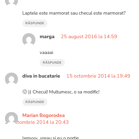
Laptele este marmorat sau checul este marmorat?
RĂSPUNDE
marga
25 august 2016 la 14:59
vaaaai
RĂSPUNDE
diva in bucatarie
15 octombrie 2014 la 19:49
🙂 )) Checul! Multumesc, o sa modific!
RĂSPUNDE
Marian Bogorodea
26 octombrie 2014 la 20:43
Iamyyy…vreau si eu o portie…