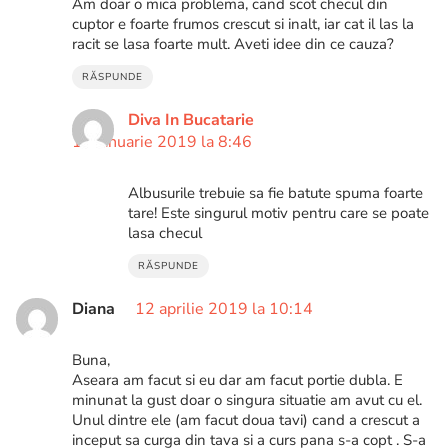
Am doar o mica problema, cand scot checul din
cuptor e foarte frumos crescut si inalt, iar cat il las la
racit se lasa foarte mult. Aveti idee din ce cauza?
RĂSPUNDE
Diva In Bucatarie
11 ianuarie 2019 la 8:46
Albusurile trebuie sa fie batute spuma foarte
tare! Este singurul motiv pentru care se poate
lasa checul
RĂSPUNDE
Diana
12 aprilie 2019 la 10:14
Buna,
Aseara am facut si eu dar am facut portie dubla. E
minunat la gust doar o singura situatie am avut cu el.
Unul dintre ele (am facut doua tavi) cand a crescut a
inceput sa curga din tava si a curs pana s-a copt . S-a