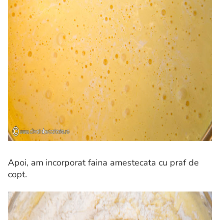
Apoi, am incorporat faina amestecata cu praf de
copt.