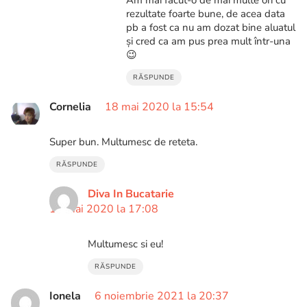
Am mai făcut-o de mai multe ori cu
rezultate foarte bune, de acea data
pb a fost ca nu am dozat bine aluatul
și cred ca am pus prea mult într-una
😉
RĂSPUNDE
Cornelia
18 mai 2020 la 15:54
Super bun. Multumesc de reteta.
RĂSPUNDE
Diva In Bucatarie
18 mai 2020 la 17:08
Multumesc si eu!
RĂSPUNDE
Ionela
6 noiembrie 2021 la 20:37