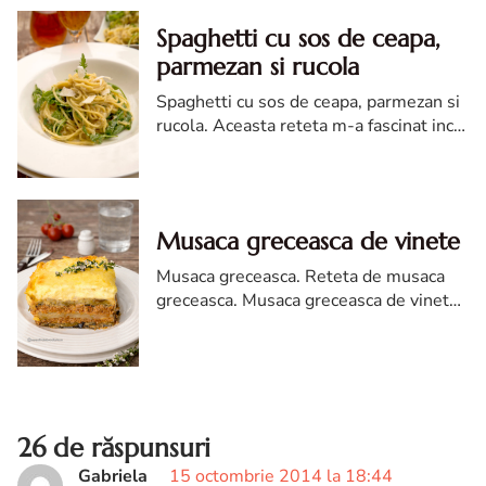
Spaghetti cu sos de ceapa,
parmezan si rucola
Spaghetti cu sos de ceapa, parmezan si
rucola. Aceasta reteta m-a fascinat inca
din momentul in care am vazut-o.
Pastele fierte in sos sunt mai mult
decat perfecte, asa ca va recomand sa
incercati.
Musaca greceasca de vinete
Musaca greceasca. Reteta de musaca
greceasca. Musaca greceasca de vinete
cu carne si cartofi. Reteta musaca
greceasca. Musaca de vinete
26 de răspunsuri
Gabriela
15 octombrie 2014 la 18:44