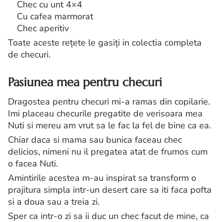
Chec cu unt 4×4
Cu cafea marmorat
Chec aperitiv
Toate aceste rețete le gasiți in colectia completa
de checuri.
Pasiunea mea pentru checuri
Dragostea pentru checuri mi-a ramas din copilarie.
Imi placeau checurile pregatite de verisoara mea
Nuti si mereu am vrut sa le fac la fel de bine ca ea.
Chiar daca si mama sau bunica faceau chec
delicios, nimeni nu il pregatea atat de frumos cum
o facea Nuti.
Amintirile acestea m-au inspirat sa transform o
prajitura simpla intr-un desert care sa iti faca pofta
si a doua sau a treia zi.
Sper ca intr-o zi sa ii duc un chec facut de mine, ca