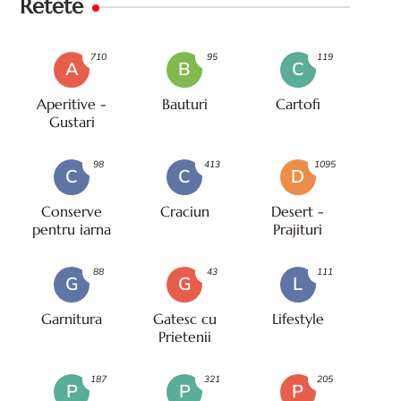
Retete
710
95
119
A
B
C
Aperitive -
Bauturi
Cartofi
Gustari
98
413
1095
C
C
D
Conserve
Craciun
Desert -
pentru iarna
Prajituri
88
43
111
G
G
L
Garnitura
Gatesc cu
Lifestyle
Prietenii
187
321
205
P
P
P