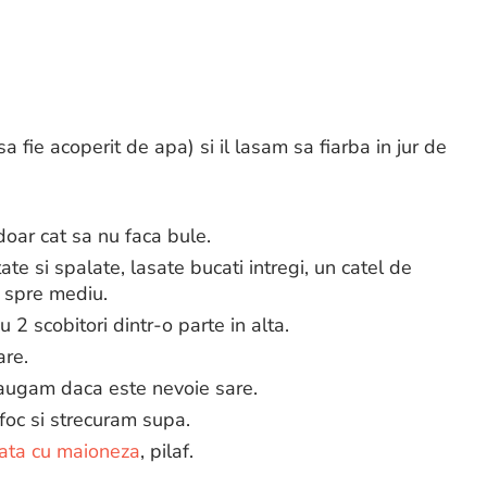
sa fie acoperit de apa) si il lasam sa fiarba in jur de
doar cat sa nu faca bule.
e si spalate, lasate bucati intregi, un catel de
c spre mediu.
2 scobitori dintr-o parte in alta.
re.
daugam daca este nevoie sare.
foc si strecuram supa.
ata cu maioneza
, pilaf.