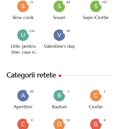
21
64
157
S
S
S
Slow cook
Sosuri
Supe-Ciorbe
134
85
U
V
Utile pentru
Valentine's day
tine, casa si
viata
Categorii retete
49
2
1
A
B
C
Aperitive
Bauturi
Ciorbe
9
52
6
C
D
G