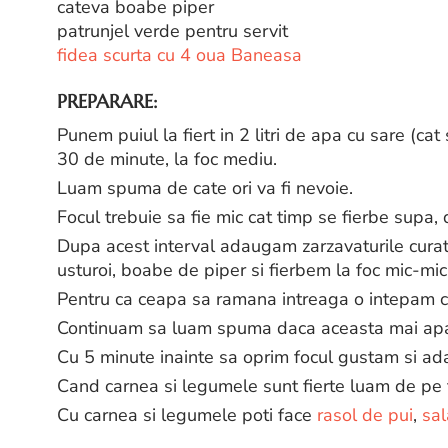
cateva boabe piper
patrunjel verde pentru servit
fidea scurta cu 4 oua Baneasa
PREPARARE:
Punem puiul la fiert in 2 litri de apa cu sare (cat 
30 de minute, la foc mediu.
Luam spuma de cate ori va fi nevoie.
Focul trebuie sa fie mic cat timp se fierbe supa, 
Dupa acest interval adaugam zarzavaturile curatat
usturoi, boabe de piper si fierbem la foc mic-mi
Pentru ca ceapa sa ramana intreaga o intepam cu 
Continuam sa luam spuma daca aceasta mai apa
Cu 5 minute inainte sa oprim focul gustam si a
Cand carnea si legumele sunt fierte luam de pe 
Cu carnea si legumele poti face
rasol de pui
,
sal