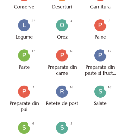
Conserve
Deserturi
Garnitura
21
4
3
L
O
P
Legume
Orez
Paine
11
18
12
P
P
P
Paste
Preparate din
Preparate din
carne
peste si fructe
de mare
1
18
16
P
R
S
Preparate din
Retete de post
Salate
pui
6
2
S
S