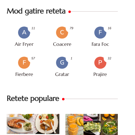
Mod gatire reteta
11
79
16
A
C
F
Air Fryer
Coacere
Fara Foc
57
1
32
F
G
P
Fierbere
Gratar
Prajire
Retete populare