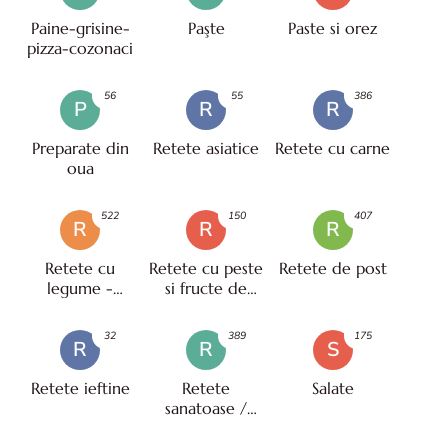
Paine-grisine-
Paşte
Paste si orez
pizza-cozonaci
56
55
386
P
R
R
Preparate din
Retete asiatice
Retete cu carne
oua
522
150
407
R
R
R
Retete cu
Retete cu peste
Retete de post
legume -
si fructe de
vegetariene
mare
32
389
175
R
R
S
Retete ieftine
Retete
Salate
sanatoase /
pentru diete