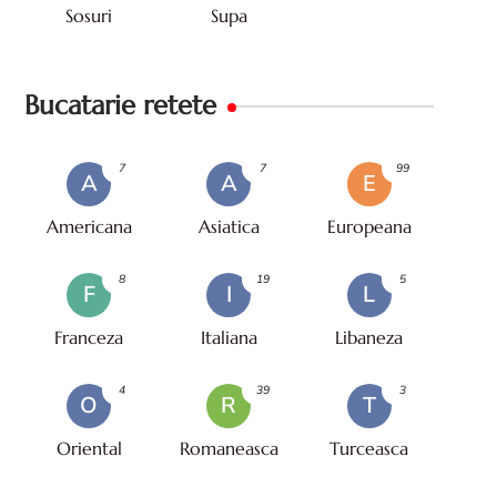
Sosuri
Supa
Bucatarie retete
7
7
99
A
A
E
Americana
Asiatica
Europeana
8
19
5
F
I
L
Franceza
Italiana
Libaneza
4
39
3
O
R
T
Oriental
Romaneasca
Turceasca