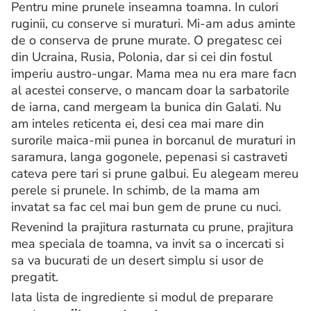
Pentru mine prunele inseamna toamna. In culori
ruginii, cu conserve si muraturi. Mi-am adus aminte
de o conserva de prune murate. O pregatesc cei
din Ucraina, Rusia, Polonia, dar si cei din fostul
imperiu austro-ungar. Mama mea nu era mare facn
al acestei conserve, o mancam doar la sarbatorile
de iarna, cand mergeam la bunica din Galati. Nu
am inteles reticenta ei, desi cea mai mare din
surorile maica-mii punea in borcanul de muraturi in
saramura, langa gogonele, pepenasi si castraveti
cateva pere tari si prune galbui. Eu alegeam mereu
perele si prunele. In schimb, de la mama am
invatat sa fac cel mai bun gem de prune cu nuci.
Revenind la prajitura rasturnata cu prune, prajitura
mea speciala de toamna, va invit sa o incercati si
sa va bucurati de un desert simplu si usor de
pregatit.
Iata lista de ingrediente si modul de preparare