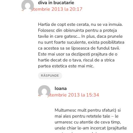
diva in bucatarie
3 septembrie 2013 la 20:17
Hartia de copt este cerata, nu se va inmuia.
Folosesc din obisnuinta pentru a proteja
tavile in care gatesc… In plus, daca prunele
nu sunt foarte suculente, exista posibilitatea
ca acestea sa se lipseasca de fundul tavii.
Este mai usor sa dezlipesti prajitura de o
hartie decat de o tava, riscul de a strica
partea estetica este mai mic.
RĂSPUNDE
Ioana
4 septembrie 2013 la 15:34
Multumesc mult pentru sfaturi:) si
mai ales pentru retetele tale – le
urmaresc cu atentie de ceva timp,
unele chiar le-am incercat (prajiturile