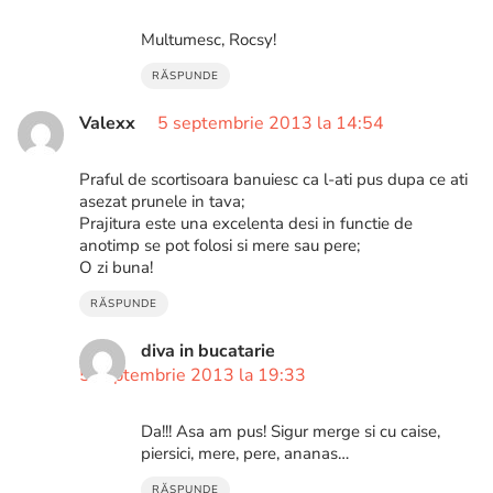
Multumesc, Rocsy!
RĂSPUNDE
Valexx
5 septembrie 2013 la 14:54
Praful de scortisoara banuiesc ca l-ati pus dupa ce ati
asezat prunele in tava;
Prajitura este una excelenta desi in functie de
anotimp se pot folosi si mere sau pere;
O zi buna!
RĂSPUNDE
diva in bucatarie
5 septembrie 2013 la 19:33
Da!!! Asa am pus! Sigur merge si cu caise,
piersici, mere, pere, ananas…
RĂSPUNDE