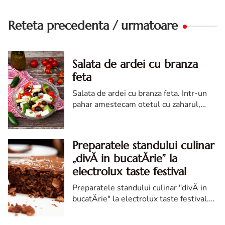
Reteta precedenta / urmatoare
Salata de ardei cu branza
feta
Salata de ardei cu branza feta. Intr-un
pahar amestecam otetul cu zaharul,
sarea, piperul, oregano si uleiul de
masline.
Preparatele standului culinar
„divĂ in bucatĂrie” la
electrolux taste festival
Preparatele standului culinar "divĂ in
bucatĂrie" la electrolux taste festival.
Un tort de ciocolata fara faiana, ca o
negresa cu glazura de ciocolata, cu o