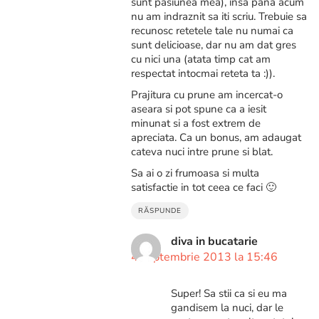
sunt pasiunea mea), insa pana acum
nu am indraznit sa iti scriu. Trebuie sa
recunosc retetele tale nu numai ca
sunt delicioase, dar nu am dat gres
cu nici una (atata timp cat am
respectat intocmai reteta ta :)).
Prajitura cu prune am incercat-o
aseara si pot spune ca a iesit
minunat si a fost extrem de
apreciata. Ca un bonus, am adaugat
cateva nuci intre prune si blat.
Sa ai o zi frumoasa si multa
satisfactie in tot ceea ce faci 🙂
RĂSPUNDE
diva in bucatarie
4 septembrie 2013 la 15:46
Super! Sa stii ca si eu ma
gandisem la nuci, dar le