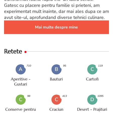
Gatesc cu placere pentru familie si prieteni, am
experimentat mult inainte, dar mai ales dupa ce am
avut site-ul, aprofundand diverse tehnici culinare.
Mai multe despre mine
Retete
710
95
119
A
B
C
Aperitive -
Bauturi
Cartofi
Gustari
98
413
1095
C
C
D
Conserve pentru
Craciun
Desert - Prajituri