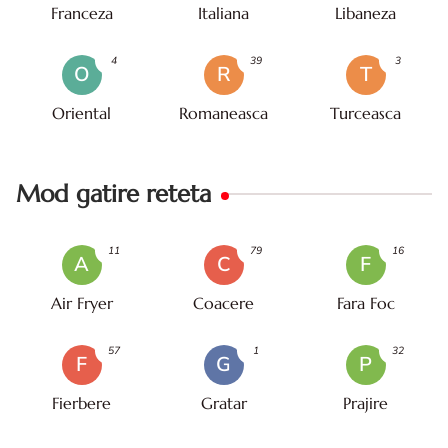
Franceza
Italiana
Libaneza
4
39
3
O
R
T
Oriental
Romaneasca
Turceasca
Mod gatire reteta
11
79
16
A
C
F
Air Fryer
Coacere
Fara Foc
57
1
32
F
G
P
Fierbere
Gratar
Prajire