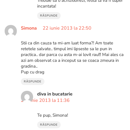
Trebuie sa o achizitionezi, fetita ta va fi super
incantata!
RĂSPUNDE
Simona
22 iunie 2013 la 22:50
Stii ca din cauza ta mi-am luat forma?! Am toate
retetele salvate.. timpul imi lipseste sa le pun in
practica.. dar parca cu asta m-ai lovit rau!!! Mai ales ca
azi am observat ca a inceput sa se coaca zmeura in
gradina..
Pup cu drag
RĂSPUNDE
diva in bucatarie
24 iunie 2013 la 11:36
Te pup, Simona!
RĂSPUNDE