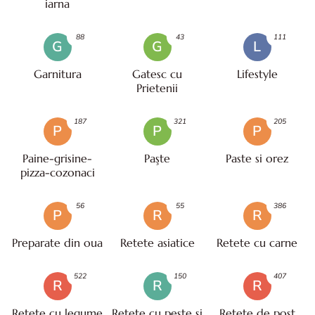
iarna
88
43
111
G
G
L
Garnitura
Gatesc cu
Lifestyle
Prietenii
187
321
205
P
P
P
Paine-grisine-
Paşte
Paste si orez
pizza-cozonaci
56
55
386
P
R
R
Preparate din oua
Retete asiatice
Retete cu carne
522
150
407
R
R
R
Retete cu legume
Retete cu peste si
Retete de post