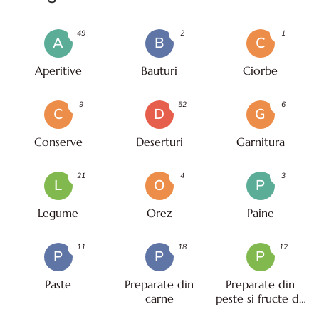
49
2
1
A
B
C
Aperitive
Bauturi
Ciorbe
9
52
6
C
D
G
Conserve
Deserturi
Garnitura
21
4
3
L
O
P
Legume
Orez
Paine
11
18
12
P
P
P
Paste
Preparate din
Preparate din
carne
peste si fructe de
mare