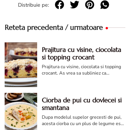
Distribuie pe:
Reteta precedenta / urmatoare
Prajitura cu visine, ciocolata
si topping crocant
Prajitura cu visine, ciocolata si topping
crocant. As vrea sa subliniez ca
prajiturile cu visine sunt cele mai bune,
dar sunt sigura ca in sezonul caiselor,
piersicilor, prunelor, cam acelasi lucru
voi spune.
Ciorba de pui cu dovlecei si
smantana
Dupa modelul supelor grecesti de pui,
acesta ciorba cu un plus de legume este
foarte gustoasa. Se pregateste usor, nu