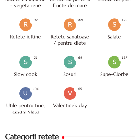
- vegetariene
fructe de mare
32
389
175
R
R
S
Retete ieftine
Retete sanatoase
Salate
/ pentru diete
21
64
157
S
S
S
Slow cook
Sosuri
Supe-Ciorbe
134
85
U
V
Utile pentru tine,
Valentine's day
casa si viata
Categorii retete