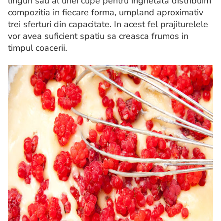
linguri sau al unei cupe pentru inghetata distribuim
compozitia in fiecare forma, umpland aproximativ
trei sferturi din capacitate. In acest fel prajiturelele
vor avea suficient spatiu sa creasca frumos in
timpul coacerii.