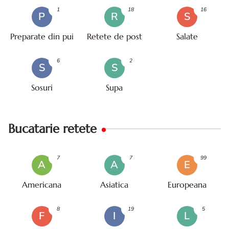
1
18
16
P
R
S
Preparate din pui
Retete de post
Salate
6
2
S
S
Sosuri
Supa
Bucatarie retete
7
7
99
A
A
E
Americana
Asiatica
Europeana
8
19
5
F
I
L