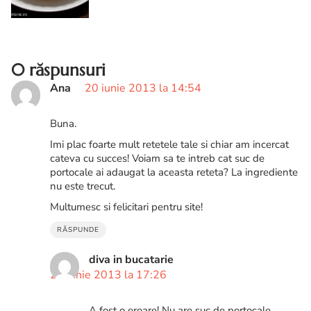
e nimic complicat in procedeul de
preparare, asa ca va invi...
0 răspunsuri
Ana
20 iunie 2013 la 14:54
Buna.
Imi plac foarte mult retetele tale si chiar am incercat
cateva cu succes! Voiam sa te intreb cat suc de
portocale ai adaugat la aceasta reteta? La ingrediente
nu este trecut.
Multumesc si felicitari pentru site!
RĂSPUNDE
diva in bucatarie
20 iunie 2013 la 17:26
A fost o eroare! Nu are suc de portocale.