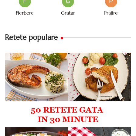
F
G
P
Fierbere
Gratar
Prajire
Retete populare