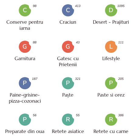
98
413
1095
C
C
D
Conserve pentru
Craciun
Desert - Prajituri
iarna
88
43
111
G
G
L
Garnitura
Gatesc cu
Lifestyle
Prietenii
187
321
205
P
P
P
Paine-grisine-
Paşte
Paste si orez
pizza-cozonaci
56
55
386
P
R
R
Preparate din oua
Retete asiatice
Retete cu carne