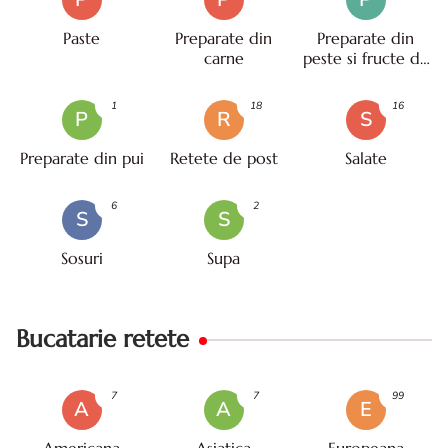
Paste
Preparate din
Preparate din
carne
peste si fructe de
mare
1
18
16
P
R
S
Preparate din pui
Retete de post
Salate
6
2
S
S
Sosuri
Supa
Bucatarie retete
7
7
99
A
A
E