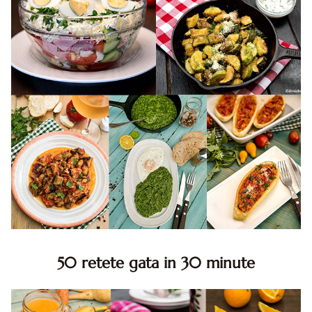
50 retete gata in 30 minute
50 retete gata in 30 minute. 50 idei retete gata in 30
minute. Retete rapide. Retete rapide de mancare. Idei
retete mancare rapid