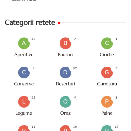
Categorii retete
49
2
1
A
B
C
Aperitive
Bauturi
Ciorbe
9
52
6
C
D
G
Conserve
Deserturi
Garnitura
21
4
3
L
O
P
Legume
Orez
Paine
11
18
12
P
P
P