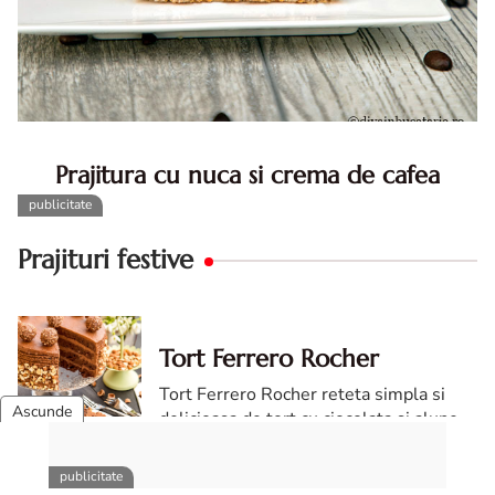
Prajitura cu nuca si crema de cafea
Prajitura cu nuca si crema de cafea. Prajitura cu nuca.
Prajitura cu nuca si crema de cafea. Reteta prajitura cu
nuca si cafea. Prajitura cu cu nuca si cafea
Prajituri festive
Tort Ferrero Rocher
Tort Ferrero Rocher reteta simpla si
delicioasa de tort cu ciocolata si alune
de padure Magia combinatiei de
ciocolata si alune Tortul Ferrero Rocher
este o adevarataincantare ...