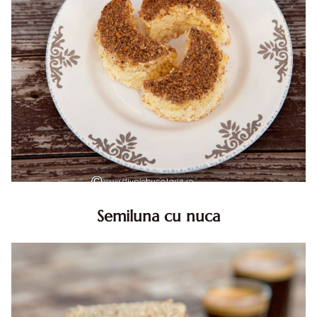
Semiluna cu nuca
Semiluna cu nuca. Prajitura semiluna cu nuca. Prajitura
Semiluna. Prajitura simpla semiluna cu nuci. Semiluna cu
nuca pufoasa