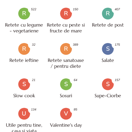
522
150
407
R
R
R
Retete cu legume
Retete cu peste si
Retete de post
- vegetariene
fructe de mare
32
389
175
R
R
S
Retete ieftine
Retete sanatoase
Salate
/ pentru diete
21
64
157
S
S
S
Slow cook
Sosuri
Supe-Ciorbe
134
85
U
V
Utile pentru tine,
Valentine's day
casa si viata