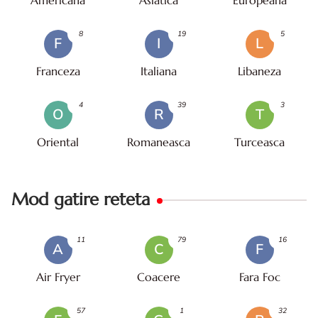
Americana
Asiatica
Europeana
8
19
5
F
I
L
Franceza
Italiana
Libaneza
4
39
3
O
R
T
Oriental
Romaneasca
Turceasca
Mod gatire reteta
11
79
16
A
C
F
Air Fryer
Coacere
Fara Foc
57
1
32