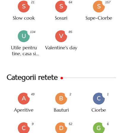
21
64
157
S
S
S
Slow cook
Sosuri
Supe-Ciorbe
134
85
U
V
Utile pentru
Valentine's day
tine, casa si
viata
Categorii retete
49
2
1
A
B
C
Aperitive
Bauturi
Ciorbe
9
52
6
C
D
G