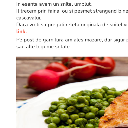
In esenta avem un snitel umplut.
Il trecem prin faina, ou si pesmet strangand bin
cascavalui.
Daca vreti sa pregati reteta originala de snitel v
link.
Pe post de garnitura am ales mazare, dar sigur p
sau alte legume sotate.