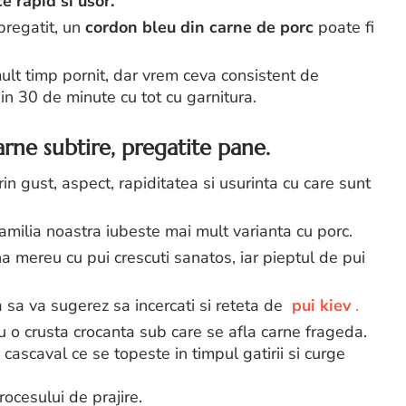
e rapid si usor.
pregatit, un
cordon bleu din carne de porc
poate fi
lt timp pornit, dar vrem ceva consistent de
n 30 de minute cu tot cu garnitura.
rne subtire, pregatite pane.
n gust, aspect, rapiditatea si usurinta cu care sunt
r familia noastra iubeste mai mult varianta cu porc.
a mereu cu pui crescuti sanatos, iar pieptul de pui
 sa va sugerez sa incercati si reteta de
pui kiev
.
cu o crusta crocanta sub care se afla carne frageda.
 cascaval ce se topeste in timpul gatirii si curge
ocesului de prajire.