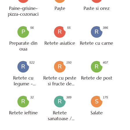
Paine-grisine-
Paşte
Paste si orez
pizza-cozonaci
56
55
386
P
R
R
Preparate din
Retete asiatice
Retete cu carne
oua
522
150
407
R
R
R
Retete cu
Retete cu peste
Retete de post
legume -
si fructe de
vegetariene
mare
32
389
175
R
R
S
Retete ieftine
Retete
Salate
sanatoase /
pentru diete