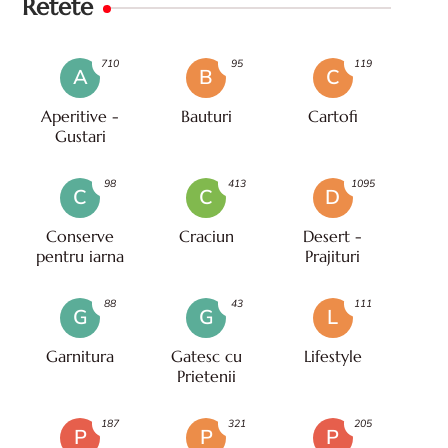
Retete
710
95
119
A
B
C
Aperitive -
Bauturi
Cartofi
Gustari
98
413
1095
C
C
D
Conserve
Craciun
Desert -
pentru iarna
Prajituri
88
43
111
G
G
L
Garnitura
Gatesc cu
Lifestyle
Prietenii
187
321
205
P
P
P