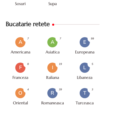
Sosuri
Supa
Bucatarie retete
7
7
99
A
A
E
Americana
Asiatica
Europeana
8
19
5
F
I
L
Franceza
Italiana
Libaneza
4
39
3
O
R
T
Oriental
Romaneasca
Turceasca