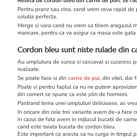
Reteta de cordon bleu din carne de porc se fac
Pentru pranz sau cina, cand vrem ceva rapid de 
solutia perfecta.
Merge si vara cand nu vrem sa tinem aragazul mu
mancare, pentru ca va asigur ca masa este gata i
Cordon bleu sunt niste rulade din ca
Au umplutura de sunca si cascaval si cuceresc pri
realizate.
Se poate face si din
carne de pui
, din vitel, da
Poate si pentru faptul ca nu ne putem aprovizion
din comert se spune ca este plin de hormoni.
Pastrand tema unei umpluturi delicioase, as vrea
In oricare din cele trei variante avem de-a face 
In cazul de fata avem in mijlocul bucatii de carne
cand este taiata bucata de cordon bleu.
Este important ca acesta sa nu curga in timpul pr