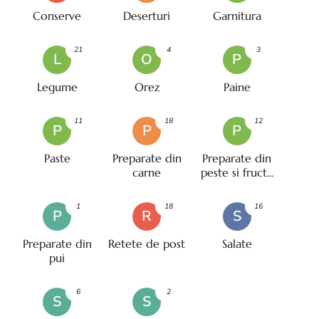
Conserve
Deserturi
Garnitura
21
4
3
L
O
P
Legume
Orez
Paine
11
18
12
P
P
P
Paste
Preparate din
Preparate din
carne
peste si fructe
de mare
1
18
16
P
R
S
Preparate din
Retete de post
Salate
pui
6
2
S
S