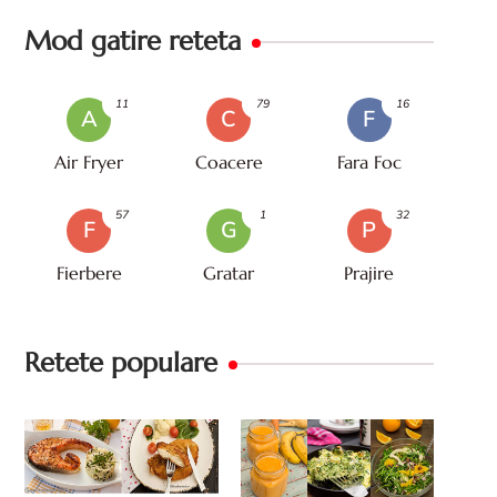
Mod gatire reteta
11
79
16
A
C
F
Air Fryer
Coacere
Fara Foc
57
1
32
F
G
P
Fierbere
Gratar
Prajire
Retete populare