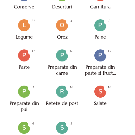
Conserve
Deserturi
Garnitura
21
4
3
L
O
P
Legume
Orez
Paine
11
18
12
P
P
P
Paste
Preparate din
Preparate din
carne
peste si fructe
de mare
1
18
16
P
R
S
Preparate din
Retete de post
Salate
pui
6
2
S
S