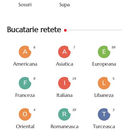
Sosuri
Supa
Bucatarie retete
6
7
99
A
A
E
Americana
Asiatica
Europeana
8
19
5
F
I
L
Franceza
Italiana
Libaneza
4
39
3
O
R
T
Oriental
Romaneasca
Turceasca