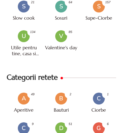
21
64
157
S
S
S
Slow cook
Sosuri
Supe-Ciorbe
134
85
U
V
Utile pentru
Valentine's day
tine, casa si
viata
Categorii retete
49
2
1
A
B
C
Aperitive
Bauturi
Ciorbe
9
51
6
C
D
G