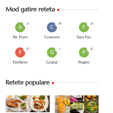
Mod gatire reteta
11
78
16
A
C
F
Air Fryer
Coacere
Fara Foc
57
1
32
F
G
P
Fierbere
Gratar
Prajire
Retete populare