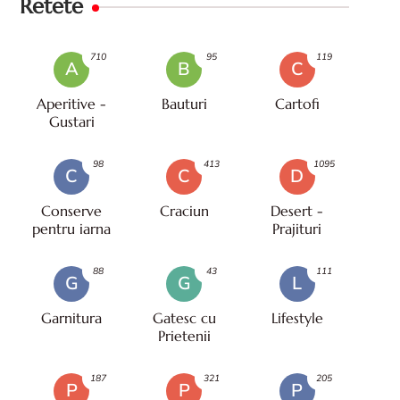
Retete
710
95
119
A
B
C
Aperitive -
Bauturi
Cartofi
Gustari
98
413
1095
C
C
D
Conserve
Craciun
Desert -
pentru iarna
Prajituri
88
43
111
G
G
L
Garnitura
Gatesc cu
Lifestyle
Prietenii
187
321
205
P
P
P