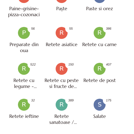
Paine-grisine-
Paşte
Paste si orez
pizza-cozonaci
56
55
386
P
R
R
Preparate din
Retete asiatice
Retete cu carne
oua
522
150
407
R
R
R
Retete cu
Retete cu peste
Retete de post
legume -
si fructe de
vegetariene
mare
32
389
175
R
R
S
Retete ieftine
Retete
Salate
sanatoase /
pentru diete