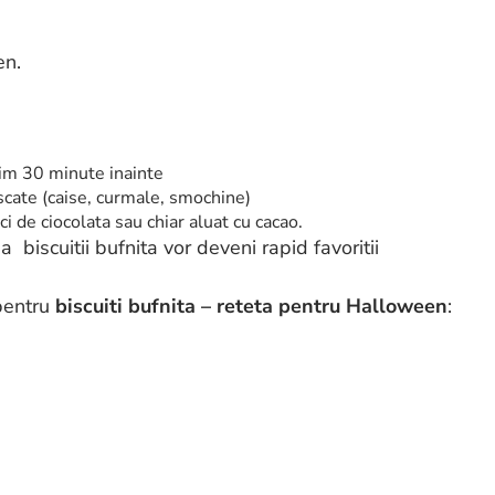
en.
im 30 minute inainte
uscate (caise, curmale, smochine)
 de ciocolata sau chiar aluat cu cacao.
biscuitii bufnita vor deveni rapid favoritii
 pentru
biscuiti bufnita – reteta pentru Halloween
: