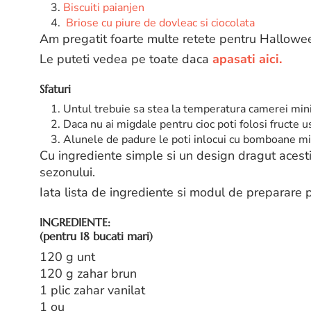
Biscuiti paianjen
Briose cu piure de dovleac si ciocolata
Am pregatit foarte multe retete pentru Hallowe
Le puteti vedea pe toate daca
apasati aici.
Sfaturi
Untul trebuie sa stea la temperatura camerei min
Daca nu ai migdale pentru cioc poti folosi fructe 
Alunele de padure le poti inlocui cu bomboane mici
Cu ingrediente simple si un design dragut acestia 
sezonului.
Iata lista de ingrediente si modul de preparare
INGREDIENTE:
(pentru 18 bucati mari)
120 g unt
120 g zahar brun
1 plic zahar vanilat
1 ou