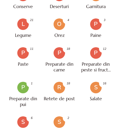
Conserve
Deserturi
Garnitura
21
4
3
L
O
P
Legume
Orez
Paine
11
18
12
P
P
P
Paste
Preparate din
Preparate din
carne
peste si fructe
de mare
1
18
16
P
R
S
Preparate din
Retete de post
Salate
pui
6
2
S
S