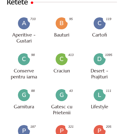
Retete
710
95
119
A
B
C
Aperitive -
Bauturi
Cartofi
Gustari
98
413
1095
C
C
D
Conserve
Craciun
Desert -
pentru iarna
Prajituri
88
43
111
G
G
L
Garnitura
Gatesc cu
Lifestyle
Prietenii
187
321
205
P
P
P