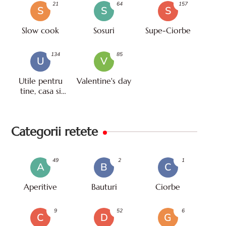
21
64
157
S
S
S
Slow cook
Sosuri
Supe-Ciorbe
134
85
U
V
Utile pentru
Valentine's day
tine, casa si
viata
Categorii retete
49
2
1
A
B
C
Aperitive
Bauturi
Ciorbe
9
52
6
C
D
G