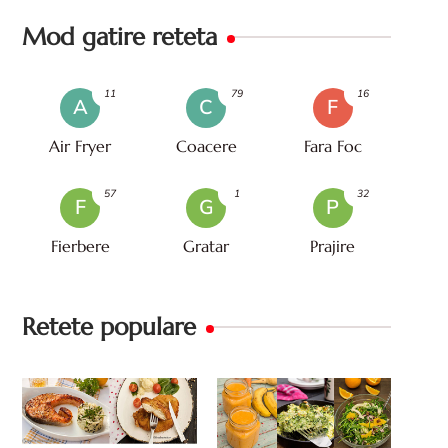
Mod gatire reteta
11
79
16
A
C
F
Air Fryer
Coacere
Fara Foc
57
1
32
F
G
P
Fierbere
Gratar
Prajire
Retete populare