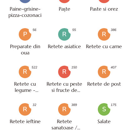
Paine-grisine-
Paşte
Paste si orez
pizza-cozonaci
56
55
386
P
R
R
Preparate din
Retete asiatice
Retete cu carne
oua
522
150
407
R
R
R
Retete cu
Retete cu peste
Retete de post
legume -
si fructe de
vegetariene
mare
32
389
175
R
R
S
Retete ieftine
Retete
Salate
sanatoase /
pentru diete