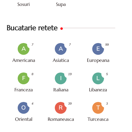
Sosuri
Supa
Bucatarie retete
7
7
99
A
A
E
Americana
Asiatica
Europeana
8
19
5
F
I
L
Franceza
Italiana
Libaneza
4
39
3
O
R
T
Oriental
Romaneasca
Turceasca