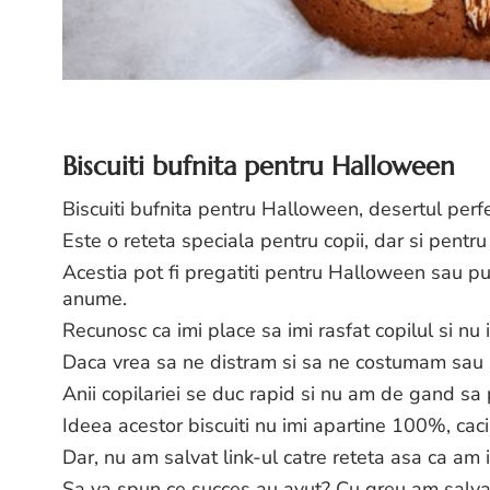
Biscuiti bufnita pentru Halloween
Biscuiti bufnita pentru Halloween, desertul perfe
Este o reteta speciala pentru copii, dar si pentru
Acestia pot fi pregatiti pentru Halloween sau pur
anume.
Recunosc ca imi place sa imi rasfat copilul si nu 
Daca vrea sa ne distram si sa ne costumam sau 
Anii copilariei se duc rapid si nu am de gand sa
Ideea acestor biscuiti nu imi apartine 100%, cac
Dar, nu am salvat link-ul catre reteta asa ca am 
Sa va spun ce succes au avut? Cu greu am salvat 