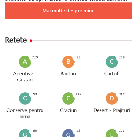
Mai multe despre mine
Retete
710
95
119
A
B
C
Aperitive -
Bauturi
Cartofi
Gustari
98
413
1095
C
C
D
Conserve pentru
Craciun
Desert - Prajituri
iarna
88
43
111
G
G
L