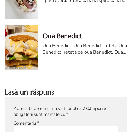
split reteta. reteta banana split. banana
split diva in bucatarie.
Oua Benedict
Oua Benedict. Oua Benedict. reteta Oua
Benedict. reteta de oua Benedict. Oua
Benedict reteta diva in bucatarie. Cum
faci ouă Benedict. Oua Benedict la mic
dejun
Lasă un răspuns
Adresa ta de email nu va fi publicată.
Câmpurile
obligatorii sunt marcate cu
*
Comentariu
*