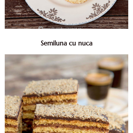
Semiluna cu nuca
Semiluna cu nuca. Prajitura semiluna cu nuca. Prajitura
Semiluna. Prajitura simpla semiluna cu nuci. Semiluna cu
nuca pufoasa