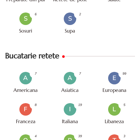
6
2
S
S
Sosuri
Supa
Bucatarie retete
7
7
99
A
A
E
Americana
Asiatica
Europeana
8
19
5
F
I
L
Franceza
Italiana
Libaneza
4
39
3