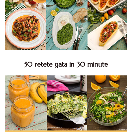
50 retete gata in 30 minute
50 retete gata in 30 minute. 50 idei retete gata in 30
minute. Retete rapide. Retete rapide de mancare. Idei
retete mancare rapid