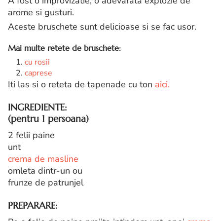
A fost o improvizatie, o adevarata explozie de
arome si gusturi.
Aceste bruschete sunt delicioase si se fac usor.
Mai multe retete de bruschete:
cu rosii
caprese
Iti las si o reteta de tapenade cu ton
aici.
INGREDIENTE
:
(pentru 1 persoana)
2 felii paine
unt
crema de masline
omleta dintr-un ou
frunze de patrunjel
PREPARARE
: