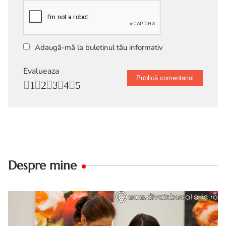
Adaugă-mă la buletinul tău informativ
Evalueaza
1
2
3
4
5
Despre mine