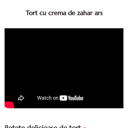
Tort cu crema de zahar ars
Tort cu crema de zahar ars, reteta veche, din caietul
bunicii. Desi este o reteta veche ramane are inca mare
succes. Acest tort cu crema de zahar ars este unul
din acele torturi...