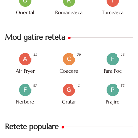
O
R
T
Oriental
Romaneasca
Turceasca
Mod gatire reteta
11
79
16
A
C
F
Air Fryer
Coacere
Fara Foc
57
1
32
F
G
P
Fierbere
Gratar
Prajire
Retete populare