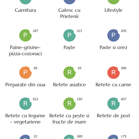
Garnitura
Gatesc cu
Lifestyle
Prietenii
187
321
205
P
P
P
Paine-grisine-
Paşte
Paste si orez
pizza-cozonaci
56
55
386
P
R
R
Preparate din oua
Retete asiatice
Retete cu carne
522
150
407
R
R
R
Retete cu legume
Retete cu peste si
Retete de post
- vegetariene
fructe de mare
32
389
175