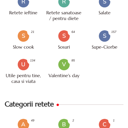
R
R
S
Retete ieftine
Retete sanatoase
Salate
/ pentru diete
21
64
157
S
S
S
Slow cook
Sosuri
Supe-Ciorbe
134
85
U
V
Utile pentru tine,
Valentine's day
casa si viata
Categorii retete
49
2
1
A
B
C