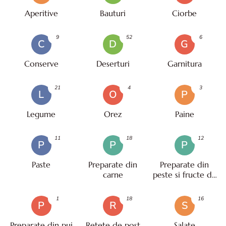
Aperitive
Bauturi
Ciorbe
9
52
6
C
D
G
Conserve
Deserturi
Garnitura
21
4
3
L
O
P
Legume
Orez
Paine
11
18
12
P
P
P
Paste
Preparate din
Preparate din
carne
peste si fructe de
mare
1
18
16
P
R
S
Preparate din pui
Retete de post
Salate