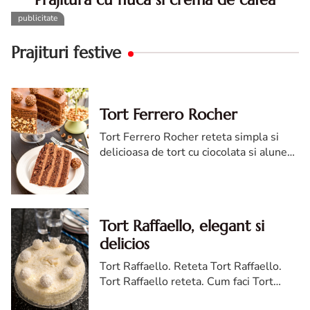
Prajitura cu nuca si crema de cafea. Prajitura cu nuca.
Prajitura cu nuca si crema de cafea. Reteta prajitura cu
nuca si cafea. Prajitura cu cu nuca si cafea
Prajituri festive
Tort Ferrero Rocher
Tort Ferrero Rocher reteta simpla si
delicioasa de tort cu ciocolata si alune
de padure Magia combinatiei de
ciocolata si alune Tortul Ferrero Rocher
este o adevarataincantare ...
Tort Raffaello, elegant si
delicios
Tort Raffaello. Reteta Tort Raffaello.
Tort Raffaello reteta. Cum faci Tort
Raffaello. Tort Raffaello cea mai buna