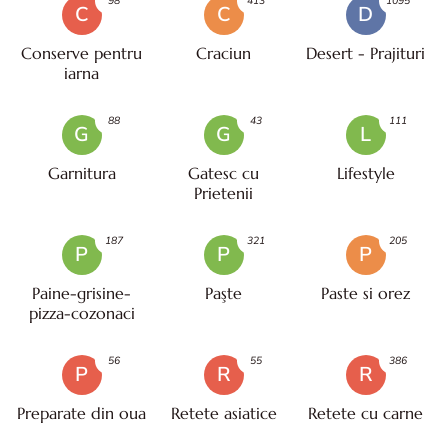
98
413
1095
C
C
D
Conserve pentru
Craciun
Desert - Prajituri
iarna
88
43
111
G
G
L
Garnitura
Gatesc cu
Lifestyle
Prietenii
187
321
205
P
P
P
Paine-grisine-
Paşte
Paste si orez
pizza-cozonaci
56
55
386
P
R
R
Preparate din oua
Retete asiatice
Retete cu carne