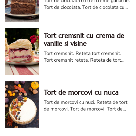
Tort de ciocolata cu trei creme ganache.
Tort de ciocolata. Tort de ciocolata cu
trei creme ganache. Reteta tort de
ciocolata. Tort de ciocolata reteta diva
Tort cremsnit cu crema de
vanilie si visine
Tort cremsnit. Reteta tort cremsnit.
Tort cremsnit reteta. Reteta de tort
cremsnit cu vanilie. Tort cremsnit sau
kremes torta
Tort de morcovi cu nuca
Tort de morcovi cu nuci. Reteta de tort
de morcovi. Tort de morcovi. Tort de
morcovi cu nuca. Carrot cake