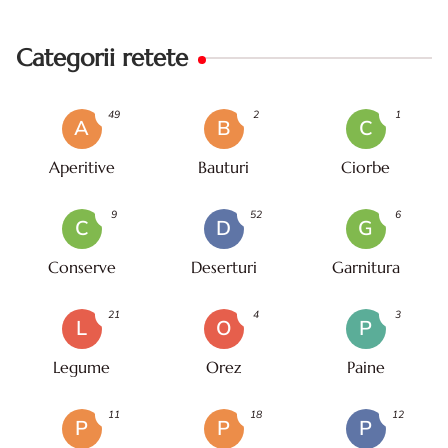
Categorii retete
49
2
1
A
B
C
Aperitive
Bauturi
Ciorbe
9
52
6
C
D
G
Conserve
Deserturi
Garnitura
21
4
3
L
O
P
Legume
Orez
Paine
11
18
12
P
P
P