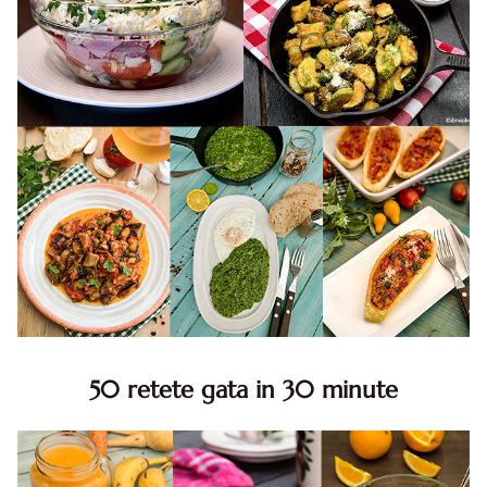
50 retete gata in 30 minute
50 retete gata in 30 minute. 50 idei retete gata in 30
minute. Retete rapide. Retete rapide de mancare. Idei
retete mancare rapid