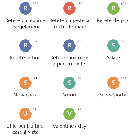
522
150
407
R
R
R
Retete cu legume
Retete cu peste si
Retete de post
- vegetariene
fructe de mare
32
389
175
R
R
S
Retete ieftine
Retete sanatoase
Salate
/ pentru diete
21
64
157
S
S
S
Slow cook
Sosuri
Supe-Ciorbe
134
85
U
V
Utile pentru tine,
Valentine's day
casa si viata