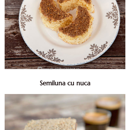
Semiluna cu nuca
Semiluna cu nuca. Prajitura semiluna cu nuca. Prajitura
Semiluna. Prajitura simpla semiluna cu nuci. Semiluna cu
nuca pufoasa