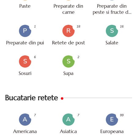
Paste
Preparate din
Preparate din
carne
peste si fructe de
mare
1
18
16
P
R
S
Preparate din pui
Retete de post
Salate
6
2
S
S
Sosuri
Supa
Bucatarie retete
7
7
99
A
A
E
Americana
Asiatica
Europeana