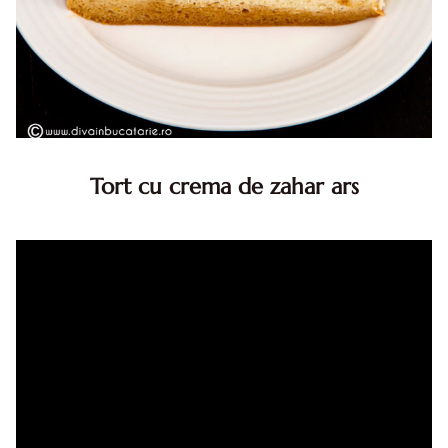
Tort cu crema de zahar ars
Tort cu crema de zahar ars, reteta veche, din caietul
bunicii. Desi este o reteta veche ramane are inca mare
succes. Acest tort cu crema de zahar ars este unul
din acele torturi...