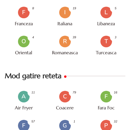
8
19
5
F
I
L
Franceza
Italiana
Libaneza
4
39
3
O
R
T
Oriental
Romaneasca
Turceasca
Mod gatire reteta
11
79
16
A
C
F
Air Fryer
Coacere
Fara Foc
57
1
32
F
G
P