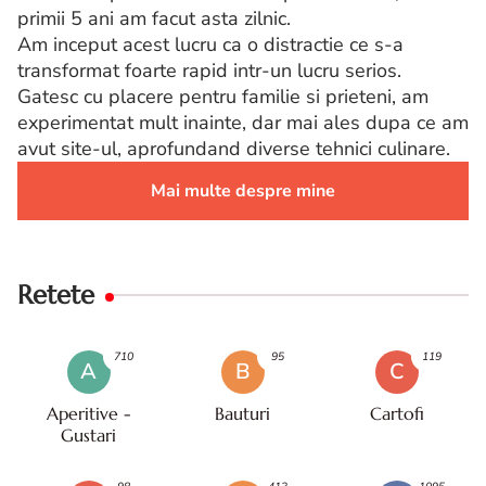
primii 5 ani am facut asta zilnic.
Am inceput acest lucru ca o distractie ce s-a
transformat foarte rapid intr-un lucru serios.
Gatesc cu placere pentru familie si prieteni, am
experimentat mult inainte, dar mai ales dupa ce am
avut site-ul, aprofundand diverse tehnici culinare.
Mai multe despre mine
Retete
710
95
119
A
B
C
Aperitive -
Bauturi
Cartofi
Gustari