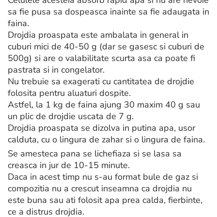
Celulele acesteia absorb rapid apa si nu are nevoie
sa fie pusa sa dospeasca inainte sa fie adaugata in
faina.
Drojdia proaspata este ambalata in general in
cuburi mici de 40-50 g (dar se gasesc si cuburi de
500g) si are o valabilitate scurta asa ca poate fi
pastrata si in congelator.
Nu trebuie sa exagerati cu cantitatea de drojdie
folosita pentru aluaturi dospite.
Astfel, la 1 kg de faina ajung 30 maxim 40 g sau
un plic de drojdie uscata de 7 g.
Drojdia proaspata se dizolva in putina apa, usor
calduta, cu o lingura de zahar si o lingura de faina.
Se amesteca pana se lichefiaza si se lasa sa
creasca in jur de 10-15 minute.
Daca in acest timp nu s-au format bule de gaz si
compozitia nu a crescut inseamna ca drojdia nu
este buna sau ati folosit apa prea calda, fierbinte,
ce a distrus drojdia.