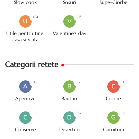
Slow cook
Sosuri
Supe-Ciorbe
134
85
U
V
Utile pentru tine,
Valentine's day
casa si viata
Categorii retete
49
2
1
A
B
C
Aperitive
Bauturi
Ciorbe
9
52
6
C
D
G
Conserve
Deserturi
Garnitura