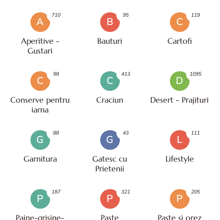
710
95
119
A
B
C
Aperitive -
Bauturi
Cartofi
Gustari
98
413
1095
C
C
D
Conserve pentru
Craciun
Desert - Prajituri
iarna
88
43
111
G
G
L
Garnitura
Gatesc cu
Lifestyle
Prietenii
187
321
205
P
P
P
Paine-grisine-
Paşte
Paste si orez