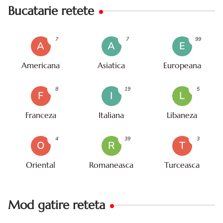
Bucatarie retete
7
7
99
A
A
E
Americana
Asiatica
Europeana
8
19
5
F
I
L
Franceza
Italiana
Libaneza
4
39
3
O
R
T
Oriental
Romaneasca
Turceasca
Mod gatire reteta