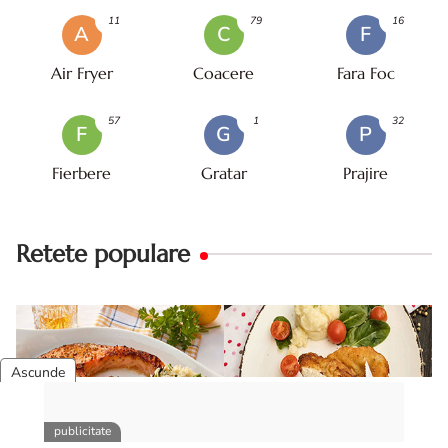
11
79
16
A
C
F
Air Fryer
Coacere
Fara Foc
57
1
32
F
G
P
Fierbere
Gratar
Prajire
Retete populare