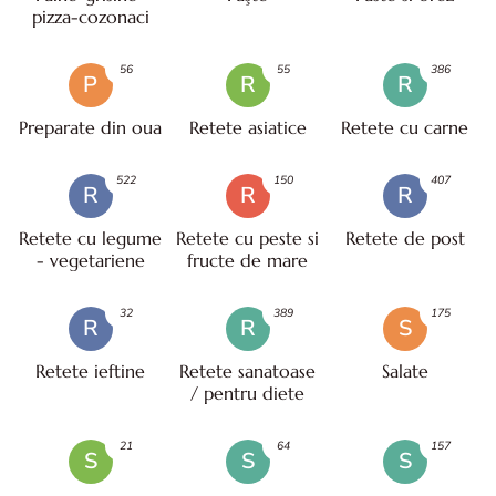
pizza-cozonaci
56
55
386
P
R
R
Preparate din oua
Retete asiatice
Retete cu carne
522
150
407
R
R
R
Retete cu legume
Retete cu peste si
Retete de post
- vegetariene
fructe de mare
32
389
175
R
R
S
Retete ieftine
Retete sanatoase
Salate
/ pentru diete
21
64
157
S
S
S