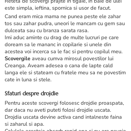
Reteta de scovergi prajite in tigaie, in baie de ulei
este simpla, ieftina, spornica si usor de facut.
Cand eram mica mama ne punea peste ele zahar
tos sau zahar pudra, uneori le mancam cu gem sau
dulceata sau cu branza sarata rasa.
Imi aduc aminte cu drag de multe lucruri pe care
doream sa le mananc in copilarie si unele din
acestea voi incerca sa le fac si pentru copilul meu.
Scovergile
aveau cumva mirosul povestilor lui
Creanga. Aveam adesea o cana de lapte cald
langa ele si stateam cu fratele meu sa ne povestim
cate in luna si stele.
Sfaturi despre drojdie
Pentru aceste scovergi folosesc drojdie proaspata,
dar daca nu aveti puteti folosi drojdie uscata.
Drojdia uscata devine activa cand intalneste faina
si zaharul si apa.