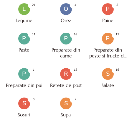
21
4
3
L
O
P
Legume
Orez
Paine
11
18
12
P
P
P
Paste
Preparate din
Preparate din
carne
peste si fructe de
mare
1
18
16
P
R
S
Preparate din pui
Retete de post
Salate
6
2
S
S
Sosuri
Supa