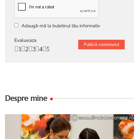
Adaugă-mă la buletinul tău informativ
Evalueaza
1
2
3
4
5
Despre mine