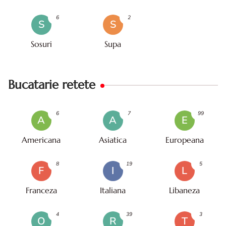
6
2
S
S
Sosuri
Supa
Bucatarie retete
6
7
99
A
A
E
Americana
Asiatica
Europeana
8
19
5
F
I
L
Franceza
Italiana
Libaneza
4
39
3
O
R
T