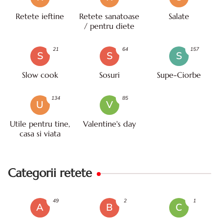
Retete ieftine
Retete sanatoase
Salate
/ pentru diete
21
64
157
S
S
S
Slow cook
Sosuri
Supe-Ciorbe
134
85
U
V
Utile pentru tine,
Valentine's day
casa si viata
Categorii retete
49
2
1
A
B
C