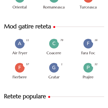
Oriental
Romaneasca
Turceasca
Mod gatire reteta
11
78
16
A
C
F
Air Fryer
Coacere
Fara Foc
57
1
32
F
G
P
Fierbere
Gratar
Prajire
Retete populare