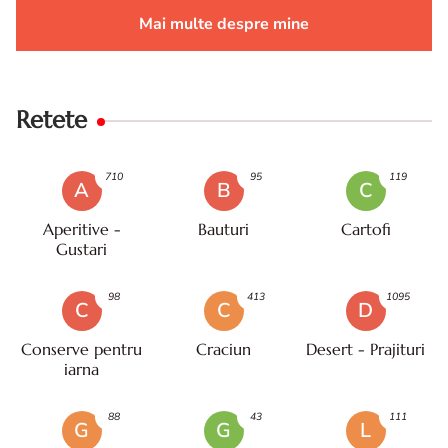
Mai multe despre mine
Retete
710
95
119
A
B
C
Aperitive -
Bauturi
Cartofi
Gustari
98
413
1095
C
C
D
Conserve pentru
Craciun
Desert - Prajituri
iarna
88
43
111
G
G
L