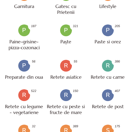
Garnitura
Gatesc cu
Lifestyle
Prietenii
187
321
205
P
P
P
Paine-grisine-
Paşte
Paste si orez
pizza-cozonaci
56
55
386
P
R
R
Preparate din oua
Retete asiatice
Retete cu carne
522
150
407
R
R
R
Retete cu legume
Retete cu peste si
Retete de post
- vegetariene
fructe de mare
32
389
175
R
R
S