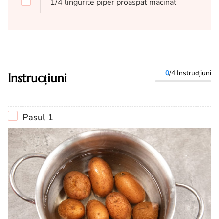
1/4
lingurite
piper proaspat macinat
0
/4 Instrucțiuni
Instrucțiuni
Pasul 1