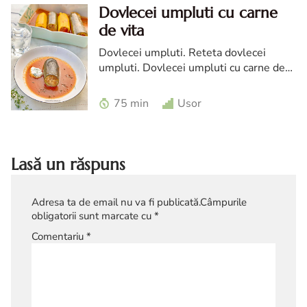
Dovlecei umpluti cu carne
de vita
Dovlecei umpluti. Reteta dovlecei
umpluti. Dovlecei umpluti cu carne de
vita. Mancare cu dovlecei. Reteta simpla
de dovlecei umpluti.
75 min
Usor
Lasă un răspuns
Adresa ta de email nu va fi publicată.
Câmpurile
obligatorii sunt marcate cu
*
Comentariu
*