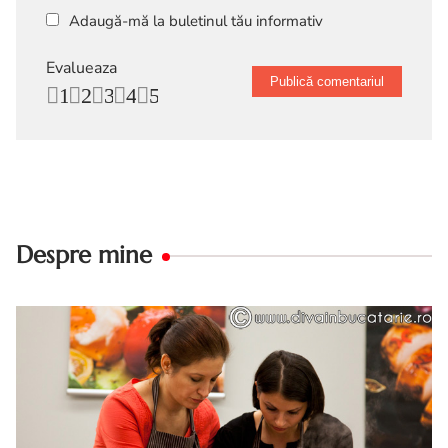
Adaugă-mă la buletinul tău informativ
Evalueaza
1
2
3
4
5
Despre mine