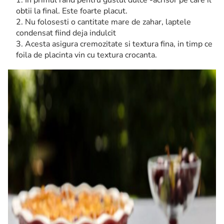
In primul rand pentru gustul dulce -acrisor pe care il
obtii la final. Este foarte placut.
Nu folosesti o cantitate mare de zahar, laptele
condensat fiind deja indulcit
Acesta asigura cremozitate si textura fina, in timp ce
foila de placinta vin cu textura crocanta.