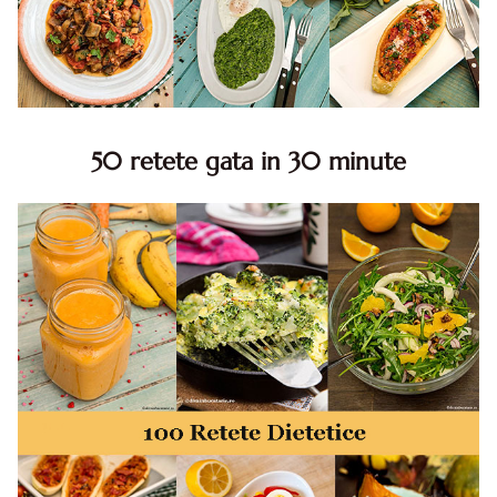
50 retete gata in 30 minute
50 retete gata in 30 minute. 50 idei retete gata in 30
minute. Retete rapide. Retete rapide de mancare. Idei
retete mancare rapid