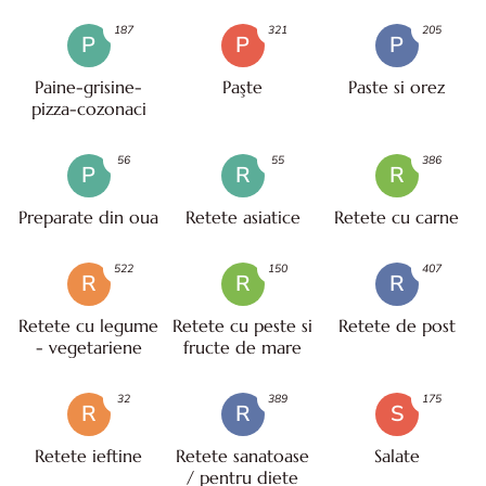
187
321
205
P
P
P
Paine-grisine-
Paşte
Paste si orez
pizza-cozonaci
56
55
386
P
R
R
Preparate din oua
Retete asiatice
Retete cu carne
522
150
407
R
R
R
Retete cu legume
Retete cu peste si
Retete de post
- vegetariene
fructe de mare
32
389
175
R
R
S
Retete ieftine
Retete sanatoase
Salate
/ pentru diete