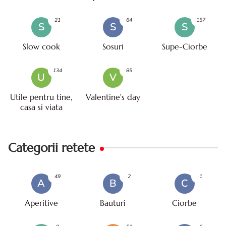
21
64
157
S
S
S
Slow cook
Sosuri
Supe-Ciorbe
134
85
U
V
Utile pentru tine,
Valentine's day
casa si viata
Categorii retete
49
2
1
A
B
C
Aperitive
Bauturi
Ciorbe