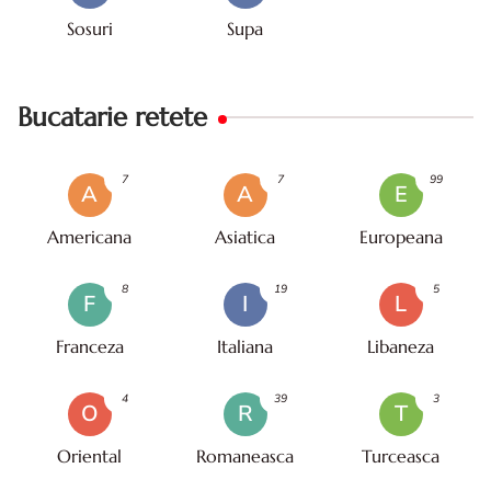
Sosuri
Supa
Bucatarie retete
7
7
99
A
A
E
Americana
Asiatica
Europeana
8
19
5
F
I
L
Franceza
Italiana
Libaneza
4
39
3
O
R
T
Oriental
Romaneasca
Turceasca