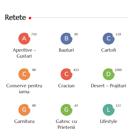
Retete
710
95
119
A
B
C
Aperitive -
Bauturi
Cartofi
Gustari
98
413
1095
C
C
D
Conserve pentru
Craciun
Desert - Prajituri
iarna
88
43
111
G
G
L
Garnitura
Gatesc cu
Lifestyle
Prietenii