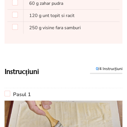
60
g
zahar pudra
120
g
unt topit si racit
250
g
visine fara samburi
0
/4 Instrucțiuni
Instrucțiuni
Pasul 1