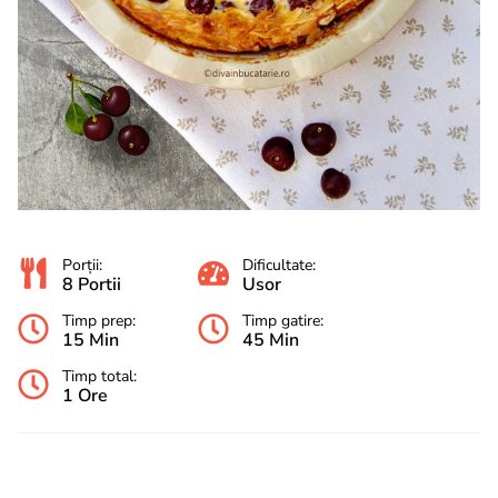
Porții:
Dificultate:
8 Portii
Usor
Timp prep:
Timp gatire:
15 Min
45 Min
Timp total:
1 Ore