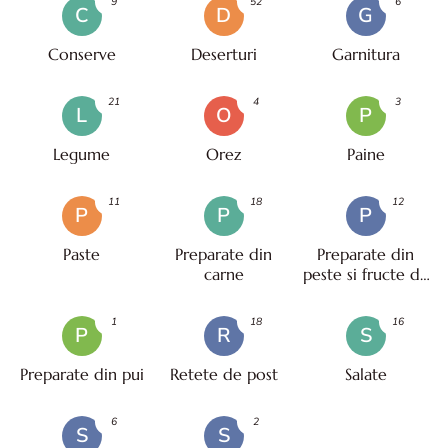
9
52
6
C
D
G
Conserve
Deserturi
Garnitura
21
4
3
L
O
P
Legume
Orez
Paine
11
18
12
P
P
P
Paste
Preparate din
Preparate din
carne
peste si fructe de
mare
1
18
16
P
R
S
Preparate din pui
Retete de post
Salate
6
2
S
S