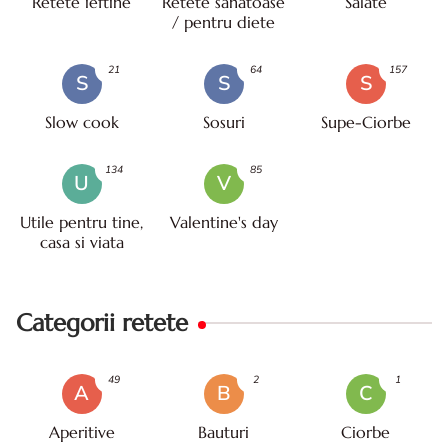
Retete ieftine
Retete sanatoase
Salate
/ pentru diete
21
64
157
S
S
S
Slow cook
Sosuri
Supe-Ciorbe
134
85
U
V
Utile pentru tine,
Valentine's day
casa si viata
Categorii retete
49
2
1
A
B
C
Aperitive
Bauturi
Ciorbe