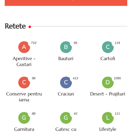
Retete
710
95
119
A
B
C
Aperitive -
Bauturi
Cartofi
Gustari
98
413
1095
C
C
D
Conserve pentru
Craciun
Desert - Prajituri
iarna
88
43
111
G
G
L
Garnitura
Gatesc cu
Lifestyle