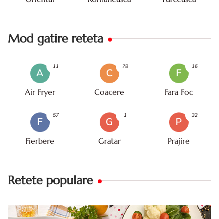
Mod gatire reteta
11
78
16
A
C
F
Air Fryer
Coacere
Fara Foc
57
1
32
F
G
P
Fierbere
Gratar
Prajire
Retete populare