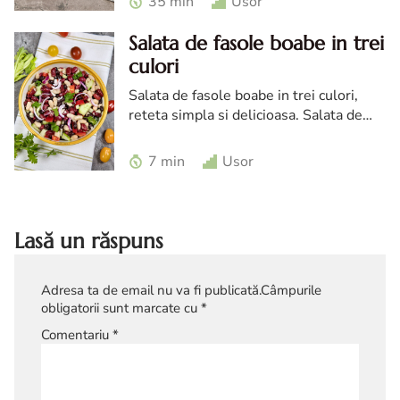
35 min
Usor
Salata de fasole boabe in trei
culori
Salata de fasole boabe in trei culori,
reteta simpla si delicioasa. Salata de
fasole boabe in trei culori, Salata de
fasole boabe reteta de post, salata de
7 min
Usor
fasole
Lasă un răspuns
Adresa ta de email nu va fi publicată.
Câmpurile
obligatorii sunt marcate cu
*
Comentariu
*