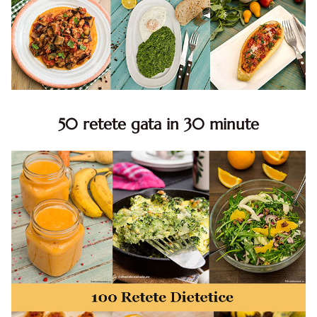
50 retete gata in 30 minute
50 retete gata in 30 minute. 50 idei retete gata in 30
minute. Retete rapide. Retete rapide de mancare. Idei
retete mancare rapid