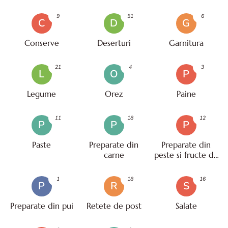
9
51
6
C
D
G
Conserve
Deserturi
Garnitura
21
4
3
L
O
P
Legume
Orez
Paine
11
18
12
P
P
P
Paste
Preparate din
Preparate din
carne
peste si fructe de
mare
1
18
16
P
R
S
Preparate din pui
Retete de post
Salate