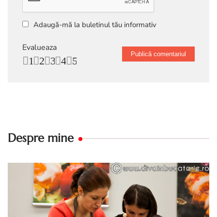
Adaugă-mă la buletinul tău informativ
Evalueaza
1
2
3
4
5
Despre mine