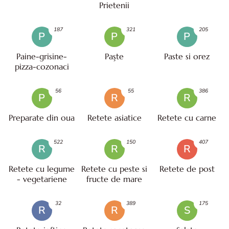
Prietenii
187
321
205
P
P
P
Paine-grisine-
Paşte
Paste si orez
pizza-cozonaci
56
55
386
P
R
R
Preparate din oua
Retete asiatice
Retete cu carne
522
150
407
R
R
R
Retete cu legume
Retete cu peste si
Retete de post
- vegetariene
fructe de mare
32
389
175
R
R
S