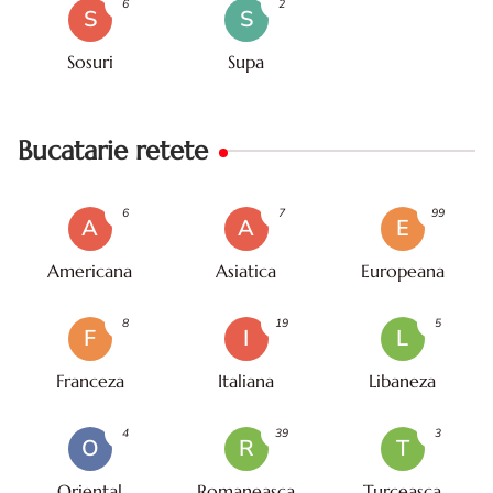
6
2
S
S
Sosuri
Supa
Bucatarie retete
6
7
99
A
A
E
Americana
Asiatica
Europeana
8
19
5
F
I
L
Franceza
Italiana
Libaneza
4
39
3
O
R
T
Oriental
Romaneasca
Turceasca