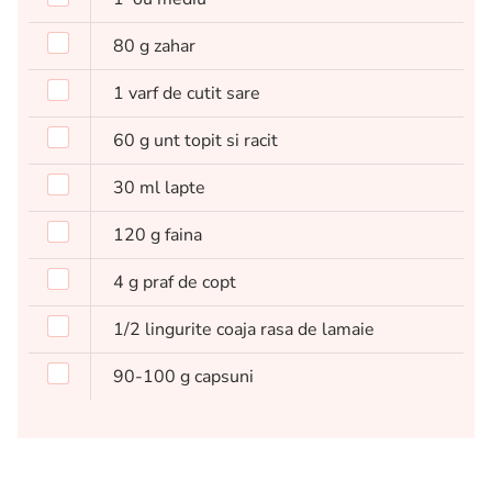
80
g
zahar
1
varf de cutit
sare
60
g
unt topit si racit
30
ml
lapte
120
g
faina
4
g
praf de copt
1/2
lingurite
coaja rasa de lamaie
90-100
g
capsuni