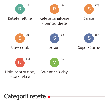
32
389
175
R
R
S
Retete ieftine
Retete sanatoase
Salate
/ pentru diete
21
64
157
S
S
S
Slow cook
Sosuri
Supe-Ciorbe
134
85
U
V
Utile pentru tine,
Valentine's day
casa si viata
Categorii retete