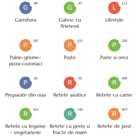
88
43
111
G
G
L
Garnitura
Gatesc cu
Lifestyle
Prietenii
187
321
205
P
P
P
Paine-grisine-
Paşte
Paste si orez
pizza-cozonaci
56
55
386
P
R
R
Preparate din oua
Retete asiatice
Retete cu carne
522
150
407
R
R
R
Retete cu legume
Retete cu peste si
Retete de post
- vegetariene
fructe de mare