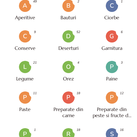
49
2
1
A
B
C
Aperitive
Bauturi
Ciorbe
9
52
6
C
D
G
Conserve
Deserturi
Garnitura
21
4
3
L
O
P
Legume
Orez
Paine
11
18
12
P
P
P
Paste
Preparate din
Preparate din
carne
peste si fructe de
mare
1
18
16
P
R
S