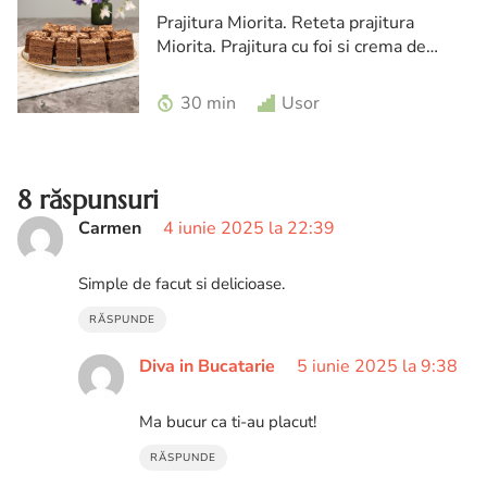
Prajitura Miorita. Reteta prajitura
Miorita. Prajitura cu foi si crema de
ciocolata. Prajitura cu foi de pandispan
si crema de ciocolata
30 min
Usor
8 răspunsuri
Carmen
4 iunie 2025 la 22:39
Simple de facut si delicioase.
RĂSPUNDE
Diva in Bucatarie
5 iunie 2025 la 9:38
Ma bucur ca ti-au placut!
RĂSPUNDE