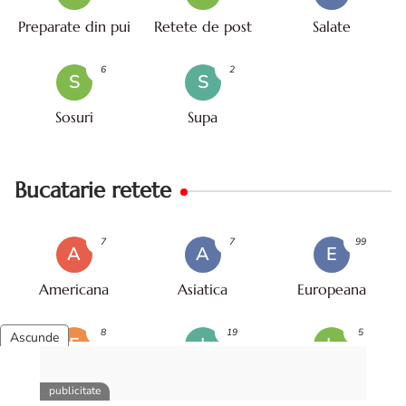
Preparate din pui
Retete de post
Salate
6
2
S
S
Sosuri
Supa
Bucatarie retete
7
7
99
A
A
E
Americana
Asiatica
Europeana
8
19
5
F
I
L
Franceza
Italiana
Libaneza