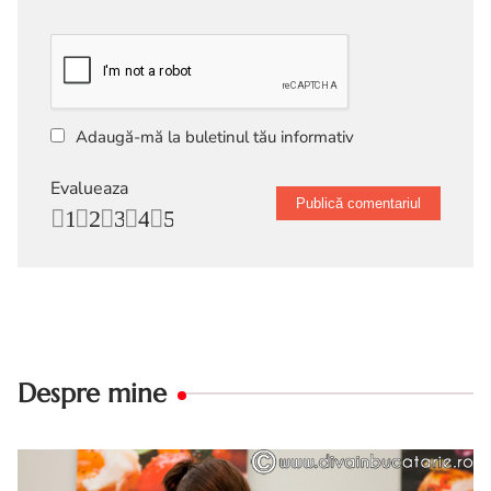
Adaugă-mă la buletinul tău informativ
Evalueaza
1
2
3
4
5
Despre mine