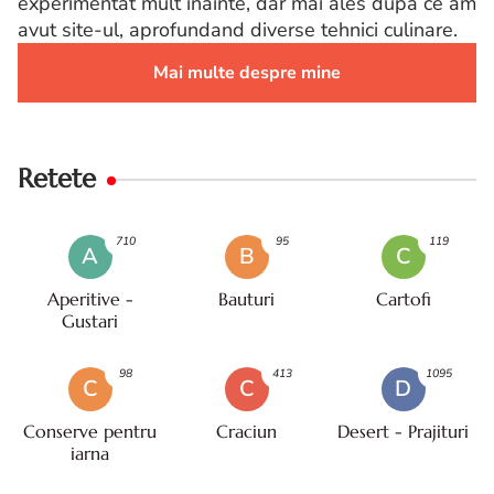
experimentat mult inainte, dar mai ales dupa ce am
avut site-ul, aprofundand diverse tehnici culinare.
Mai multe despre mine
Retete
710
95
119
A
B
C
Aperitive -
Bauturi
Cartofi
Gustari
98
413
1095
C
C
D
Conserve pentru
Craciun
Desert - Prajituri
iarna