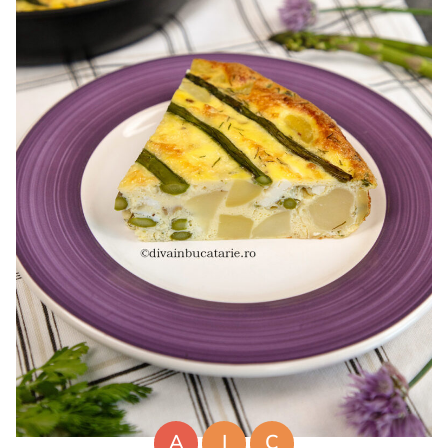
A
I
C