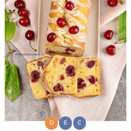
D
E
C