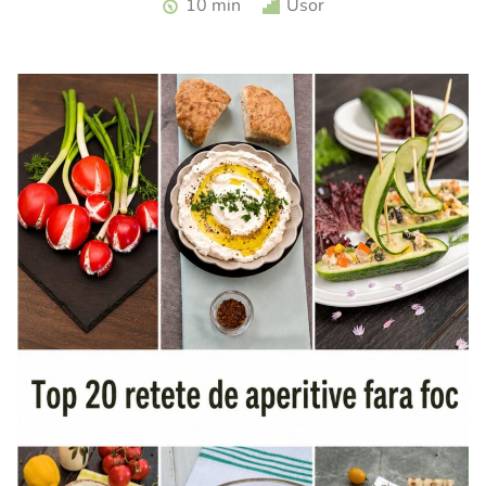
10 min
Usor
reguli pentru un preparat sigur Ouale de rata sunt
considerate de multi o adevarata delicatesa datorita
gustului lor int...