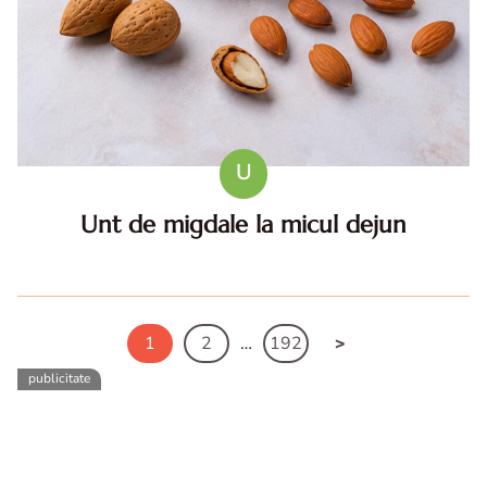
U
Unt de migdale la micul dejun
Cum folosesti untul de migdale pentru mic dejun
echilibrat: idei simple si combinatii delicioase Daca vrei sa
mananci dimineata ceva care sa te tina satul si concentrat
pana...
1
2
…
192