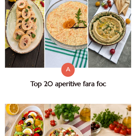
A
Top 20 aperitive fara foc
Top aperitive fara foc. Aperitive pentru zile caniculare.
Aperitive reci rapide. Mese usoare. Gustari sanatoase.