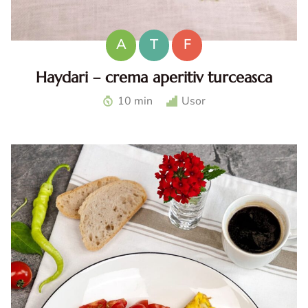
A
T
F
Haydari – crema aperitiv turceasca
Haydari. Haydari reteta. Haydari turcesc. Ccrema aperitiv
10 min
Usor
turceasca. Sos haydari. Aperitiv cu iaurt.