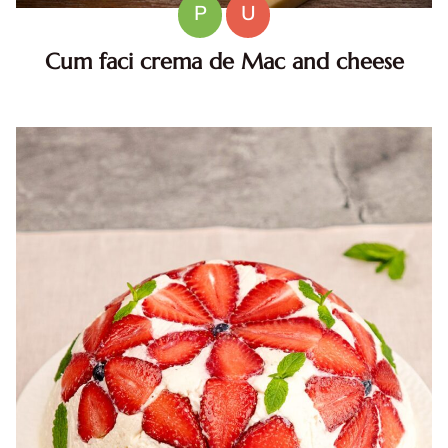
P
U
Cum faci crema de Mac and cheese
Mac and cheese acasa: Cum obtii acea crema irezistibila
Mac and cheese este unul dintre cele mai reconfortante
preparate de pe planeta. Paste moi, scufundate intr-un
sos ...