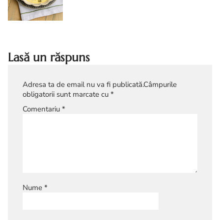
stevie cu smantana. Ciorba de stevie.
Ciorba de stevie cu smantana reteta
diva
Lasă un răspuns
Adresa ta de email nu va fi publicată.
Câmpurile
obligatorii sunt marcate cu
*
Comentariu
*
Nume
*