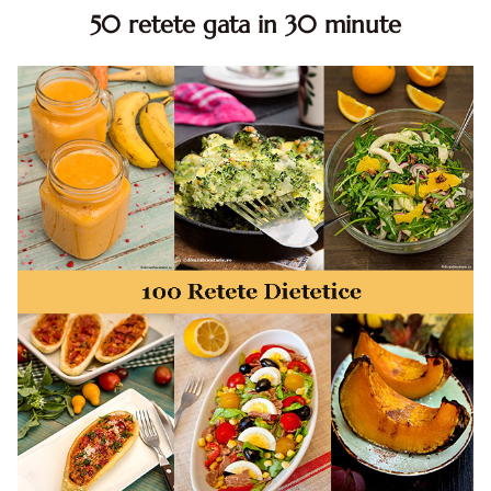
50 retete gata in 30 minute
50 retete gata in 30 minute. 50 idei retete gata in 30
minute. Retete rapide. Retete rapide de mancare. Idei
retete mancare rapid