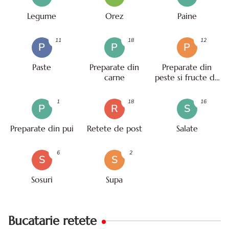
Legume
Orez
Paine
11
18
12
P
P
P
Paste
Preparate din
Preparate din
carne
peste si fructe de
mare
1
18
16
P
R
S
Preparate din pui
Retete de post
Salate
6
2
S
S
Sosuri
Supa
Bucatarie retete