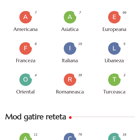
7
7
99
A
A
E
Americana
Asiatica
Europeana
8
19
5
F
I
L
Franceza
Italiana
Libaneza
4
39
3
O
R
T
Oriental
Romaneasca
Turceasca
Mod gatire reteta
11
79
16
A
C
F