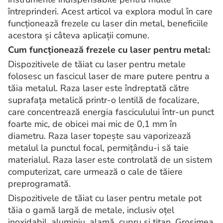
întreprinderi. Acest articol va explora modul în care
funcționează frezele cu laser din metal, beneficiile
acestora și câteva aplicații comune.
Cum funcționează frezele cu laser pentru metal:
Dispozitivele de tăiat cu laser pentru metale
folosesc un fascicul laser de mare putere pentru a
tăia metalul. Raza laser este îndreptată către
suprafața metalică printr-o lentilă de focalizare,
care concentrează energia fasciculului într-un punct
foarte mic, de obicei mai mic de 0,1 mm în
diametru. Raza laser topește sau vaporizează
metalul la punctul focal, permițându-i să taie
materialul. Raza laser este controlată de un sistem
computerizat, care urmează o cale de tăiere
preprogramată.
Dispozitivele de tăiat cu laser pentru metale pot
tăia o gamă largă de metale, inclusiv oțel
inoxidabil, aluminiu, alamă, cupru și titan. Grosimea