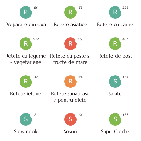
56
55
386
P
R
R
Preparate din oua
Retete asiatice
Retete cu carne
522
150
407
R
R
R
Retete cu legume
Retete cu peste si
Retete de post
- vegetariene
fructe de mare
32
389
175
R
R
S
Retete ieftine
Retete sanatoase
Salate
/ pentru diete
21
64
157
S
S
S
Slow cook
Sosuri
Supe-Ciorbe