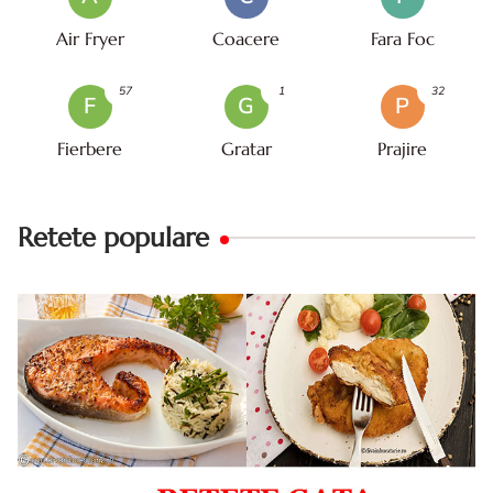
Air Fryer
Coacere
Fara Foc
57
1
32
F
G
P
Fierbere
Gratar
Prajire
Retete populare