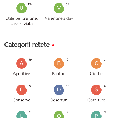
134
85
U
V
Utile pentru tine,
Valentine's day
casa si viata
Categorii retete
49
2
1
A
B
C
Aperitive
Bauturi
Ciorbe
9
52
6
C
D
G
Conserve
Deserturi
Garnitura
21
4
3
L
O
P