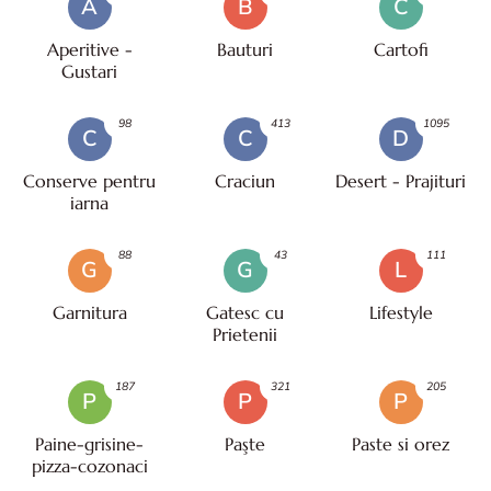
A
B
C
Aperitive -
Bauturi
Cartofi
Gustari
98
413
1095
C
C
D
Conserve pentru
Craciun
Desert - Prajituri
iarna
88
43
111
G
G
L
Garnitura
Gatesc cu
Lifestyle
Prietenii
187
321
205
P
P
P
Paine-grisine-
Paşte
Paste si orez
pizza-cozonaci