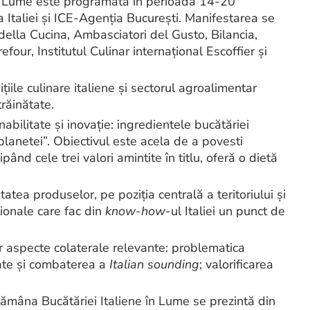
 în Lume este programată în perioada 14-20
taliei şi ICE-Agenţia Bucureşti. Manifestarea se
ella Cucina, Ambasciatori del Gusto, Bilancia,
ur, Institutul Culinar internaţional Escoffier şi
iile culinare italiene şi sectorul agroalimentar
trăinătate.
abilitate şi inovaţie: ingredientele bucătăriei
planetei”. Obiectivul este acela de a povesti
pând cele trei valori amintite în titlu, oferă o dietă
atea produselor, pe poziţia centrală a teritoriului și
iționale care fac din
know-how
-ul Italiei un punct de
or aspecte colaterale relevante: problematica
jate și combaterea a
Italian sounding
; valorificarea
ămâna Bucătăriei Italiene în Lume se prezintă din