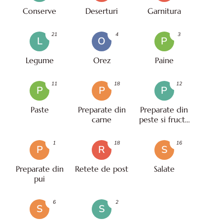
Conserve
Deserturi
Garnitura
21
4
3
L
O
P
Legume
Orez
Paine
11
18
12
P
P
P
Paste
Preparate din
Preparate din
carne
peste si fructe
de mare
1
18
16
P
R
S
Preparate din
Retete de post
Salate
pui
6
2
S
S