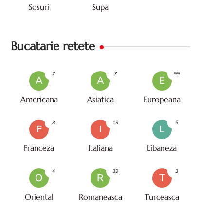
Sosuri
Supa
Bucatarie retete
7
7
99
A
A
E
Americana
Asiatica
Europeana
8
19
5
F
I
L
Franceza
Italiana
Libaneza
4
39
3
O
R
T
Oriental
Romaneasca
Turceasca