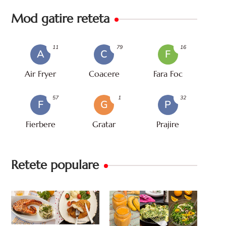
Mod gatire reteta
11
79
16
A
C
F
Air Fryer
Coacere
Fara Foc
57
1
32
F
G
P
Fierbere
Gratar
Prajire
Retete populare