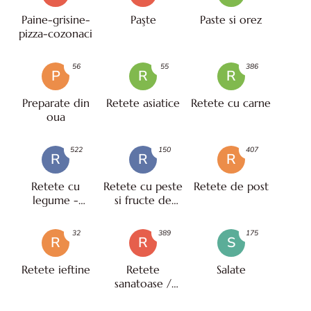
Paine-grisine-
Paşte
Paste si orez
pizza-cozonaci
56
55
386
P
R
R
Preparate din
Retete asiatice
Retete cu carne
oua
522
150
407
R
R
R
Retete cu
Retete cu peste
Retete de post
legume -
si fructe de
vegetariene
mare
32
389
175
R
R
S
Retete ieftine
Retete
Salate
sanatoase /
pentru diete