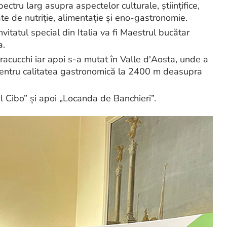
ctru larg asupra aspectelor culturale, științifice,
te de nutriție, alimentație și eno-gastronomie.
itatul special din Italia va fi Maestrul bucătar
a.
acucchi iar apoi s-a mutat în Valle d'Aosta, unde a
pentru calitatea gastronomică la 2400 m deasupra
del Cibo” și apoi „Locanda de Banchieri”.