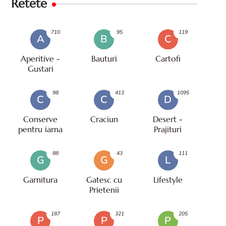
Retete
710
95
119
A
B
C
Aperitive -
Bauturi
Cartofi
Gustari
98
413
1095
C
C
D
Conserve
Craciun
Desert -
pentru iarna
Prajituri
88
43
111
G
G
L
Garnitura
Gatesc cu
Lifestyle
Prietenii
187
321
205
P
P
P