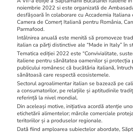
A VII-a ediție a Săptămânii Bucătăriei Italiene
noiembrie 2022 si este organizată de Ambasada I
desfăşoară în colaborare cu Accademia Italiana d
Camera de Comerţ Italiană pentru România, Carrefo
Parmafood.
Intâlnirea anuală este menită să promoveze tradiț
italian ca părţi distinctive ale “Made in Italy” în s
Tematica ediţiei 2022 este “Convivialitate, susten
italiene pentru sănătatea oamenilor şi protecţia 
publicului românesc că bucătăria italiană, întruchi
sănătoasă care respectă ecosistemele.
Sectorul agroalimentar italian se bazează pe calit
a consumatorilor, pe relațiile și aptitudinile trad
referință la nivel mondial.
Din aceleaşi motive, inițiativa acordă atenție un
etichetării alimentelor; mărcile comerciale prote
teritoriilor și a produselor regionale.
Dată fiind amploarea subiectelor abordate, Săpt