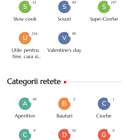
21
64
157
S
S
S
Slow cook
Sosuri
Supe-Ciorbe
134
85
U
V
Utile pentru
Valentine's day
tine, casa si
viata
Categorii retete
49
2
1
A
B
C
Aperitive
Bauturi
Ciorbe
9
52
6
C
D
G