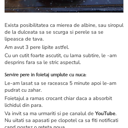
Exista posibilitatea ca mierea de albine, sau siropul
de la dulceata sa se scurga si perele sa se
lipeasca de tava.
Am avut 3 pere lipite astfel.
Cu un cutit foarte ascutit, cu lama subtire, le -am
desprins fara sa le stric aspectul.
Servire pere in foietaj umplute cu nuca:
Le-am lasat sa se raceasca 5 minute apoi le-am
pudrat cu zahar.
Foietajul a ramas crocant chiar daca a absorbit
lichidul din para.
Va invit sa ma urmariti si pe canalul de
YouTube
.
Nu uitati sa apasati pe clopotel ca sa fiti notificati
cand postez o reteta noua.