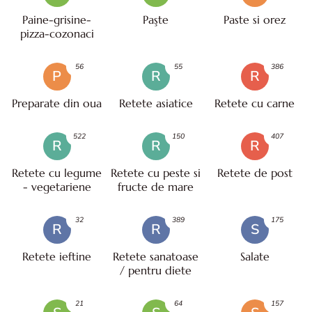
Paine-grisine-
Paşte
Paste si orez
pizza-cozonaci
56
55
386
P
R
R
Preparate din oua
Retete asiatice
Retete cu carne
522
150
407
R
R
R
Retete cu legume
Retete cu peste si
Retete de post
- vegetariene
fructe de mare
32
389
175
R
R
S
Retete ieftine
Retete sanatoase
Salate
/ pentru diete
21
64
157