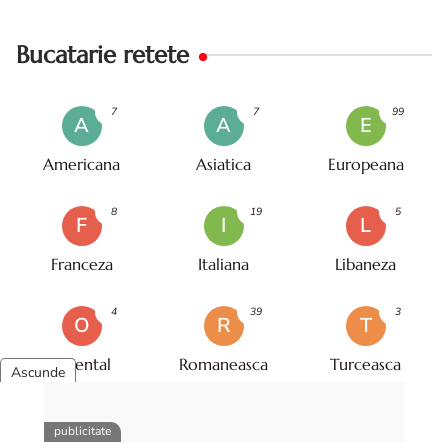
Bucatarie retete
7
7
99
A
A
E
Americana
Asiatica
Europeana
8
19
5
F
I
L
Franceza
Italiana
Libaneza
4
39
3
O
R
T
Oriental
Romaneasca
Turceasca
Mod gatire reteta