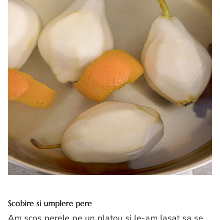
Scobire si umplere pere
Am scos perele pe un platou si le-am lasat sa se