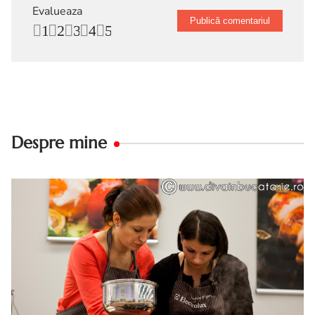
Evalueaza
1
2
3
4
5
Despre mine