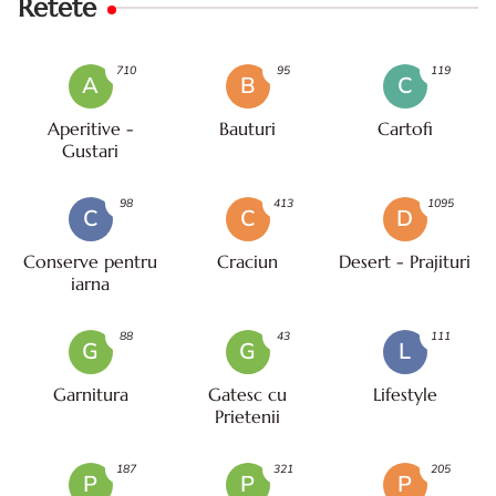
Retete
710
95
119
A
B
C
Aperitive -
Bauturi
Cartofi
Gustari
98
413
1095
C
C
D
Conserve pentru
Craciun
Desert - Prajituri
iarna
88
43
111
G
G
L
Garnitura
Gatesc cu
Lifestyle
Prietenii
187
321
205
P
P
P