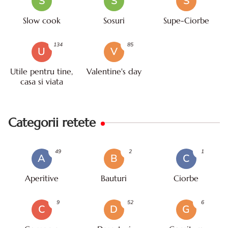
S
S
S
Slow cook
Sosuri
Supe-Ciorbe
134
85
U
V
Utile pentru tine,
Valentine's day
casa si viata
Categorii retete
49
2
1
A
B
C
Aperitive
Bauturi
Ciorbe
9
52
6
C
D
G