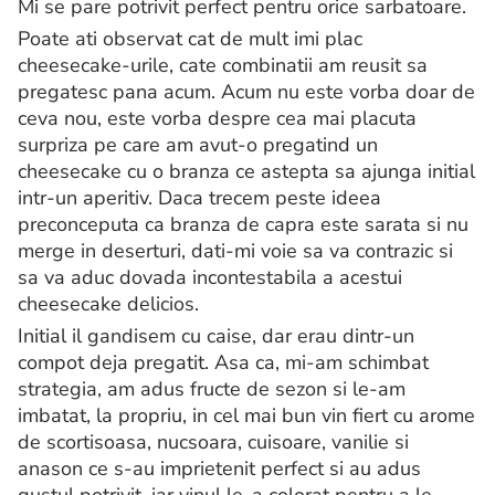
Mi se pare potrivit perfect pentru orice sarbatoare.
Poate ati observat cat de mult imi plac
cheesecake-urile, cate combinatii am reusit sa
pregatesc pana acum. Acum nu este vorba doar de
ceva nou, este vorba despre cea mai placuta
surpriza pe care am avut-o pregatind un
cheesecake cu o branza ce astepta sa ajunga initial
intr-un aperitiv. Daca trecem peste ideea
preconceputa ca branza de capra este sarata si nu
merge in deserturi, dati-mi voie sa va contrazic si
sa va aduc dovada incontestabila a acestui
cheesecake delicios.
Initial il gandisem cu caise, dar erau dintr-un
compot deja pregatit. Asa ca, mi-am schimbat
strategia, am adus fructe de sezon si le-am
imbatat, la propriu, in cel mai bun vin fiert cu arome
de scortisoasa, nucsoara, cuisoare, vanilie si
anason ce s-au imprietenit perfect si au adus