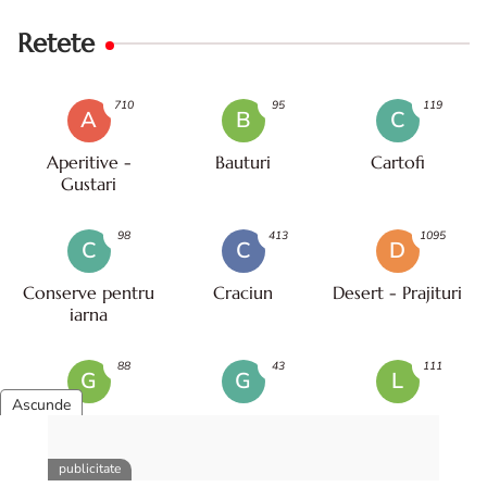
Retete
710
95
119
A
B
C
Aperitive -
Bauturi
Cartofi
Gustari
98
413
1095
C
C
D
Conserve pentru
Craciun
Desert - Prajituri
iarna
88
43
111
G
G
L
Garnitura
Gatesc cu
Lifestyle
Prietenii