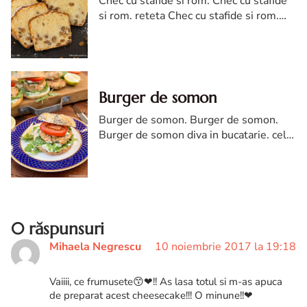
Chec cu stafide si rom. Chec cu stafide
si rom. reteta Chec cu stafide si rom.
Chec cu stafide si rom diva in bucatarie.
reteta de chec cu stafide si rom
Burger de somon
Burger de somon. Burger de somon.
Burger de somon diva in bucatarie. cel
mai bun burger de somon. reteta burger
de somon. Burger de somon reteta
0 răspunsuri
Mihaela Negrescu
10 noiembrie 2017 la 19:18
Vaiiii, ce frumusete😙❤!! As lasa totul si m-as apuca
de preparat acest cheesecake!!! O minune!!❤