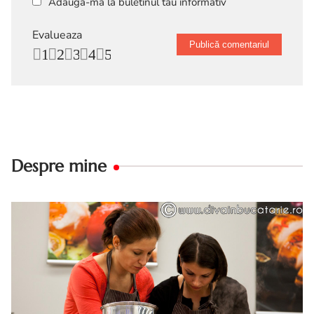
Adaugă-mă la buletinul tău informativ
Evalueaza
1
2
3
4
5
Despre mine