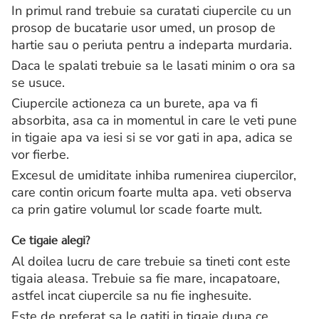
In primul rand trebuie sa curatati ciupercile cu un
prosop de bucatarie usor umed, un prosop de
hartie sau o periuta pentru a indeparta murdaria.
Daca le spalati trebuie sa le lasati minim o ora sa
se usuce.
Ciupercile actioneza ca un burete, apa va fi
absorbita, asa ca in momentul in care le veti pune
in tigaie apa va iesi si se vor gati in apa, adica se
vor fierbe.
Excesul de umiditate inhiba rumenirea ciupercilor,
care contin oricum foarte multa apa. veti observa
ca prin gatire volumul lor scade foarte mult.
Ce tigaie alegi?
Al doilea lucru de care trebuie sa tineti cont este
tigaia aleasa. Trebuie sa fie mare, incapatoare,
astfel incat ciupercile sa nu fie inghesuite.
Este de preferat sa le gatiti in tigaie dupa ce