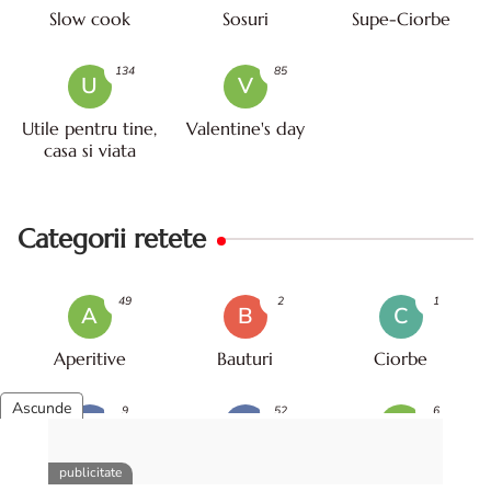
Slow cook
Sosuri
Supe-Ciorbe
134
85
U
V
Utile pentru tine,
Valentine's day
casa si viata
Categorii retete
49
2
1
A
B
C
Aperitive
Bauturi
Ciorbe
9
52
6
C
D
G
Conserve
Deserturi
Garnitura