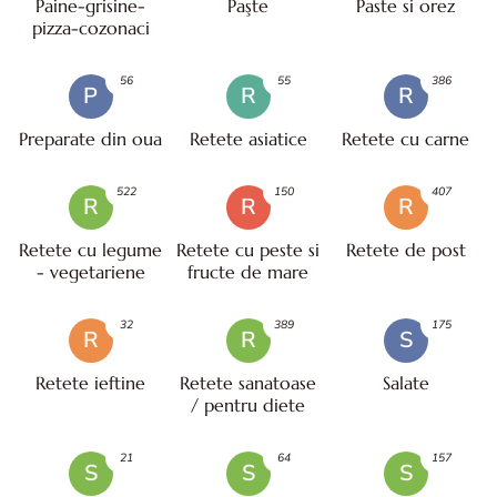
Paine-grisine-
Paşte
Paste si orez
pizza-cozonaci
56
55
386
P
R
R
Preparate din oua
Retete asiatice
Retete cu carne
522
150
407
R
R
R
Retete cu legume
Retete cu peste si
Retete de post
- vegetariene
fructe de mare
32
389
175
R
R
S
Retete ieftine
Retete sanatoase
Salate
/ pentru diete
21
64
157
S
S
S