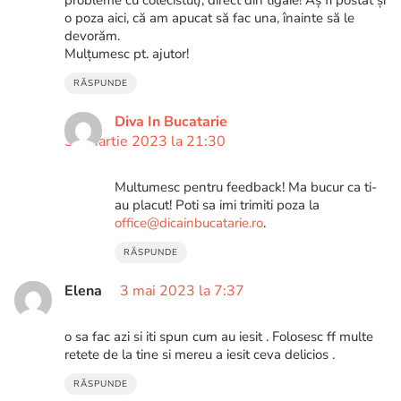
probleme cu colecistul), direct din tigaie! Aș fi postat și
o poza aici, că am apucat să fac una, înainte să le
devorăm.
Mulțumesc pt. ajutor!
RĂSPUNDE
Diva In Bucatarie
31 martie 2023 la 21:30
Multumesc pentru feedback! Ma bucur ca ti-
au placut! Poti sa imi trimiti poza la
office@dicainbucatarie.ro
.
RĂSPUNDE
Elena
3 mai 2023 la 7:37
o sa fac azi si iti spun cum au iesit . Folosesc ff multe
retete de la tine si mereu a iesit ceva delicios .
RĂSPUNDE