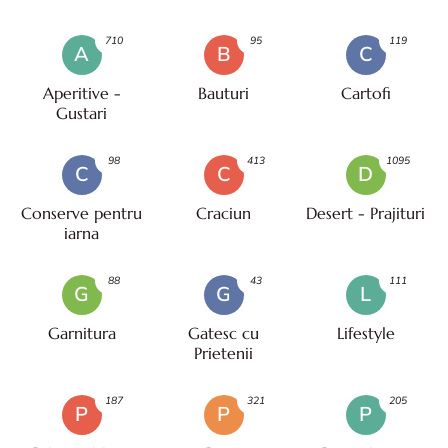
710
95
119
A
B
C
Aperitive -
Bauturi
Cartofi
Gustari
98
413
1095
C
C
D
Conserve pentru
Craciun
Desert - Prajituri
iarna
88
43
111
G
G
L
Garnitura
Gatesc cu
Lifestyle
Prietenii
187
321
205
P
P
P