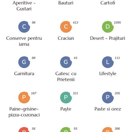
Aperitive -
Bauturi
Cartofi
Gustari
98
413
1095
C
C
D
Conserve pentru
Craciun
Desert - Prajituri
iarna
88
43
111
G
G
L
Garnitura
Gatesc cu
Lifestyle
Prietenii
187
321
205
P
P
P
Paine-grisine-
Paşte
Paste si orez
pizza-cozonaci
56
55
386