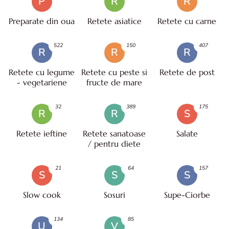
P
R
R
Preparate din oua
Retete asiatice
Retete cu carne
522
150
407
R
R
R
Retete cu legume
Retete cu peste si
Retete de post
- vegetariene
fructe de mare
32
389
175
R
R
S
Retete ieftine
Retete sanatoase
Salate
/ pentru diete
21
64
157
S
S
S
Slow cook
Sosuri
Supe-Ciorbe
134
85
U
V