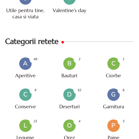
Utile pentru tine,
Valentine's day
casa si viata
Categorii retete
49
2
1
A
B
C
Aperitive
Bauturi
Ciorbe
9
52
6
C
D
G
Conserve
Deserturi
Garnitura
21
4
3
L
O
P
Legume
Orez
Paine