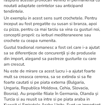
raspuns acestei provocari venind in permanenta cu
noutati adaptate cerintelor sau anticipand
tendintele.
Un exemplu in acest sens sunt crochetele. Pentru
inceput au fost pregatite cu susan si branza, apoi
cu pizza, pentru ca mai tarziu sa vina cu gusturi noi,
conceptii proprii: cu ierburi mediteraneene sau
crochete cu ceapa rumenita.
Gustul tradional romanesc a fost cel care i-a ajutat
sa se diferențieze de concurență și de produsele
din import, alegand sa pastreze gusturile cu care
am crescut.
Nu este de mirare ca acest lucru i-a ajutat foarte
mult sa creasca cererea, sa se extinda si sa fie
foarte cautati si pe piata externa (Bulgaria,
Ungaria, Republica Moldova, Cehia, Slovacia,
Bosnia). Au propriile filiale în Germania, Olanda și
Turcia si au reusit sa intre si pe piata araba in
Kuweit si Emiratele Arabe Unite. Sunt un important