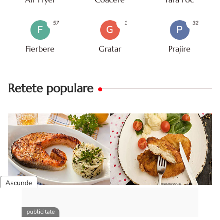
57
1
32
F
G
P
Fierbere
Gratar
Prajire
Retete populare