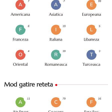
7
7
99
A
A
E
Americana
Asiatica
Europeana
8
19
5
F
I
L
Franceza
Italiana
Libaneza
4
39
3
O
R
T
Oriental
Romaneasca
Turceasca
Mod gatire reteta
11
79
16
A
C
F
Air Fryer
Coacere
Fara Foc