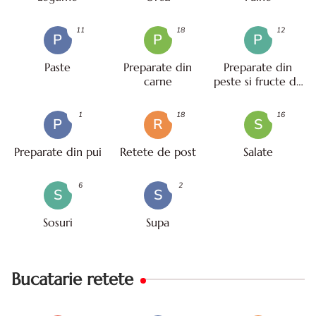
11
18
12
P
P
P
Paste
Preparate din
Preparate din
carne
peste si fructe de
mare
1
18
16
P
R
S
Preparate din pui
Retete de post
Salate
6
2
S
S
Sosuri
Supa
Bucatarie retete