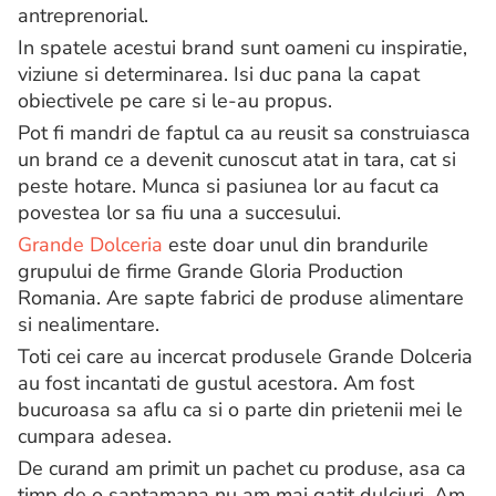
antreprenorial.
In spatele acestui brand sunt oameni cu inspiratie,
viziune si determinarea. Isi duc pana la capat
obiectivele pe care si le-au propus.
Pot fi mandri de faptul ca au reusit sa construiasca
un brand ce a devenit cunoscut atat in tara, cat si
peste hotare. Munca si pasiunea lor au facut ca
povestea lor sa fiu una a succesului.
Grande Dolceria
este doar unul din brandurile
grupului de firme Grande Gloria Production
Romania. Are sapte fabrici de produse alimentare
si nealimentare.
Toti cei care au incercat produsele Grande Dolceria
au fost incantati de gustul acestora. Am fost
bucuroasa sa aflu ca si o parte din prietenii mei le
cumpara adesea.
De curand am primit un pachet cu produse, asa ca
timp de o saptamana nu am mai gatit dulciuri. Am