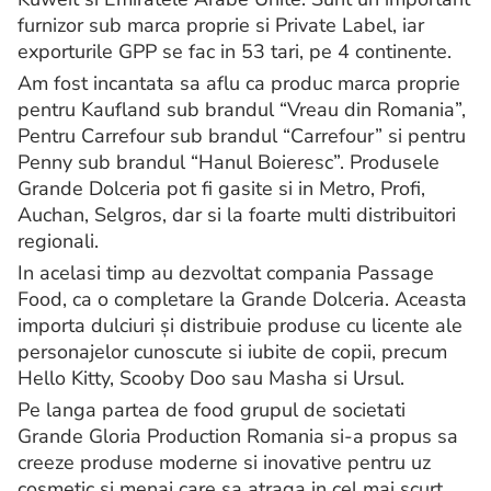
furnizor sub marca proprie si Private Label, iar
exporturile GPP se fac in 53 tari, pe 4 continente.
Am fost incantata sa aflu ca produc marca proprie
pentru Kaufland sub brandul “Vreau din Romania”,
Pentru Carrefour sub brandul “Carrefour” si pentru
Penny sub brandul “Hanul Boieresc”. Produsele
Grande Dolceria pot fi gasite si in Metro, Profi,
Auchan, Selgros, dar si la foarte multi distribuitori
regionali.
In acelasi timp au dezvoltat compania Passage
Food, ca o completare la Grande Dolceria. Aceasta
importa dulciuri și distribuie produse cu licente ale
personajelor cunoscute si iubite de copii, precum
Hello Kitty, Scooby Doo sau Masha si Ursul.
Pe langa partea de food grupul de societati
Grande Gloria Production Romania si-a propus sa
creeze produse moderne si inovative pentru uz
cosmetic si menaj care sa atraga in cel mai scurt