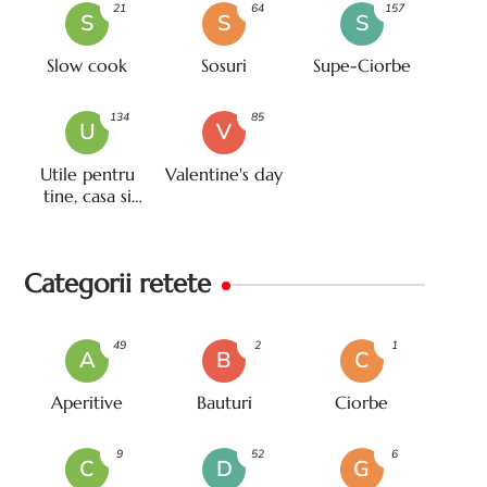
21
64
157
S
S
S
Slow cook
Sosuri
Supe-Ciorbe
134
85
U
V
Utile pentru
Valentine's day
tine, casa si
viata
Categorii retete
49
2
1
A
B
C
Aperitive
Bauturi
Ciorbe
9
52
6
C
D
G