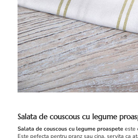
Salata de couscous cu legume proas
Salata de couscous cu legume proaspete
este o
Este pefecta pentru pranz sau cina, servita ca at