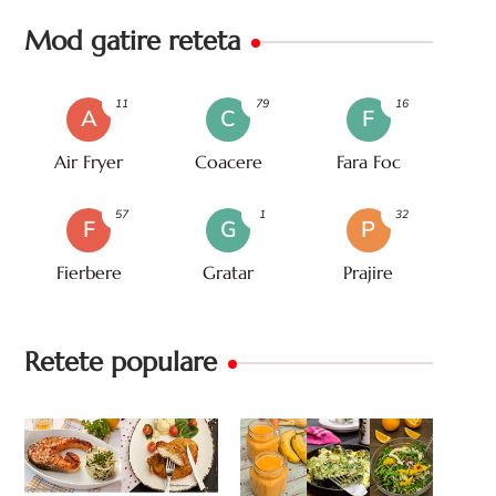
Mod gatire reteta
11
79
16
A
C
F
Air Fryer
Coacere
Fara Foc
57
1
32
F
G
P
Fierbere
Gratar
Prajire
Retete populare