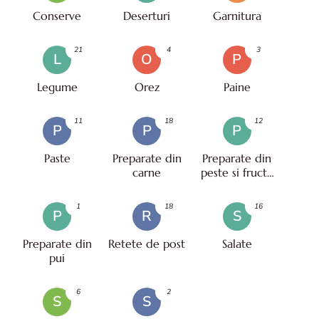
Conserve
Deserturi
Garnitura
21
4
3
L
O
P
Legume
Orez
Paine
11
18
12
P
P
P
Paste
Preparate din
Preparate din
carne
peste si fructe
de mare
1
18
16
P
R
S
Preparate din
Retete de post
Salate
pui
6
2
S
S