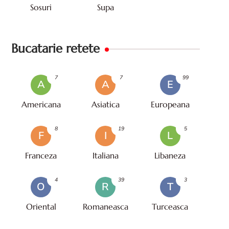
Sosuri
Supa
Bucatarie retete
7
7
99
A
A
E
Americana
Asiatica
Europeana
8
19
5
F
I
L
Franceza
Italiana
Libaneza
4
39
3
O
R
T
Oriental
Romaneasca
Turceasca