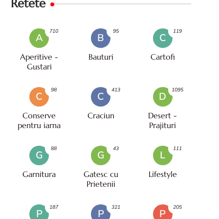
Retete
710
95
119
A
B
C
Aperitive -
Bauturi
Cartofi
Gustari
98
413
1095
C
C
D
Conserve
Craciun
Desert -
pentru iarna
Prajituri
88
43
111
G
G
L
Garnitura
Gatesc cu
Lifestyle
Prietenii
187
321
205
P
P
P