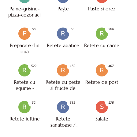
Paine-grisine-
Paşte
Paste si orez
pizza-cozonaci
56
55
386
P
R
R
Preparate din
Retete asiatice
Retete cu carne
oua
522
150
407
R
R
R
Retete cu
Retete cu peste
Retete de post
legume -
si fructe de
vegetariene
mare
32
389
175
R
R
S
Retete ieftine
Retete
Salate
sanatoase /
pentru diete