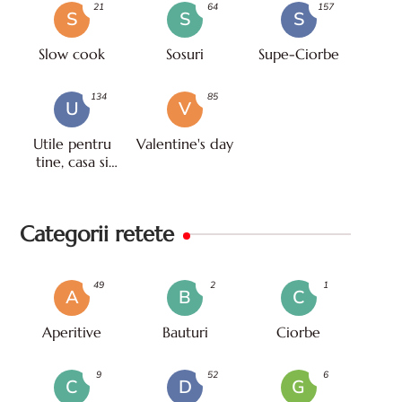
21
64
157
S
S
S
Slow cook
Sosuri
Supe-Ciorbe
134
85
U
V
Utile pentru
Valentine's day
tine, casa si
viata
Categorii retete
49
2
1
A
B
C
Aperitive
Bauturi
Ciorbe
9
52
6
C
D
G