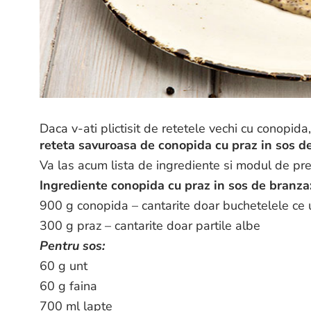
Daca v-ati plictisit de retetele vechi cu conopida
reteta savuroasa de conopida cu praz in sos d
Va las acum lista de ingrediente si modul de p
Ingrediente conopida cu praz in sos de branza
900 g conopida – cantarite doar buchetelele ce u
300 g praz – cantarite doar partile albe
Pentru sos:
60 g unt
60 g faina
700 ml lapte