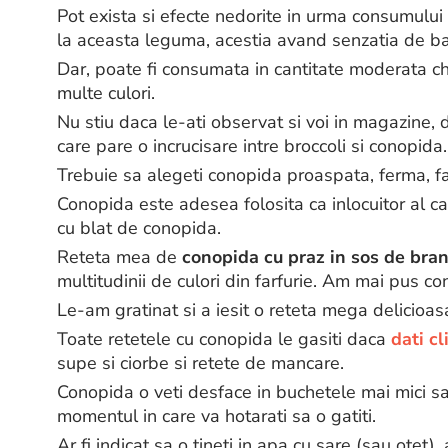
Pot exista si efecte nedorite in urma consumulu
la aceasta leguma, acestia avand senzatia de ba
Dar, poate fi consumata in cantitate moderata ch
multe culori.
Nu stiu daca le-ati observat si voi in magazine,
care pare o incrucisare intre broccoli si conopida.
Trebuie sa alegeti conopida proaspata, ferma, far
Conopida este adesea folosita ca inlocuitor al car
cu blat de conopida.
Reteta mea de
conopida cu praz in sos de bra
multitudinii de culori din farfurie. Am mai pus c
Le-am gratinat si a iesit o reteta mega delicioasa
Toate retetele cu conopida le gasiti daca
dati cl
supe si ciorbe si retete de mancare.
Conopida o veti desface in buchetele mai mici sa
momentul in care va hotarati sa o gatiti.
Ar fi indicat sa o tineti in apa cu sare (sau otet),