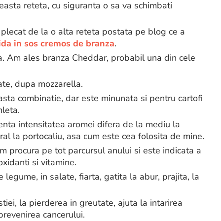
easta reteta, cu siguranta o sa va schimbati
plecat de la o alta reteta postata pe blog ce a
da in sos cremos de branza
.
. Am ales branza Cheddar, probabil una din cele
ate, dupa mozzarella.
sta combinatie, dar este minunata si pentru cartofi
mleta.
nta intensitatea aromei difera de la mediu la
ural la portocaliu, asa cum este cea folosita de mine.
 procura pe tot parcursul anului si este indicata a
xidanti si vitamine.
legume, in salate, fiarta, gatita la abur, prajita, la
iei, la pierderea in greutate, ajuta la intarirea
 prevenirea cancerului.