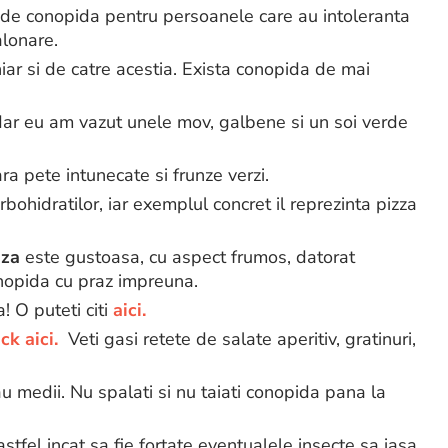
i de conopida pentru persoanele care au intoleranta
lonare.
iar si de catre acestia. Exista conopida de mai
 dar eu am vazut unele mov, galbene si un soi verde
a pete intunecate si frunze verzi.
bohidratilor, iar exemplul concret il reprezinta pizza
nza
este gustoasa, cu aspect frumos, datorat
onopida cu praz impreuna.
! O puteti citi
aici.
ick aici.
Veti gasi retete de salate aperitiv, gratinuri,
u medii. Nu spalati si nu taiati conopida pana la
 astfel incat sa fie fortate eventualele insecte sa iasa