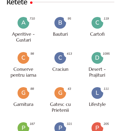
Retete
710
95
119
A
B
C
Aperitive -
Bauturi
Cartofi
Gustari
98
413
1095
C
C
D
Conserve
Craciun
Desert -
pentru iarna
Prajituri
88
43
111
G
G
L
Garnitura
Gatesc cu
Lifestyle
Prietenii
187
321
205
P
P
P