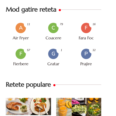
Mod gatire reteta
11
79
16
A
C
F
Air Fryer
Coacere
Fara Foc
57
1
32
F
G
P
Fierbere
Gratar
Prajire
Retete populare