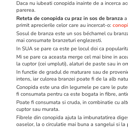
Daca nu iubeati conopida inainte de a incerca ac
parerea.
Reteta de conopida cu praz in sos de branza
a 
primit aprecierile celor care au incercat-o:
conopi
Sosul de branza este un sos béchamel cu branza
mai consumate branzeturi englezesti.
In SUA se pare ca este pe locul doi ca popularit
Mi se pare ca aceasta merge cel mai bine in acea
la cuptor (cei umpluti), alaturi de paste sau in o
In functie de gradul de maturare sau de provenie
intens, iar culorea branzei poate fi de la alb nat
Conopida este una din legumele pe care le putem
fi consumata pentru ca este bogata in fibre, antio
Poate fi consumata si cruda, in combinatie cu alte 
cuptor sau murata.
Fibrele din conopida ajuta la imbunatatirea digest
oaselor, la o circulatie mai buna a sangelui si la