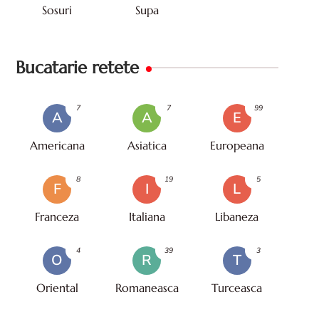
Sosuri
Supa
Bucatarie retete
7
7
99
A
A
E
Americana
Asiatica
Europeana
8
19
5
F
I
L
Franceza
Italiana
Libaneza
4
39
3
O
R
T
Oriental
Romaneasca
Turceasca