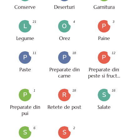
Conserve
Deserturi
Garnitura
21
4
3
L
O
P
Legume
Orez
Paine
11
18
12
P
P
P
Paste
Preparate din
Preparate din
carne
peste si fructe
de mare
1
18
16
P
R
S
Preparate din
Retete de post
Salate
pui
6
2
S
S