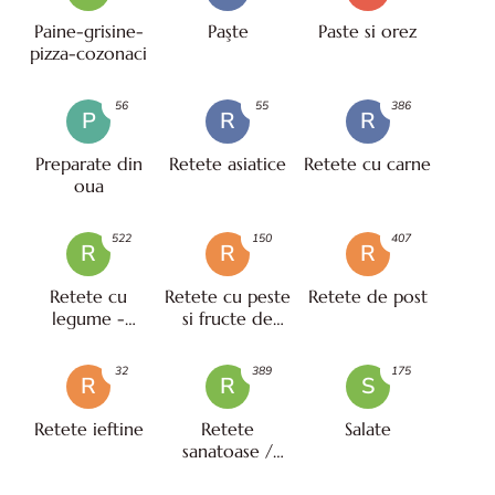
Paine-grisine-
Paşte
Paste si orez
pizza-cozonaci
56
55
386
P
R
R
Preparate din
Retete asiatice
Retete cu carne
oua
522
150
407
R
R
R
Retete cu
Retete cu peste
Retete de post
legume -
si fructe de
vegetariene
mare
32
389
175
R
R
S
Retete ieftine
Retete
Salate
sanatoase /
pentru diete