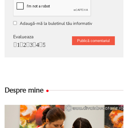
Adaugă-mă la buletinul tău informativ
Evalueaza
1
2
3
4
5
Despre mine