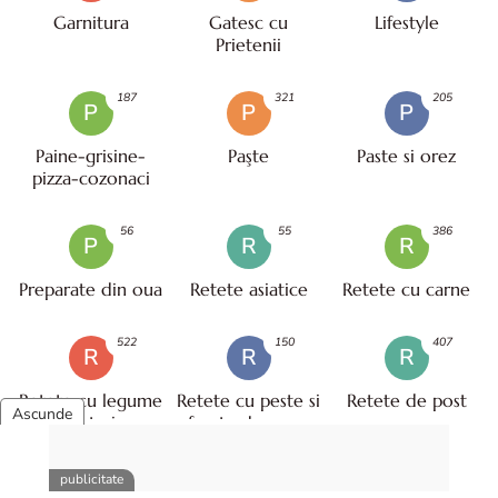
Garnitura
Gatesc cu
Lifestyle
Prietenii
187
321
205
P
P
P
Paine-grisine-
Paşte
Paste si orez
pizza-cozonaci
56
55
386
P
R
R
Preparate din oua
Retete asiatice
Retete cu carne
522
150
407
R
R
R
Retete cu legume
Retete cu peste si
Retete de post
- vegetariene
fructe de mare
32
389
175
R
R
S