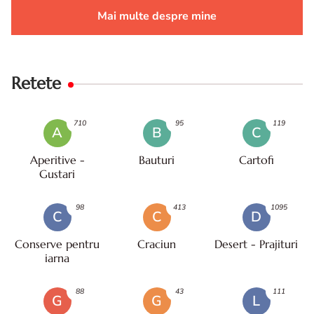
Mai multe despre mine
Retete
710
95
119
A
B
C
Aperitive -
Bauturi
Cartofi
Gustari
98
413
1095
C
C
D
Conserve pentru
Craciun
Desert - Prajituri
iarna
88
43
111
G
G
L