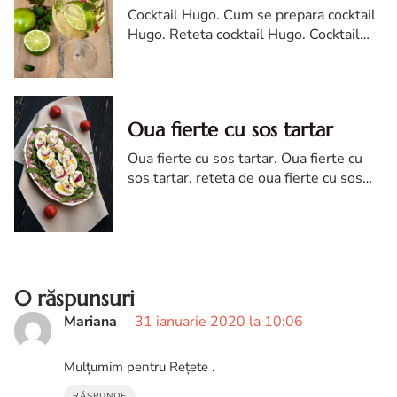
Cocktail Hugo. Cum se prepara cocktail
Hugo. Reteta cocktail Hugo. Cocktail
Hugo reteta. Cum faci cocktail Hugo.
Oua fierte cu sos tartar
Oua fierte cu sos tartar. Oua fierte cu
sos tartar. reteta de oua fierte cu sos
tartar. Oua fierte cu sos tartar reteta
diva in bucatarie. cum faci oua tartar
0 răspunsuri
Mariana
31 ianuarie 2020 la 10:06
Mulțumim pentru Rețete .
RĂSPUNDE