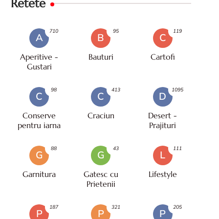
Retete
710
95
119
A
B
C
Aperitive -
Bauturi
Cartofi
Gustari
98
413
1095
C
C
D
Conserve
Craciun
Desert -
pentru iarna
Prajituri
88
43
111
G
G
L
Garnitura
Gatesc cu
Lifestyle
Prietenii
187
321
205
P
P
P