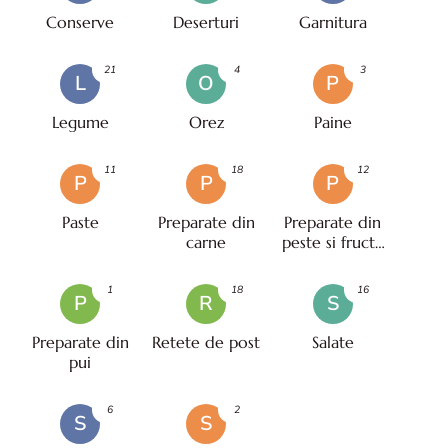
Conserve
Deserturi
Garnitura
21
4
3
L
O
P
Legume
Orez
Paine
11
18
12
P
P
P
Paste
Preparate din
Preparate din
carne
peste si fructe
de mare
1
18
16
P
R
S
Preparate din
Retete de post
Salate
pui
6
2
S
S