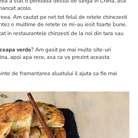
dreea a stat o perioada destul de lunga in China, asa
mancat acolo.
ea. Am cautat pe net tot felul de retete chinezesti
ntez o multime de retete ce mi-au iesit foarte bune.
t in restaurantele chinzesti de la noi din tara sau
 ceapa verde
? Am gasit pe mai multe site-uri
aina, apoi apa rece, asa ca va prezint aceasta
inte de framantarea aluatului il ajuta sa fie mai