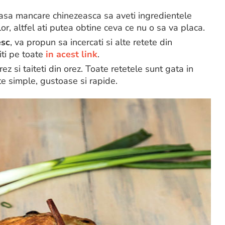
casa mancare chinezeasca sa aveti ingredientele
lor, altfel ati putea obtine ceva ce nu o sa va placa.
esc
, va propun sa incercati si alte retete din
ti pe toate
in acest link
.
ez si taiteti din orez. Toate retetele sunt gata in
e simple, gustoase si rapide.