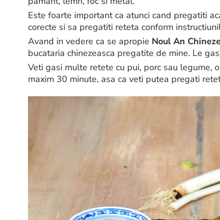
pamant, lemn, foc si metal.
Este foarte important ca atunci cand pregatiti a
corecte si sa pregatiti reteta conform instructiuni
Avand in vedere ca se apropie
Noul An Chinez
bucataria chinezeasca pregatite de mine. Le gasi
Veti gasi multe retete cu pui, porc sau legume, or
maxim 30 minute, asa ca veti putea pregati retet