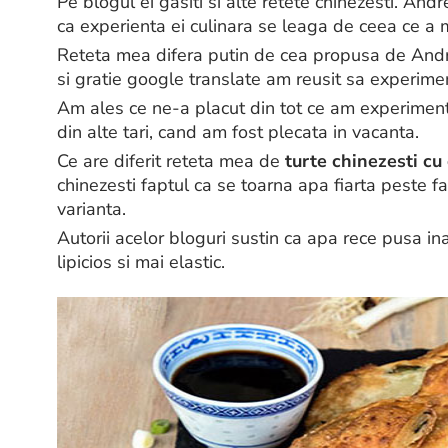
Pe blogul ei gasiti si alte retete chinezesti. An
ca experienta ei culinara se leaga de ceea ce a 
Reteta mea difera putin de cea propusa de Andre
si gratie google translate am reusit sa experime
Am ales ce ne-a placut din tot ce am experimenta
din alte tari, cand am fost plecata in vacanta.
Ce are diferit reteta mea de
turte chinezesti cu
chinezesti faptul ca se toarna apa fiarta peste f
varianta.
Autorii acelor bloguri sustin ca apa rece pusa ina
lipicios si mai elastic.