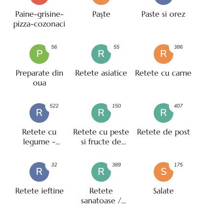
Paine-grisine-
Paşte
Paste si orez
pizza-cozonaci
56
55
386
P
R
R
Preparate din
Retete asiatice
Retete cu carne
oua
522
150
407
R
R
R
Retete cu
Retete cu peste
Retete de post
legume -
si fructe de
vegetariene
mare
32
389
175
R
R
S
Retete ieftine
Retete
Salate
sanatoase /
pentru diete