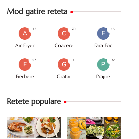
Mod gatire reteta
11
78
16
A
C
F
Air Fryer
Coacere
Fara Foc
57
1
32
F
G
P
Fierbere
Gratar
Prajire
Retete populare