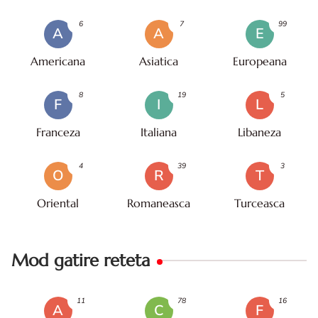
6
7
99
A
A
E
Americana
Asiatica
Europeana
8
19
5
F
I
L
Franceza
Italiana
Libaneza
4
39
3
O
R
T
Oriental
Romaneasca
Turceasca
Mod gatire reteta
11
78
16
A
C
F