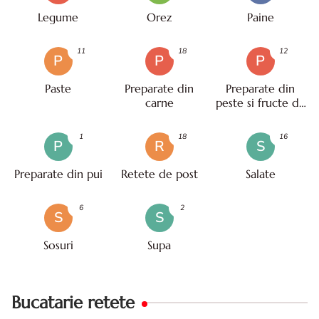
Legume
Orez
Paine
11
18
12
P
P
P
Paste
Preparate din
Preparate din
carne
peste si fructe de
mare
1
18
16
P
R
S
Preparate din pui
Retete de post
Salate
6
2
S
S
Sosuri
Supa
Bucatarie retete