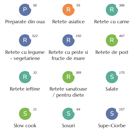
56
55
386
P
R
R
Preparate din oua
Retete asiatice
Retete cu carne
522
150
407
R
R
R
Retete cu legume
Retete cu peste si
Retete de post
- vegetariene
fructe de mare
32
389
175
R
R
S
Retete ieftine
Retete sanatoase
Salate
/ pentru diete
21
64
157
S
S
S
Slow cook
Sosuri
Supe-Ciorbe