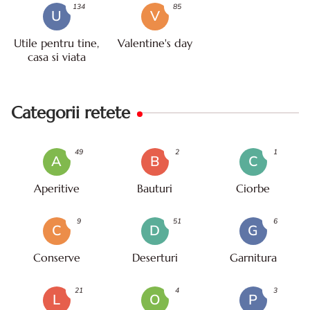
134
85
U
V
Utile pentru tine,
Valentine's day
casa si viata
Categorii retete
49
2
1
A
B
C
Aperitive
Bauturi
Ciorbe
9
51
6
C
D
G
Conserve
Deserturi
Garnitura
21
4
3
L
O
P