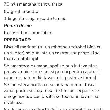
70 ml smantana pentru frisca
50 g zahar pudra
1 lingurita coaja rasa de lamaie
Pentru decor:
fructe si flori comestibile
PREPARARE:
Biscuitii macinati (cu un robot sau zdrobiti bine cu
un sucitor) se pun intr-un castron, iar peste ei se
toarna untul topit.
Se amesteca cu mana, apoi se pun in tava si se
preseaza bine (presam si peretii pentru ca atunci
cand o scoatem din tava sa isi pastreze forma).
Se amesteca ricotta cu smantana pentru frisca,
zahar pudra si coaja rasa de lamaie. Dupa ce se
omogenizeaza compozitia se toarna in tava si se
niveleaza.
Se decoreaza cu fructe (felii sau intregi) si se da la