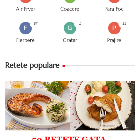
Air Fryer
Coacere
Fara Foc
57
1
32
F
G
P
Fierbere
Gratar
Prajire
Retete populare