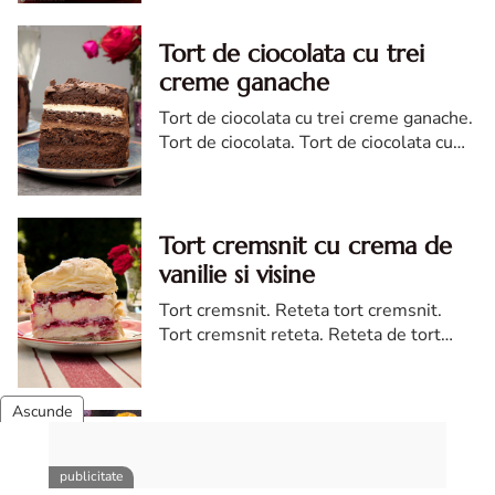
Tort de ciocolata cu trei
creme ganache
Tort de ciocolata cu trei creme ganache.
Tort de ciocolata. Tort de ciocolata cu
trei creme ganache. Reteta tort de
ciocolata. Tort de ciocolata reteta diva
Tort cremsnit cu crema de
vanilie si visine
Tort cremsnit. Reteta tort cremsnit.
Tort cremsnit reteta. Reteta de tort
cremsnit cu vanilie. Tort cremsnit sau
kremes torta
Tort de morcovi cu nuca
Tort de morcovi cu nuci. Reteta de tort