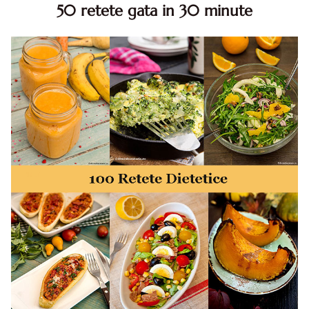
50 retete gata in 30 minute
50 retete gata in 30 minute. 50 idei retete gata in 30
minute. Retete rapide. Retete rapide de mancare. Idei
retete mancare rapid