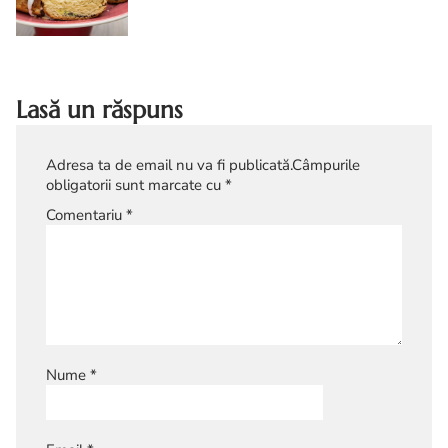
acel cozonac in forma de coronita,
extraordinar de gustos, aromat si
frumos, ce poate fi vedeta meselor ...
Lasă un răspuns
Adresa ta de email nu va fi publicată.
Câmpurile
obligatorii sunt marcate cu
*
Comentariu
*
Nume
*