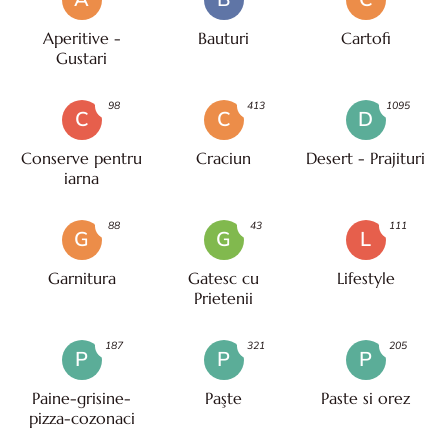
Aperitive -
Bauturi
Cartofi
Gustari
98
413
1095
C
C
D
Conserve pentru
Craciun
Desert - Prajituri
iarna
88
43
111
G
G
L
Garnitura
Gatesc cu
Lifestyle
Prietenii
187
321
205
P
P
P
Paine-grisine-
Paşte
Paste si orez
pizza-cozonaci