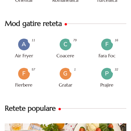
Oriental
Romaneasca
Turceasca
Mod gatire reteta
11
79
16
A
C
F
Air Fryer
Coacere
Fara Foc
57
1
32
F
G
P
Fierbere
Gratar
Prajire
Retete populare