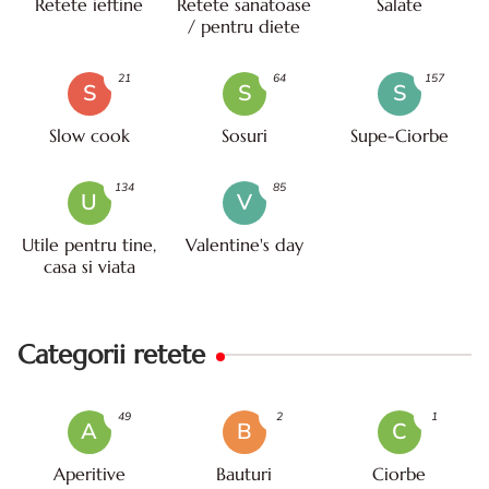
Retete ieftine
Retete sanatoase
Salate
/ pentru diete
21
64
157
S
S
S
Slow cook
Sosuri
Supe-Ciorbe
134
85
U
V
Utile pentru tine,
Valentine's day
casa si viata
Categorii retete
49
2
1
A
B
C
Aperitive
Bauturi
Ciorbe