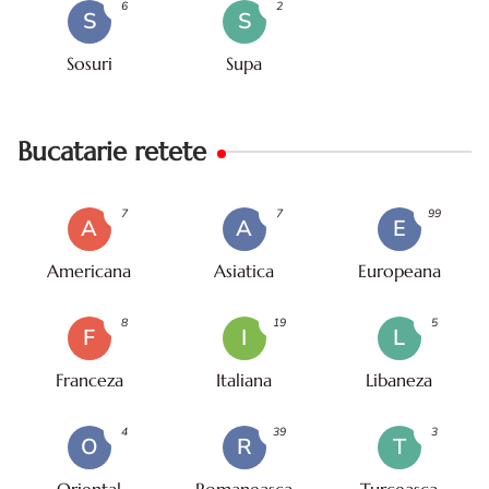
6
2
S
S
Sosuri
Supa
Bucatarie retete
7
7
99
A
A
E
Americana
Asiatica
Europeana
8
19
5
F
I
L
Franceza
Italiana
Libaneza
4
39
3
O
R
T