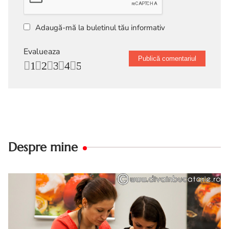
Adaugă-mă la buletinul tău informativ
Evalueaza
1
2
3
4
5
Despre mine