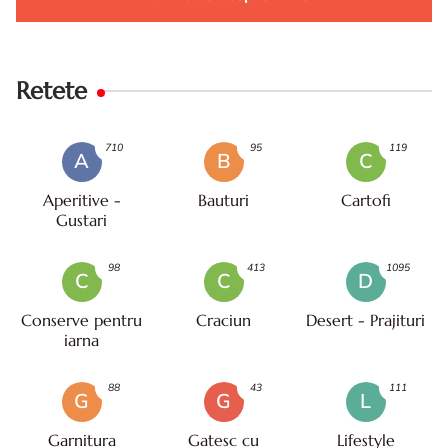
Retete
710
95
119
A
B
C
Aperitive -
Bauturi
Cartofi
Gustari
98
413
1095
C
C
D
Conserve pentru
Craciun
Desert - Prajituri
iarna
88
43
111
G
G
L
Garnitura
Gatesc cu
Lifestyle