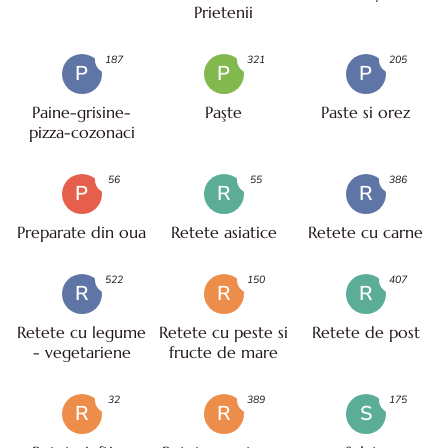
Prietenii
187
321
205
P
P
P
Paine-grisine-
Paşte
Paste si orez
pizza-cozonaci
56
55
386
P
R
R
Preparate din oua
Retete asiatice
Retete cu carne
522
150
407
R
R
R
Retete cu legume
Retete cu peste si
Retete de post
- vegetariene
fructe de mare
32
389
175
R
R
S