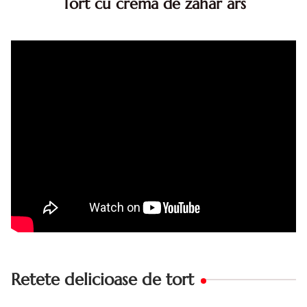
Tort cu crema de zahar ars
Tort cu crema de zahar ars, reteta veche, din caietul
bunicii. Desi este o reteta veche ramane are inca mare
succes. Acest tort cu crema de zahar ars este unul
din acele torturi...
Retete delicioase de tort