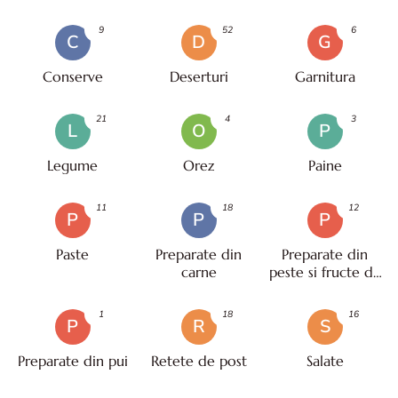
9
52
6
C
D
G
Conserve
Deserturi
Garnitura
21
4
3
L
O
P
Legume
Orez
Paine
11
18
12
P
P
P
Paste
Preparate din
Preparate din
carne
peste si fructe de
mare
1
18
16
P
R
S
Preparate din pui
Retete de post
Salate