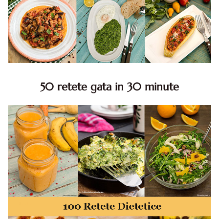
50 retete gata in 30 minute
50 retete gata in 30 minute. 50 idei retete gata in 30
minute. Retete rapide. Retete rapide de mancare. Idei
retete mancare rapid