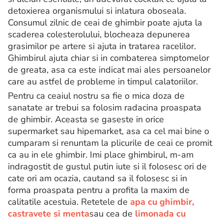
detoxierea organismului si inlatura oboseala.
Consumul zilnic de ceai de ghimbir poate ajuta la
scaderea colesterolului, blocheaza depunerea
grasimilor pe artere si ajuta in tratarea racelilor.
Ghimbirul ajuta chiar si in combaterea simptomelor
de greata, asa ca este indicat mai ales persoanelor
care au astfel de probleme in timpul calatoriilor.
Pentru ca ceaiul nostru sa fie o mica doza de
sanatate ar trebui sa folosim radacina proaspata
de ghimbir. Aceasta se gaseste in orice
supermarket sau hipemarket, asa ca cel mai bine o
cumparam si renuntam la plicurile de ceai ce promit
ca au in ele ghimbir. Imi place ghimbirul, m-am
indragostit de gustul putin iute si il folosesc ori de
cate ori am ocazia, cautand sa il folosesc si in
forma proaspata pentru a profita la maxim de
calitatile acestuia. Retetele de
apa cu ghimbir,
castravete si menta
sau cea de
limonada cu