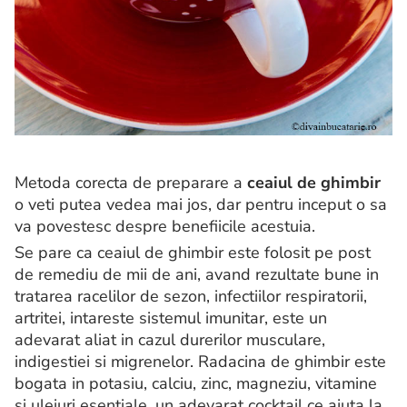
Metoda corecta de preparare a
ceaiul de ghimbir
o veti putea vedea mai jos, dar pentru inceput o sa
va povestesc despre benefiicile acestuia.
Se pare ca ceaiul de ghimbir este folosit pe post
de remediu de mii de ani, avand rezultate bune in
tratarea racelilor de sezon, infectiilor respiratorii,
artritei, intareste sistemul imunitar, este un
adevarat aliat in cazul durerilor musculare,
indigestiei si migrenelor. Radacina de ghimbir este
bogata in potasiu, calciu, zinc, magneziu, vitamine
si uleiuri esentiale, un adevarat cocktail ce ajuta la