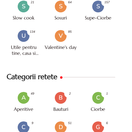
21
64
157
S
S
S
Slow cook
Sosuri
Supe-Ciorbe
134
85
U
V
Utile pentru
Valentine's day
tine, casa si
viata
Categorii retete
49
2
1
A
B
C
Aperitive
Bauturi
Ciorbe
9
51
6
C
D
G