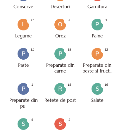
Conserve
Deserturi
Garnitura
21
4
3
L
O
P
Legume
Orez
Paine
11
18
12
P
P
P
Paste
Preparate din
Preparate din
carne
peste si fructe
de mare
1
18
16
P
R
S
Preparate din
Retete de post
Salate
pui
6
2
S
S