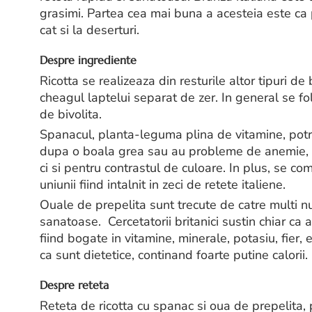
grasimi. Partea cea mai buna a acesteia este ca p
cat si la deserturi.
Despre ingrediente
Ricotta se realizeaza din resturile altor tipuri 
cheagul laptelui separat de zer. In general se fol
de bivolita.
Spanacul, planta-leguma plina de vitamine, potri
dupa o boala grea sau au probleme de anemie, ac
ci si pentru contrastul de culoare. In plus, se co
uniunii fiind intalnit in zeci de retete italiene.
Ouale de prepelita sunt trecute de catre multi nut
sanatoase. Cercetatorii britanici sustin chiar ca
fiind bogate in vitamine, minerale, potasiu, fier,
ca sunt dietetice, continand foarte putine calorii.
Despre reteta
Reteta de ricotta cu spanac si oua de prepelita, p