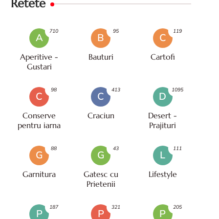
Retete
710
95
119
A
B
C
Aperitive -
Bauturi
Cartofi
Gustari
98
413
1095
C
C
D
Conserve
Craciun
Desert -
pentru iarna
Prajituri
88
43
111
G
G
L
Garnitura
Gatesc cu
Lifestyle
Prietenii
187
321
205
P
P
P