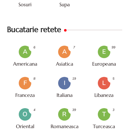
Sosuri
Supa
Bucatarie retete
6
7
99
A
A
E
Americana
Asiatica
Europeana
8
19
5
F
I
L
Franceza
Italiana
Libaneza
4
39
3
O
R
T
Oriental
Romaneasca
Turceasca