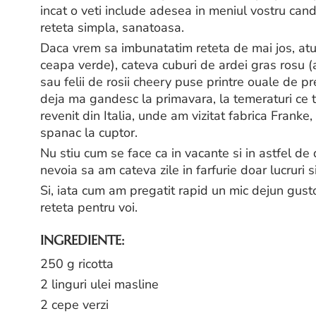
incat o veti include adesea in meniul vostru cand v
reteta simpla, sanatoasa.
Daca vrem sa imbunatatim reteta de mai jos, atu
ceapa verde), cateva cuburi de ardei gras rosu 
sau felii de rosii cheery puse printre ouale de prep
deja ma gandesc la primavara, la temeraturi ce 
revenit din Italia, unde am vizitat fabrica Franke
spanac la cuptor.
Nu stiu cum se face ca in vacante si in astfel d
nevoia sa am cateva zile in farfurie doar lucruri 
Si, iata cum am pregatit rapid un mic dejun gustos
reteta pentru voi.
INGREDIENTE
:
250 g ricotta
2 linguri ulei masline
2 cepe verzi