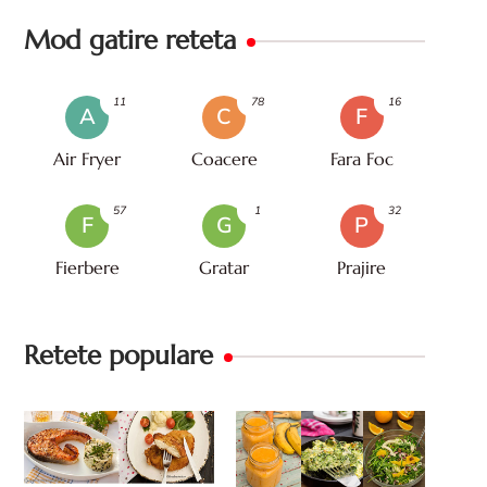
Mod gatire reteta
11
78
16
A
C
F
Air Fryer
Coacere
Fara Foc
57
1
32
F
G
P
Fierbere
Gratar
Prajire
Retete populare