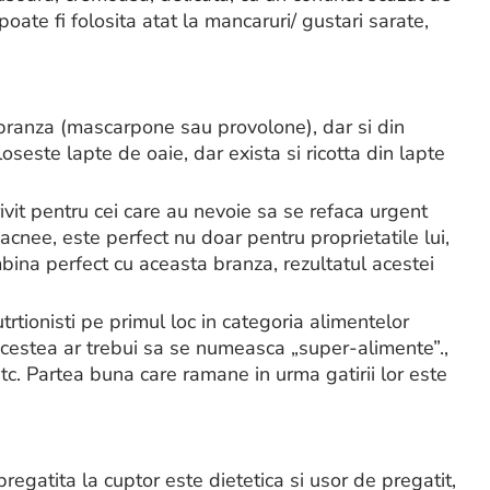
oate fi folosita atat la mancaruri/ gustari sarate,
de branza (mascarpone sau provolone), dar si din
oseste lapte de oaie, dar exista si ricotta din lapte
vit pentru cei care au nevoie sa se refaca urgent
nee, este perfect nu doar pentru proprietatile lui,
mbina perfect cu aceasta branza, rezultatul acestei
rtionisti pe primul loc in categoria alimentelor
 acestea ar trebui sa se numeasca „super-alimente”.,
 etc. Partea buna care ramane in urma gatirii lor este
regatita la cuptor este dietetica si usor de pregatit,