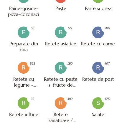
Paine-grisine-
Paşte
Paste si orez
pizza-cozonaci
56
55
386
P
R
R
Preparate din
Retete asiatice
Retete cu carne
oua
522
150
407
R
R
R
Retete cu
Retete cu peste
Retete de post
legume -
si fructe de
vegetariene
mare
32
389
175
R
R
S
Retete ieftine
Retete
Salate
sanatoase /
pentru diete