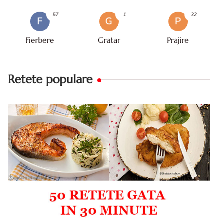
57
1
32
F
G
P
Fierbere
Gratar
Prajire
Retete populare