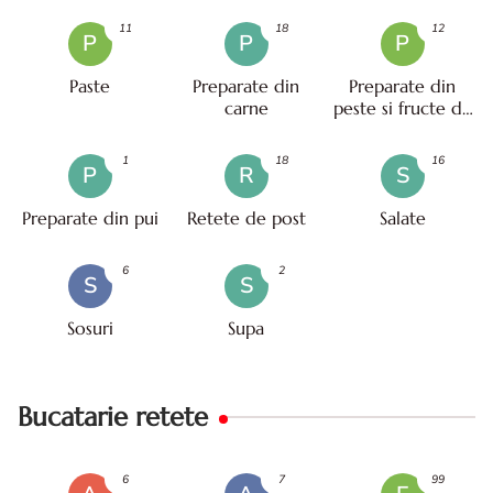
11
18
12
P
P
P
Paste
Preparate din
Preparate din
carne
peste si fructe de
mare
1
18
16
P
R
S
Preparate din pui
Retete de post
Salate
6
2
S
S
Sosuri
Supa
Bucatarie retete
6
7
99