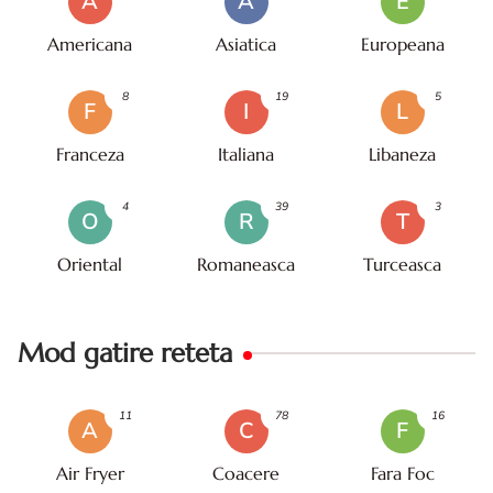
A
A
E
Americana
Asiatica
Europeana
8
19
5
F
I
L
Franceza
Italiana
Libaneza
4
39
3
O
R
T
Oriental
Romaneasca
Turceasca
Mod gatire reteta
11
78
16
A
C
F
Air Fryer
Coacere
Fara Foc