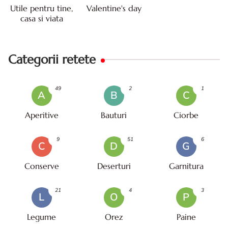
Utile pentru tine,
Valentine's day
casa si viata
Categorii retete
49
2
1
A
B
C
Aperitive
Bauturi
Ciorbe
9
51
6
C
D
G
Conserve
Deserturi
Garnitura
21
4
3
L
O
P
Legume
Orez
Paine