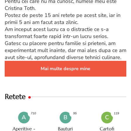
Pentru cei care nu ma cunosc, numele meu este
Cristina Toth.
Postez de peste 15 ani retete pe acest site, iar in
primii 5 ani am facut asta zilnic.
Am inceput acest lucru ca o distractie ce s-a
transformat foarte rapid intr-un lucru serios.
Gatesc cu placere pentru familie si prieteni, am
experimentat mult inainte, dar mai ales dupa ce am
avut site-ul, aprofundand diverse tehnici culinare.
Mai multe despre mine
Retete
710
95
119
A
B
C
Aperitive -
Bauturi
Cartofi