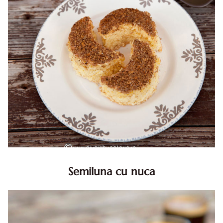
Semiluna cu nuca
Semiluna cu nuca. Prajitura semiluna cu nuca. Prajitura
Semiluna. Prajitura simpla semiluna cu nuci. Semiluna cu
nuca pufoasa