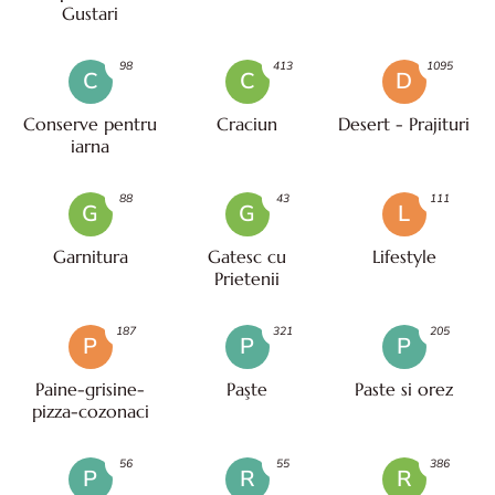
Gustari
98
413
1095
C
C
D
Conserve pentru
Craciun
Desert - Prajituri
iarna
88
43
111
G
G
L
Garnitura
Gatesc cu
Lifestyle
Prietenii
187
321
205
P
P
P
Paine-grisine-
Paşte
Paste si orez
pizza-cozonaci
56
55
386
P
R
R