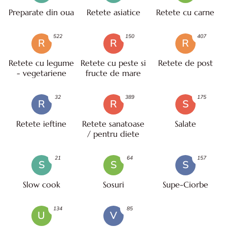
Preparate din oua
Retete asiatice
Retete cu carne
522
150
407
R
R
R
Retete cu legume
Retete cu peste si
Retete de post
- vegetariene
fructe de mare
32
389
175
R
R
S
Retete ieftine
Retete sanatoase
Salate
/ pentru diete
21
64
157
S
S
S
Slow cook
Sosuri
Supe-Ciorbe
134
85
U
V