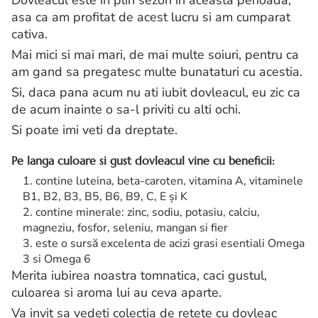
Dovleacul este in plin sezon in aceasta perioada,
asa ca am profitat de acest lucru si am cumparat
cativa.
Mai mici si mai mari, de mai multe soiuri, pentru ca
am gand sa pregatesc multe bunataturi cu acestia.
Si, daca pana acum nu ati iubit dovleacul, eu zic ca
de acum inainte o sa-l priviti cu alti ochi.
Si poate imi veti da dreptate.
Pe langa culoare si gust dovleacul vine cu beneficii:
contine luteina, beta-caroten, vitamina A, vitaminele
B1, B2, B3, B5, B6, B9, C, E și K
contine minerale: zinc, sodiu, potasiu, calciu,
magneziu, fosfor, seleniu, mangan si fier
este o sursă excelenta de acizi grasi esentiali Omega
3 si Omega 6
Merita iubirea noastra tomnatica, caci gustul,
culoarea si aroma lui au ceva aparte.
Va invit sa vedeti colectia de retete cu dovleac