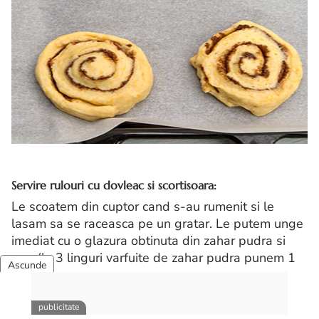
Servire rulouri cu dovleac si scortisoara:
Le scoatem din cuptor cand s-au rumenit si le
lasam sa se raceasca pe un gratar. Le putem unge
imediat cu o glazura obtinuta din zahar pudra si
apa (la 3 linguri varfuite de zahar pudra punem 1
lingura apa),.
Lle lasam simple sau le tapetam usor cu zahar
pudra. Dupa gust si pofte. 🙂