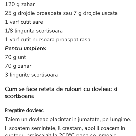
120 g zahar
25 g drojdie proaspata sau 7 g drojdie uscata
1 varf cutit sare
1/8 lingurita scortisoara
1 varf cutit nucsoara proaspat rasa
Pentru umplere:
70 g unt
70 g zahar
3 lingurite scortisoara
Cum se face reteta de rulouri cu dovleac si
scortisoara:
Pregatire dovleac
Taiem un dovleac placintar in jumatate, pe lungime.
Ii scoatem semintele, il crestam, apoi il coacem in
cuptorul preincalzit la 200°C pana se inmoaie.