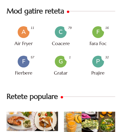
Mod gatire reteta
11
79
16
A
C
F
Air Fryer
Coacere
Fara Foc
57
1
32
F
G
P
Fierbere
Gratar
Prajire
Retete populare