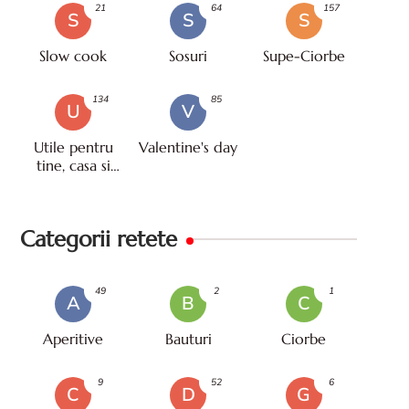
21
64
157
S
S
S
Slow cook
Sosuri
Supe-Ciorbe
134
85
U
V
Utile pentru
Valentine's day
tine, casa si
viata
Categorii retete
49
2
1
A
B
C
Aperitive
Bauturi
Ciorbe
9
52
6
C
D
G