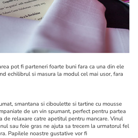
ea pot fi parteneri foarte buni fara ca una din ele
and echilibrul si masura la modul cel mai usor, fara
fumat, smantana si ciboulette si tartine cu mousse
companiate de un vin spumant, perfect pentru partea
ea de relaxare catre apetitul pentru mancare. Vinul
ul sau foie gras ne ajuta sa trecem la urmatorul fel
a. Papilele noastre gustative vor fi