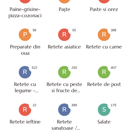
Paine-grisine-
Paşte
Paste si orez
pizza-cozonaci
56
55
386
P
R
R
Preparate din
Retete asiatice
Retete cu carne
oua
522
150
407
R
R
R
Retete cu
Retete cu peste
Retete de post
legume -
si fructe de
vegetariene
mare
32
389
175
R
R
S
Retete ieftine
Retete
Salate
sanatoase /
pentru diete