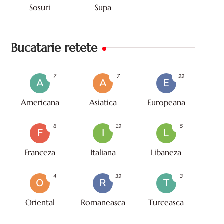
Sosuri
Supa
Bucatarie retete
7
7
99
A
A
E
Americana
Asiatica
Europeana
8
19
5
F
I
L
Franceza
Italiana
Libaneza
4
39
3
O
R
T
Oriental
Romaneasca
Turceasca