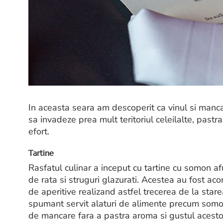
In aceasta seara am descoperit ca vinul si mancar
sa invadeze prea mult teritoriul celeilalte, pastr
efort.
Tartine
Rasfatul culinar a inceput cu tartine cu somon a
de rata si struguri glazurati. Acestea au fost a
de aperitive realizand astfel trecerea de la star
spumant servit alaturi de alimente precum somon
de mancare fara a pastra aroma si gustul acestor