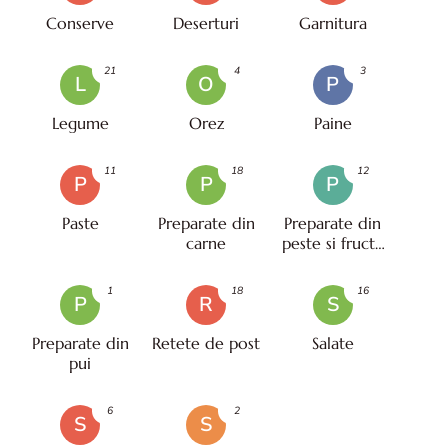
Conserve
Deserturi
Garnitura
21
4
3
L
O
P
Legume
Orez
Paine
11
18
12
P
P
P
Paste
Preparate din
Preparate din
carne
peste si fructe
de mare
1
18
16
P
R
S
Preparate din
Retete de post
Salate
pui
6
2
S
S