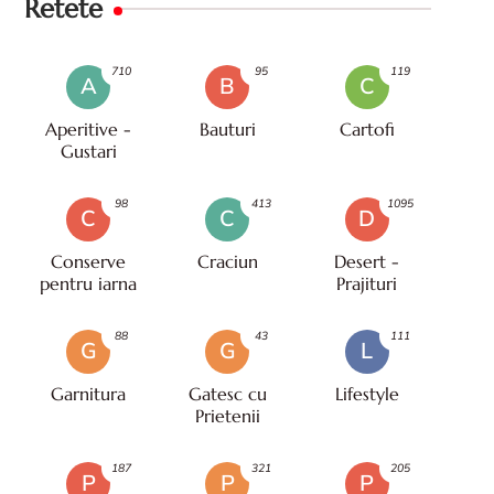
Retete
710
95
119
A
B
C
Aperitive -
Bauturi
Cartofi
Gustari
98
413
1095
C
C
D
Conserve
Craciun
Desert -
pentru iarna
Prajituri
88
43
111
G
G
L
Garnitura
Gatesc cu
Lifestyle
Prietenii
187
321
205
P
P
P