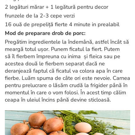
2 legături mărar + 1 legătură pentru decor
frunzele de la 2-3 cepe verzi
16 ouă de prepeliță fierte 4 minute in prealabil
Mod de preparare drob de porc:
Pregătim ingredientele la îndemână, astfel încât să
meargă totul ușor. Punem ficatul la fiert. Putem
să îl fierbem împreuna cu inima și fleica sau pe
acestea două le fierbem separat dacă ne
deranjează faptul că ficatul va colora apa în care
fierbe. Luăm spuma de câte ori este nevoie. Carnea
pentru prelucrare o lăsăm crudă la frigider până în
momentul în care o vom folosi. În acest timp călim
ceapa în uleiul încins până devine sticloasă.