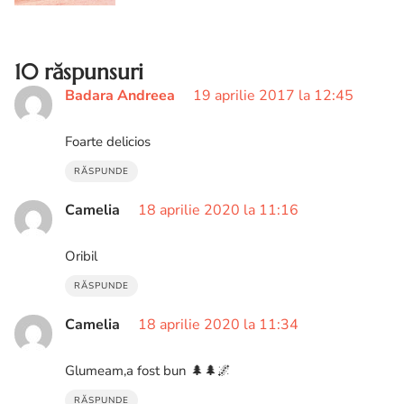
ouălor de Paște cu vopseaua Carmin.
cum vopsesti oua
10 răspunsuri
Badara Andreea
19 aprilie 2017 la 12:45
Foarte delicios
RĂSPUNDE
Camelia
18 aprilie 2020 la 11:16
Oribil
RĂSPUNDE
Camelia
18 aprilie 2020 la 11:34
Glumeam,a fost bun 🌲🌲🌌
RĂSPUNDE