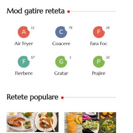
Mod gatire reteta
11
79
16
A
C
F
Air Fryer
Coacere
Fara Foc
57
1
32
F
G
P
Fierbere
Gratar
Prajire
Retete populare