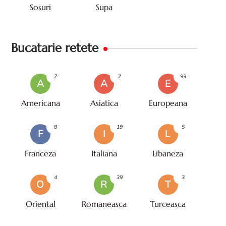
Sosuri
Supa
Bucatarie retete
7
7
99
A
A
E
Americana
Asiatica
Europeana
8
19
5
F
I
L
Franceza
Italiana
Libaneza
4
39
3
O
R
T
Oriental
Romaneasca
Turceasca