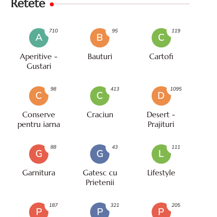
Retete
710
95
119
A
B
C
Aperitive -
Bauturi
Cartofi
Gustari
98
413
1095
C
C
D
Conserve
Craciun
Desert -
pentru iarna
Prajituri
88
43
111
G
G
L
Garnitura
Gatesc cu
Lifestyle
Prietenii
187
321
205
P
P
P