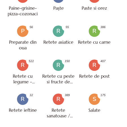
Paine-grisine-
Paşte
Paste si orez
pizza-cozonaci
56
55
386
P
R
R
Preparate din
Retete asiatice
Retete cu carne
oua
522
150
407
R
R
R
Retete cu
Retete cu peste
Retete de post
legume -
si fructe de
vegetariene
mare
32
389
175
R
R
S
Retete ieftine
Retete
Salate
sanatoase /
pentru diete