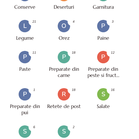
Conserve
Deserturi
Garnitura
21
4
3
L
O
P
Legume
Orez
Paine
11
18
12
P
P
P
Paste
Preparate din
Preparate din
carne
peste si fructe
de mare
1
18
16
P
R
S
Preparate din
Retete de post
Salate
pui
6
2
S
S