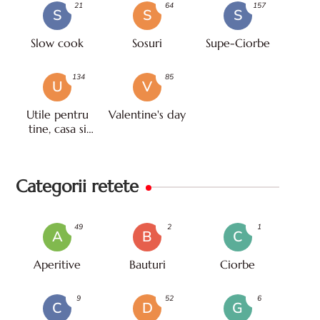
21
64
157
S
S
S
Slow cook
Sosuri
Supe-Ciorbe
134
85
U
V
Utile pentru
Valentine's day
tine, casa si
viata
Categorii retete
49
2
1
A
B
C
Aperitive
Bauturi
Ciorbe
9
52
6
C
D
G