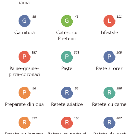
iarna
88
43
111
G
G
L
Garnitura
Gatesc cu
Lifestyle
Prietenii
187
321
205
P
P
P
Paine-grisine-
Paşte
Paste si orez
pizza-cozonaci
56
55
386
P
R
R
Preparate din oua
Retete asiatice
Retete cu carne
522
150
407
R
R
R
Retete cu legume
Retete cu peste si
Retete de post