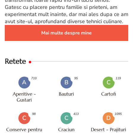
Gatesc cu placere pentru familie si prieteni, am
experimentat mult inainte, dar mai ales dupa ce am
avut site-ul, aprofundand diverse tehnici culinare.
Mai multe despre mine
Retete
710
95
119
A
B
C
Aperitive -
Bauturi
Cartofi
Gustari
98
413
1095
C
C
D
Conserve pentru
Craciun
Desert - Prajituri