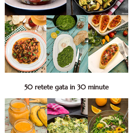
50 retete gata in 30 minute
50 retete gata in 30 minute. 50 idei retete gata in 30
minute. Retete rapide. Retete rapide de mancare. Idei
retete mancare rapid