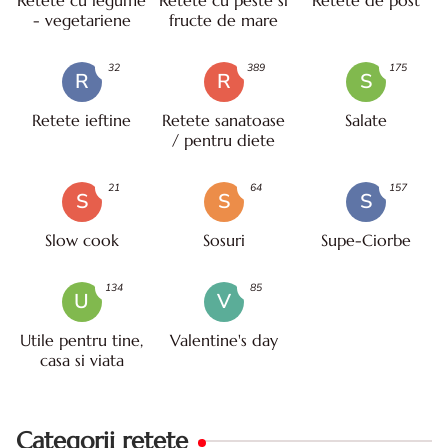
- vegetariene
fructe de mare
32
389
175
R
R
S
Retete ieftine
Retete sanatoase
Salate
/ pentru diete
21
64
157
S
S
S
Slow cook
Sosuri
Supe-Ciorbe
134
85
U
V
Utile pentru tine,
Valentine's day
casa si viata
Categorii retete