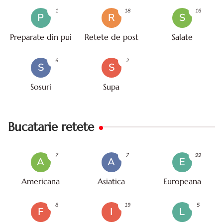
1
18
16
P
R
S
Preparate din pui
Retete de post
Salate
6
2
S
S
Sosuri
Supa
Bucatarie retete
7
7
99
A
A
E
Americana
Asiatica
Europeana
8
19
5
F
I
L