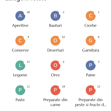
49
2
1
A
B
C
Aperitive
Bauturi
Ciorbe
9
52
6
C
D
G
Conserve
Deserturi
Garnitura
21
4
3
L
O
P
Legume
Orez
Paine
11
18
12
P
P
P
Paste
Preparate din
Preparate din
carne
peste si fructe de
mare