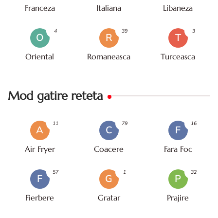
Franceza
Italiana
Libaneza
4
39
3
O
R
T
Oriental
Romaneasca
Turceasca
Mod gatire reteta
11
79
16
A
C
F
Air Fryer
Coacere
Fara Foc
57
1
32
F
G
P
Fierbere
Gratar
Prajire