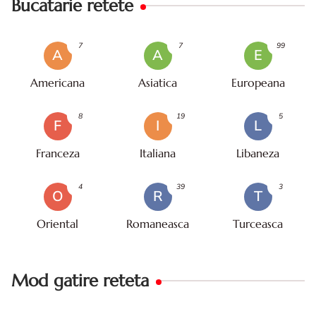
Bucatarie retete
7
7
99
A
A
E
Americana
Asiatica
Europeana
8
19
5
F
I
L
Franceza
Italiana
Libaneza
4
39
3
O
R
T
Oriental
Romaneasca
Turceasca
Mod gatire reteta