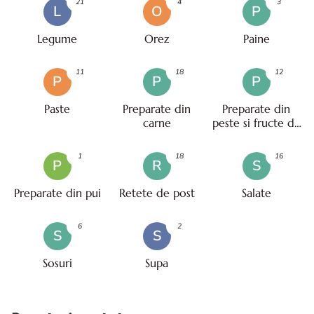
21
4
3
L
O
P
Legume
Orez
Paine
11
18
12
P
P
P
Paste
Preparate din
Preparate din
carne
peste si fructe de
mare
1
18
16
P
R
S
Preparate din pui
Retete de post
Salate
6
2
S
S
Sosuri
Supa