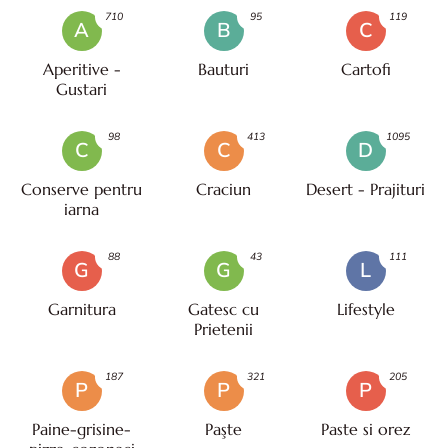
710
95
119
A
B
C
Aperitive -
Bauturi
Cartofi
Gustari
98
413
1095
C
C
D
Conserve pentru
Craciun
Desert - Prajituri
iarna
88
43
111
G
G
L
Garnitura
Gatesc cu
Lifestyle
Prietenii
187
321
205
P
P
P
Paine-grisine-
Paşte
Paste si orez