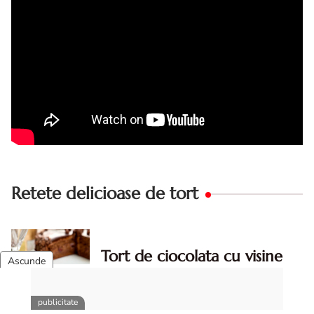
Retete delicioase de tort
Tort de ciocolata cu visine
Tort de ciocolata cu visine — un desert
elegant, dulce-acrisor, cu blat pufos de
cacao si crema de ciocolata