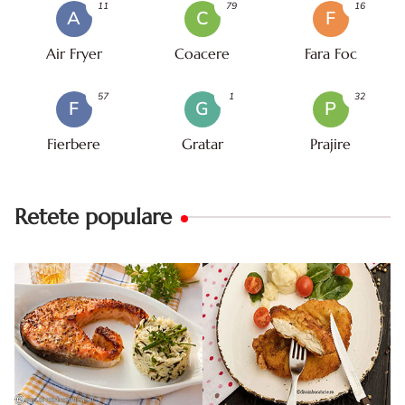
11
79
16
A
C
F
Air Fryer
Coacere
Fara Foc
57
1
32
F
G
P
Fierbere
Gratar
Prajire
Retete populare