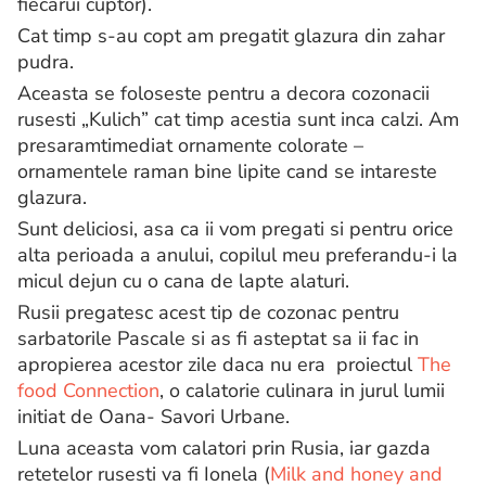
fiecarui cuptor).
Cat timp s-au copt am pregatit glazura din zahar
pudra.
Aceasta se foloseste pentru a decora cozonacii
rusesti „Kulich” cat timp acestia sunt inca calzi. Am
presaramtimediat ornamente colorate –
ornamentele raman bine lipite cand se intareste
glazura.
Sunt deliciosi, asa ca ii vom pregati si pentru orice
alta perioada a anului, copilul meu preferandu-i la
micul dejun cu o cana de lapte alaturi.
Rusii pregatesc acest tip de cozonac pentru
sarbatorile Pascale si as fi asteptat sa ii fac in
apropierea acestor zile daca nu era proiectul
The
food Connection
, o calatorie culinara in jurul lumii
initiat de Oana- Savori Urbane.
Luna aceasta vom calatori prin Rusia, iar gazda
retetelor rusesti va fi Ionela (
Milk and honey and