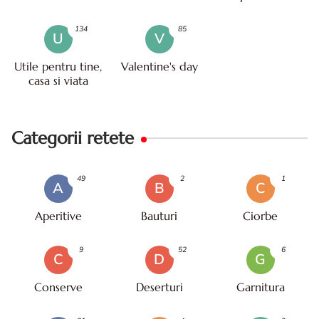
134
85
U
V
Utile pentru tine,
Valentine's day
casa si viata
Categorii retete
49
2
1
A
B
C
Aperitive
Bauturi
Ciorbe
9
52
6
C
D
G
Conserve
Deserturi
Garnitura