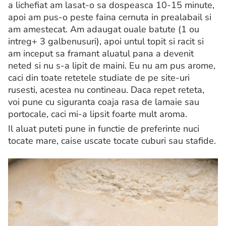
a lichefiat am lasat-o sa dospeasca 10-15 minute,
apoi am pus-o peste faina cernuta in prealabail si
am amestecat. Am adaugat ouale batute (1 ou
intreg+ 3 galbenusuri), apoi untul topit si racit si
am inceput sa framant aluatul pana a devenit
neted si nu s-a lipit de maini. Eu nu am pus arome,
caci din toate retetele studiate de pe site-uri
rusesti, acestea nu contineau. Daca repet reteta,
voi pune cu siguranta coaja rasa de lamaie sau
portocale, caci mi-a lipsit foarte mult aroma.
Il aluat puteti pune in functie de preferinte nuci
tocate mare, caise uscate tocate cuburi sau stafide.