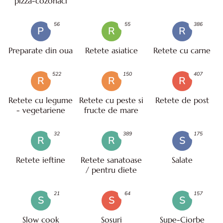
pizza-cozonaci
56
55
386
P
R
R
Preparate din oua
Retete asiatice
Retete cu carne
522
150
407
R
R
R
Retete cu legume
Retete cu peste si
Retete de post
- vegetariene
fructe de mare
32
389
175
R
R
S
Retete ieftine
Retete sanatoase
Salate
/ pentru diete
21
64
157
S
S
S
Slow cook
Sosuri
Supe-Ciorbe