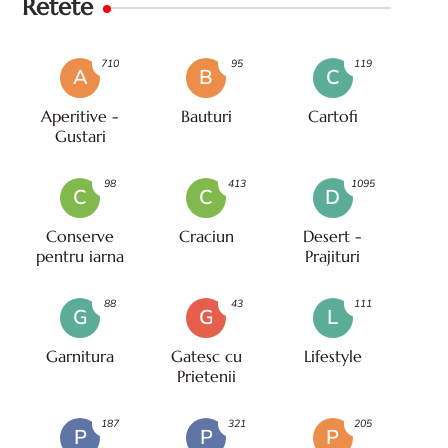
Retete
710
95
119
A
B
C
Aperitive -
Bauturi
Cartofi
Gustari
98
413
1095
C
C
D
Conserve
Craciun
Desert -
pentru iarna
Prajituri
88
43
111
G
G
L
Garnitura
Gatesc cu
Lifestyle
Prietenii
187
321
205
P
P
P