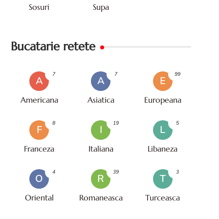
Sosuri
Supa
Bucatarie retete
7
7
99
A
A
E
Americana
Asiatica
Europeana
8
19
5
F
I
L
Franceza
Italiana
Libaneza
4
39
3
O
R
T
Oriental
Romaneasca
Turceasca