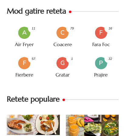
Mod gatire reteta
11
79
16
A
C
F
Air Fryer
Coacere
Fara Foc
57
1
32
F
G
P
Fierbere
Gratar
Prajire
Retete populare