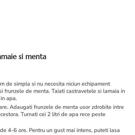
amaie si menta
em de simpla si nu necesita niciun echipament
si frunzele de menta. Taiati castravetele si lamaia in
 in apa.
oare. Adaugati frunzele de menta usor zdrobite intre
estora. Turnati cei 2 litri de apa rece peste
p de 4-6 ore. Pentru un gust mai intens, puteti lasa