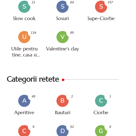
21
64
157
S
S
S
Slow cook
Sosuri
Supe-Ciorbe
134
85
U
V
Utile pentru
Valentine's day
tine, casa si
viata
Categorii retete
49
2
1
A
B
C
Aperitive
Bauturi
Ciorbe
9
52
6
C
D
G