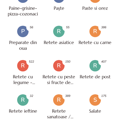
Paine-grisine-
Paşte
Paste si orez
pizza-cozonaci
56
55
386
P
R
R
Preparate din
Retete asiatice
Retete cu carne
oua
522
150
407
R
R
R
Retete cu
Retete cu peste
Retete de post
legume -
si fructe de
vegetariene
mare
32
389
175
R
R
S
Retete ieftine
Retete
Salate
sanatoase /
pentru diete