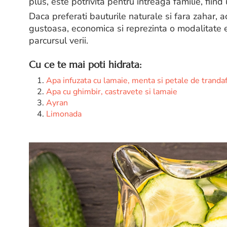
plus, este potrivita pentru intreaga familie, fiind
Daca preferati bauturile naturale si fara zahar, a
gustoasa, economica si reprezinta o modalitate 
parcursul verii.
Cu ce te mai poti hidrata:
Apa infuzata cu lamaie, menta si petale de trandafi
Apa cu ghimbir, castravete si lamaie
Ayran
Limonada