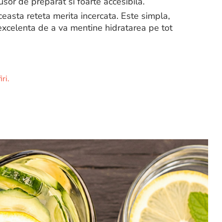
 usor de preparat si foarte accesibila.
ceasta reteta merita incercata. Este simpla,
excelenta de a va mentine hidratarea pe tot
ri.