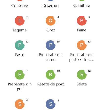
Conserve
Deserturi
Garnitura
21
4
3
L
O
P
Legume
Orez
Paine
11
18
12
P
P
P
Paste
Preparate din
Preparate din
carne
peste si fructe
de mare
1
18
16
P
R
S
Preparate din
Retete de post
Salate
pui
6
2
S
S