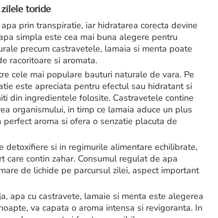
zilele toride
pa prin transpiratie, iar hidratarea corecta devine
i apa simpla este cea mai buna alegere pentru
urale precum castravetele, lamaia si menta poate
e racoritoare si aromata.
re cele mai populare bauturi naturale de vara. Pe
tie este apreciata pentru efectul sau hidratant si
ti din ingredientele folosite. Castravetele contine
area organismului, in timp ce lamaia aduce un plus
perfect aroma si ofera o senzatie placuta de
detoxifiere si in regimurile alimentare echilibrate,
ert care contin zahar. Consumul regulat de apa
mare de lichide pe parcursul zilei, aspect important
aja, apa cu castravete, lamaie si menta este alegerea
 noapte, va capata o aroma intensa si revigoranta. In