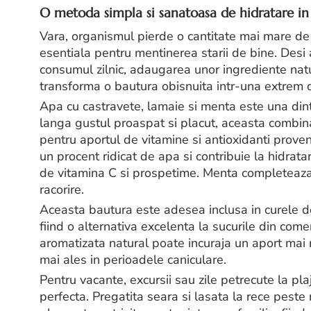
O metoda simpla si sanatoasa de hidratare in 
Vara, organismul pierde o cantitate mai mare de a
esentiala pentru mentinerea starii de bine. Des
consumul zilnic, adaugarea unor ingrediente nat
transforma o bautura obisnuita intr-una extrem d
Apa cu castravete, lamaie si menta este una dint
langa gustul proaspat si placut, aceasta combina
pentru aportul de vitamine si antioxidanti proveni
un procent ridicat de apa si contribuie la hidrat
de vitamina C si prospetime. Menta completeaza 
racorire.
Aceasta bautura este adesea inclusa in curele de 
fiind o alternativa excelenta la sucurile din com
aromatizata natural poate incuraja un aport mai 
mai ales in perioadele caniculare.
Pentru vacante, excursii sau zile petrecute la pl
perfecta. Pregatita seara si lasata la rece peste