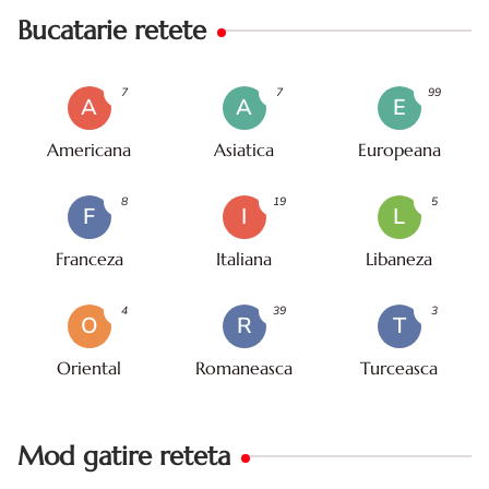
Bucatarie retete
7
7
99
A
A
E
Americana
Asiatica
Europeana
8
19
5
F
I
L
Franceza
Italiana
Libaneza
4
39
3
O
R
T
Oriental
Romaneasca
Turceasca
Mod gatire reteta