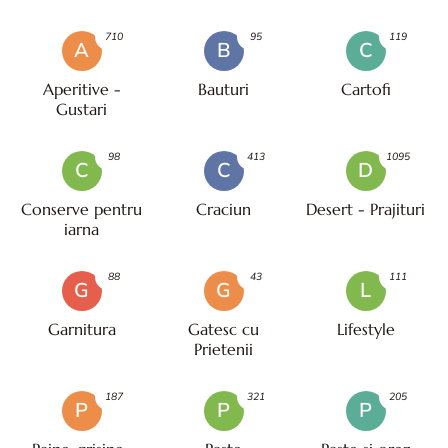
710
95
119
A
B
C
Aperitive -
Bauturi
Cartofi
Gustari
98
413
1095
C
C
D
Conserve pentru
Craciun
Desert - Prajituri
iarna
88
43
111
G
G
L
Garnitura
Gatesc cu
Lifestyle
Prietenii
187
321
205
P
P
P