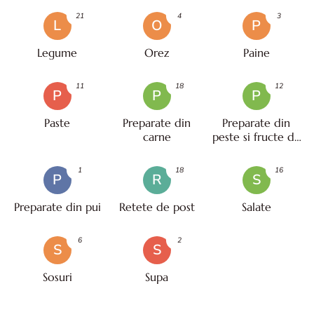
21
4
3
L
O
P
Legume
Orez
Paine
11
18
12
P
P
P
Paste
Preparate din
Preparate din
carne
peste si fructe de
mare
1
18
16
P
R
S
Preparate din pui
Retete de post
Salate
6
2
S
S
Sosuri
Supa