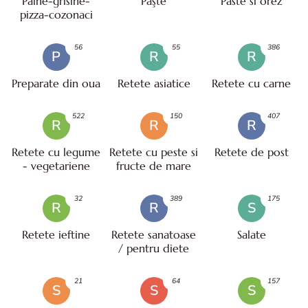
Paine-grisine-
Paşte
Paste si orez
pizza-cozonaci
56
55
386
P
R
R
Preparate din oua
Retete asiatice
Retete cu carne
522
150
407
R
R
R
Retete cu legume
Retete cu peste si
Retete de post
- vegetariene
fructe de mare
32
389
175
R
R
S
Retete ieftine
Retete sanatoase
Salate
/ pentru diete
21
64
157
S
S
S