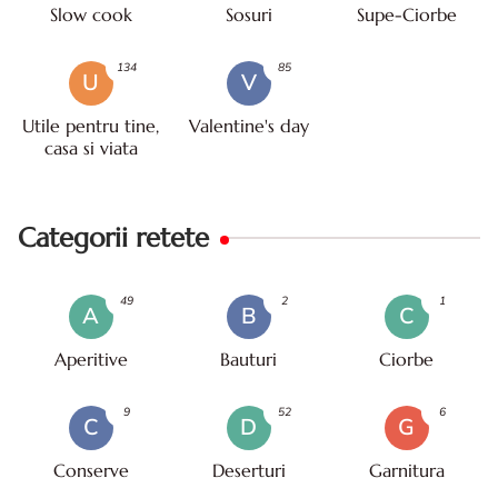
Slow cook
Sosuri
Supe-Ciorbe
134
85
U
V
Utile pentru tine,
Valentine's day
casa si viata
Categorii retete
49
2
1
A
B
C
Aperitive
Bauturi
Ciorbe
9
52
6
C
D
G
Conserve
Deserturi
Garnitura