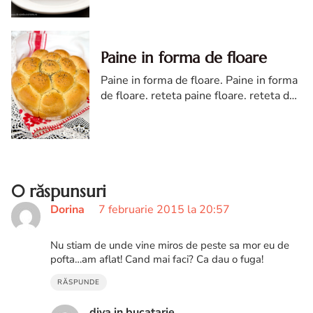
frumoasa si un gust extrem de delicios.
Paine in forma de floare
Paine in forma de floare. Paine in forma
de floare. reteta paine floare. reteta de
Paine in forma de floare. Paine in forma
de floare diva in bucatarie. paine
0 răspunsuri
Dorina
7 februarie 2015 la 20:57
Nu stiam de unde vine miros de peste sa mor eu de
pofta…am aflat! Cand mai faci? Ca dau o fuga!
RĂSPUNDE
diva in bucatarie