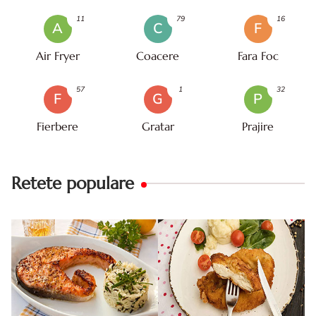
11
79
16
A
C
F
Air Fryer
Coacere
Fara Foc
57
1
32
F
G
P
Fierbere
Gratar
Prajire
Retete populare