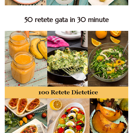
50 retete gata in 30 minute
50 retete gata in 30 minute. 50 idei retete gata in 30
minute. Retete rapide. Retete rapide de mancare. Idei
retete mancare rapid