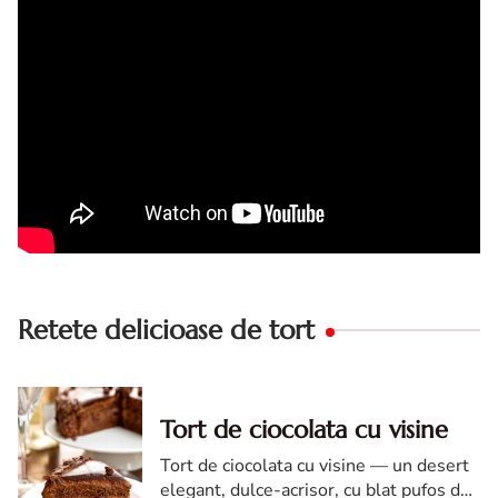
Retete delicioase de tort
Tort de ciocolata cu visine
Tort de ciocolata cu visine — un desert
elegant, dulce-acrisor, cu blat pufos de