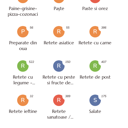
Paine-grisine-
Paşte
Paste si orez
pizza-cozonaci
56
55
386
P
R
R
Preparate din
Retete asiatice
Retete cu carne
oua
522
150
407
R
R
R
Retete cu
Retete cu peste
Retete de post
legume -
si fructe de
vegetariene
mare
32
389
175
R
R
S
Retete ieftine
Retete
Salate
sanatoase /
pentru diete