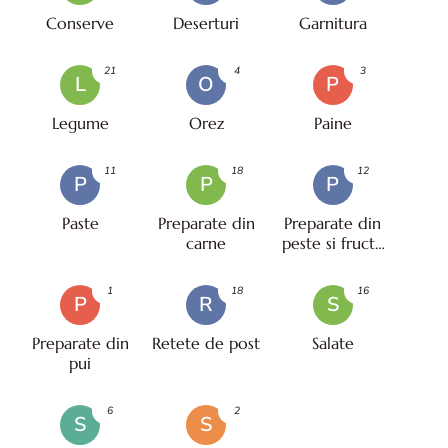
Conserve
Deserturi
Garnitura
21
4
3
L
O
P
Legume
Orez
Paine
11
18
12
P
P
P
Paste
Preparate din
Preparate din
carne
peste si fructe
de mare
1
18
16
P
R
S
Preparate din
Retete de post
Salate
pui
6
2
S
S