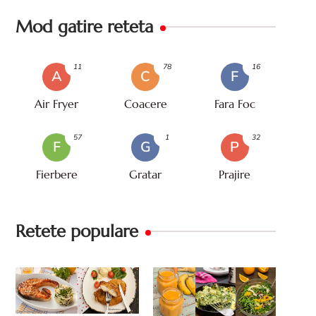
Mod gatire reteta
11
78
16
A
C
F
Air Fryer
Coacere
Fara Foc
57
1
32
F
G
P
Fierbere
Gratar
Prajire
Retete populare