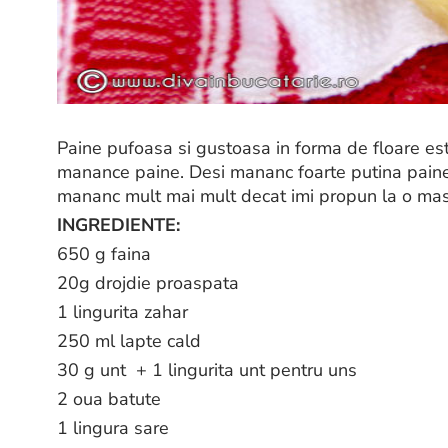
Paine pufoasa si gustoasa in forma de floare est
manance paine. Desi mananc foarte putina paine i
mananc mult mai mult decat imi propun la o masa.
INGREDIENTE:
650 g faina
20g drojdie proaspata
1 lingurita zahar
250 ml lapte cald
30 g unt + 1 lingurita unt pentru uns
2 oua batute
1 lingura sare