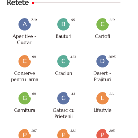
Retete
710
95
119
A
B
C
Aperitive -
Bauturi
Cartofi
Gustari
98
413
1095
C
C
D
Conserve
Craciun
Desert -
pentru iarna
Prajituri
88
43
111
G
G
L
Garnitura
Gatesc cu
Lifestyle
Prietenii
187
321
205
P
P
P