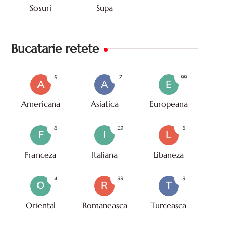
Sosuri
Supa
Bucatarie retete
6
7
99
A
A
E
Americana
Asiatica
Europeana
8
19
5
F
I
L
Franceza
Italiana
Libaneza
4
39
3
O
R
T
Oriental
Romaneasca
Turceasca