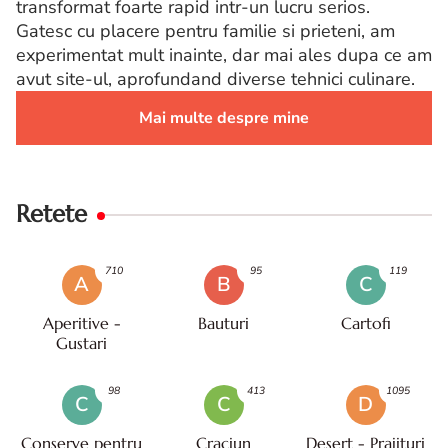
transformat foarte rapid intr-un lucru serios.
Gatesc cu placere pentru familie si prieteni, am
experimentat mult inainte, dar mai ales dupa ce am
avut site-ul, aprofundand diverse tehnici culinare.
Mai multe despre mine
Retete
710
95
119
A
B
C
Aperitive -
Bauturi
Cartofi
Gustari
98
413
1095
C
C
D
Conserve pentru
Craciun
Desert - Prajituri