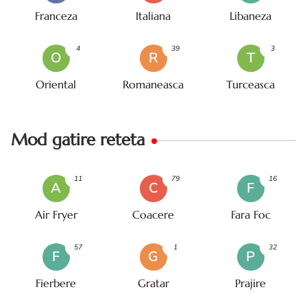
Franceza
Italiana
Libaneza
4
39
3
O
R
T
Oriental
Romaneasca
Turceasca
Mod gatire reteta
11
79
16
A
C
F
Air Fryer
Coacere
Fara Foc
57
1
32
F
G
P
Fierbere
Gratar
Prajire