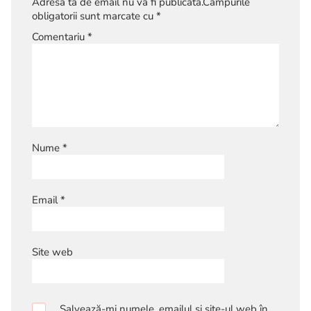
Adresa ta de email nu va fi publicată.
Câmpurile
obligatorii sunt marcate cu
*
Comentariu
*
Nume
*
Email
*
Site web
Salvează-mi numele, emailul și site-ul web în