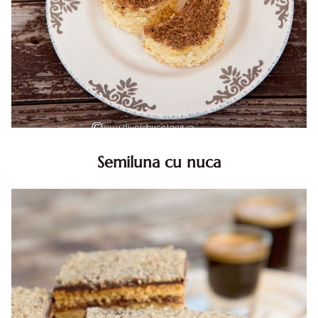
Semiluna cu nuca
Semiluna cu nuca. Prajitura semiluna cu nuca. Prajitura
Semiluna. Prajitura simpla semiluna cu nuci. Semiluna cu
nuca pufoasa