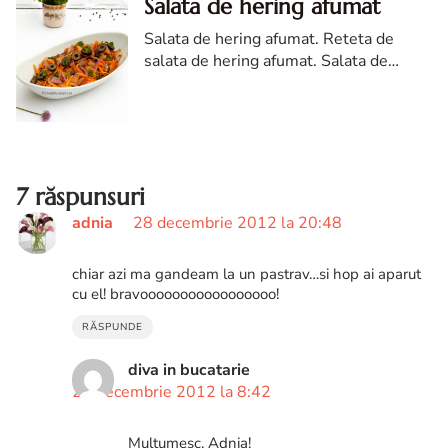
Salata de hering afumat
Salata de hering afumat. Reteta de
salata de hering afumat. Salata de
peste afumat. Cum faci salata de hering
afumat
7 răspunsuri
adnia
28 decembrie 2012 la 20:48
chiar azi ma gandeam la un pastrav…si hop ai aparut
cu el! bravooooooooooooooooo!
RĂSPUNDE
diva in bucatarie
29 decembrie 2012 la 8:42
Multumesc, Adnia!