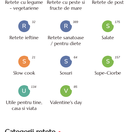
Retete cu legume
Retete cu peste si
Retete de post
- vegetariene
fructe de mare
32
389
175
R
R
S
Retete ieftine
Retete sanatoase
Salate
/ pentru diete
21
64
157
S
S
S
Slow cook
Sosuri
Supe-Ciorbe
134
85
U
V
Utile pentru tine,
Valentine's day
casa si viata