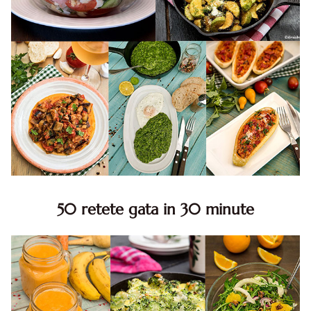
50 retete gata in 30 minute
50 retete gata in 30 minute. 50 idei retete gata in 30
minute. Retete rapide. Retete rapide de mancare. Idei
retete mancare rapid