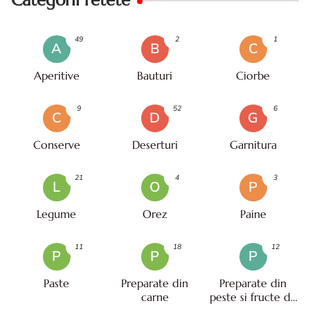
Categorii retete
49
2
1
A
B
C
Aperitive
Bauturi
Ciorbe
9
52
6
C
D
G
Conserve
Deserturi
Garnitura
21
4
3
L
O
P
Legume
Orez
Paine
11
18
12
P
P
P
Paste
Preparate din
Preparate din
carne
peste si fructe de