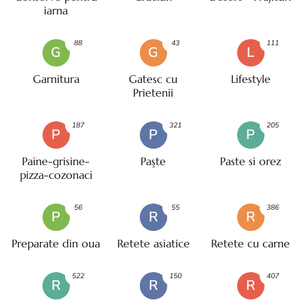
iarna
88
43
111
G
G
L
Garnitura
Gatesc cu
Lifestyle
Prietenii
187
321
205
P
P
P
Paine-grisine-
Paşte
Paste si orez
pizza-cozonaci
56
55
386
P
R
R
Preparate din oua
Retete asiatice
Retete cu carne
522
150
407
R
R
R