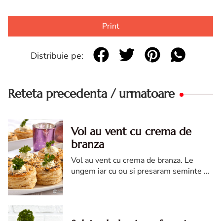
Print
Distribuie pe:
Reteta precedenta / urmatoare
Vol au vent cu crema de
branza
Vol au vent cu crema de branza. Le
ungem iar cu ou si presaram seminte de
susan si de mac. Le coacem in cuptorul
preincalzit la 180°C timp de 15-20
minute, pana devin aurii.