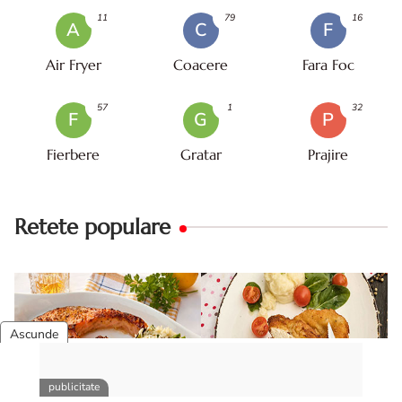
11
79
16
A
C
F
Air Fryer
Coacere
Fara Foc
57
1
32
F
G
P
Fierbere
Gratar
Prajire
Retete populare