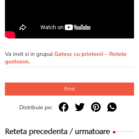
Va invit si in grupul
Gatesc cu prietenii – Retete
gustoase
.
Print
Distribuie pe:
Reteta precedenta / urmatoare