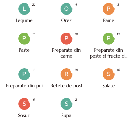
21
4
3
L
O
P
Legume
Orez
Paine
11
18
12
P
P
P
Paste
Preparate din
Preparate din
carne
peste si fructe de
mare
1
18
16
P
R
S
Preparate din pui
Retete de post
Salate
6
2
S
S
Sosuri
Supa