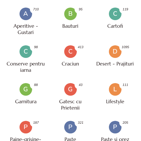
710
95
119
A
B
C
Aperitive -
Bauturi
Cartofi
Gustari
98
413
1095
C
C
D
Conserve pentru
Craciun
Desert - Prajituri
iarna
88
43
111
G
G
L
Garnitura
Gatesc cu
Lifestyle
Prietenii
187
321
205
P
P
P
Paine-grisine-
Paşte
Paste si orez