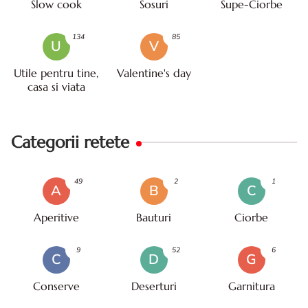
Slow cook
Sosuri
Supe-Ciorbe
134
85
U
V
Utile pentru tine,
Valentine's day
casa si viata
Categorii retete
49
2
1
A
B
C
Aperitive
Bauturi
Ciorbe
9
52
6
C
D
G
Conserve
Deserturi
Garnitura