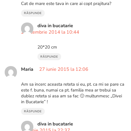
Cat de mare este tava in care ai copt prajitura?
RĂSPUNDE
diva in bucatarie
2 decembrie 2014 la 10:44
20*20 cm
RĂSPUNDE
Maria
27 iunie 2015 la 12:06
Am sa incerc aceasta reteta si eu, pt. ca mi se pare ca
este f. buna, numai ca pt. familia mea ar trebui sa
dublez reteta si asa am sa fac 🙂 multunmesc „Divei
in Bucatarie” !
RĂSPUNDE
diva in bucatarie
28 iunie 2015 la 22:37