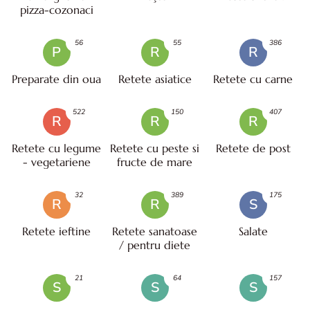
pizza-cozonaci
56
55
386
P
R
R
Preparate din oua
Retete asiatice
Retete cu carne
522
150
407
R
R
R
Retete cu legume
Retete cu peste si
Retete de post
- vegetariene
fructe de mare
32
389
175
R
R
S
Retete ieftine
Retete sanatoase
Salate
/ pentru diete
21
64
157
S
S
S