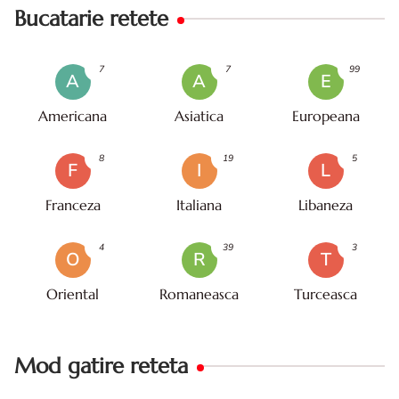
Bucatarie retete
7
7
99
A
A
E
Americana
Asiatica
Europeana
8
19
5
F
I
L
Franceza
Italiana
Libaneza
4
39
3
O
R
T
Oriental
Romaneasca
Turceasca
Mod gatire reteta