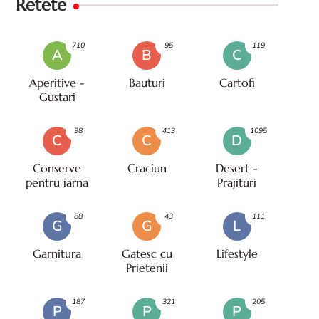
Retete
710
95
119
A
B
C
Aperitive -
Bauturi
Cartofi
Gustari
98
413
1095
C
C
D
Conserve
Craciun
Desert -
pentru iarna
Prajituri
88
43
111
G
G
L
Garnitura
Gatesc cu
Lifestyle
Prietenii
187
321
205
P
P
P