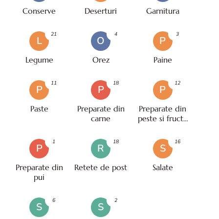
Conserve
Deserturi
Garnitura
21
4
3
L
O
P
Legume
Orez
Paine
11
18
12
P
P
P
Paste
Preparate din
Preparate din
carne
peste si fructe
de mare
1
18
16
P
R
S
Preparate din
Retete de post
Salate
pui
6
2
S
S