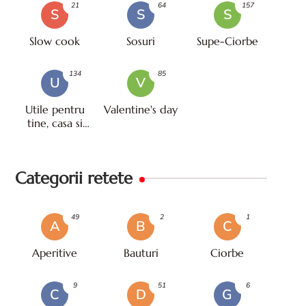
21
64
157
S
S
S
Slow cook
Sosuri
Supe-Ciorbe
134
85
U
V
Utile pentru
Valentine's day
tine, casa si
viata
Categorii retete
49
2
1
A
B
C
Aperitive
Bauturi
Ciorbe
9
51
6
C
D
G