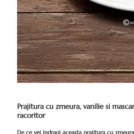
Prajitura cu zmeura, vanilie si masca
racoritor
De ce vei indragi aceasta prajitura cu zmeura