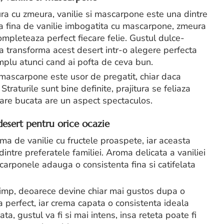
itura cu zmeura, vanilie si mascarpone este una dintre
ma fina de vanilie imbogatita cu mascarpone, zmeura
ompleteaza perfect fiecare felie. Gustul dulce-
asa transforma acest desert intr-o alegere perfecta
implu atunci cand ai pofta de ceva bun.
i mascarpone este usor de pregatit, chiar daca
 Straturile sunt bine definite, prajitura se feliaza
ecare bucata are un aspect spectaculos.
desert pentru orice ocazie
ma de vanilie cu fructele proaspete, iar aceasta
intre preferatele familiei. Aroma delicata a vaniliei
arponele adauga o consistenta fina si catifelata
 timp, deoarece devine chiar mai gustos dupa o
 perfect, iar crema capata o consistenta ideala
a, gustul va fi si mai intens, insa reteta poate fi