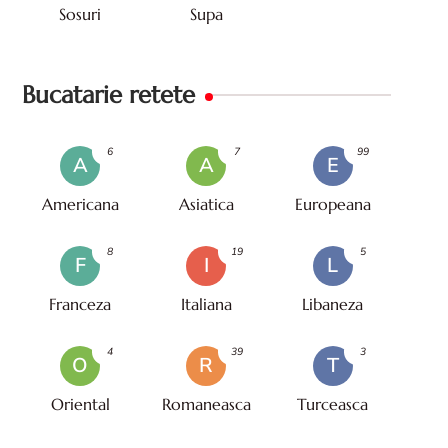
Sosuri
Supa
Bucatarie retete
6
7
99
A
A
E
Americana
Asiatica
Europeana
8
19
5
F
I
L
Franceza
Italiana
Libaneza
4
39
3
O
R
T
Oriental
Romaneasca
Turceasca