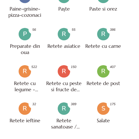
Paine-grisine-
Paşte
Paste si orez
pizza-cozonaci
56
55
386
P
R
R
Preparate din
Retete asiatice
Retete cu carne
oua
522
150
407
R
R
R
Retete cu
Retete cu peste
Retete de post
legume -
si fructe de
vegetariene
mare
32
389
175
R
R
S
Retete ieftine
Retete
Salate
sanatoase /
pentru diete