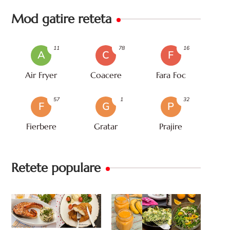
Mod gatire reteta
11
78
16
A
C
F
Air Fryer
Coacere
Fara Foc
57
1
32
F
G
P
Fierbere
Gratar
Prajire
Retete populare