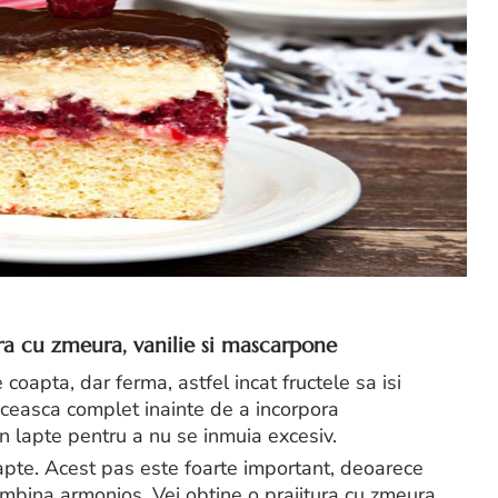
ra cu zmeura, vanilie si mascarpone
coapta, dar ferma, astfel incat fructele sa isi
ceasca complet inainte de a incorpora
rin lapte pentru a nu se inmuia excesiv.
apte. Acest pas este foarte important, deoarece
combina armonios. Vei obtine o prajitura cu zmeura,