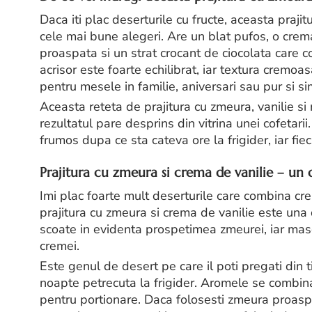
Daca iti plac deserturile cu fructe, aceasta praj
cele mai bune alegeri. Are un blat pufos, o cre
proaspata si un strat crocant de ciocolata care c
acrisor este foarte echilibrat, iar textura cremo
pentru mesele in familie, aniversari sau pur si s
Aceasta reteta de prajitura cu zmeura, vanilie s
rezultatul pare desprins din vitrina unei cofetarii.
frumos dupa ce sta cateva ore la frigider, iar fi
Prajitura cu zmeura si crema de vanilie – un 
Imi plac foarte mult deserturile care combina cre
prajitura cu zmeura si crema de vanilie este una d
scoate in evidenta prospetimea zmeurei, iar masc
cremei.
Este genul de desert pe care il poti pregati din
noapte petrecuta la frigider. Aromele se combina
pentru portionare. Daca folosesti zmeura proaspat