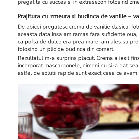
pregatita cu succes si in extrasezon folosind zm
Prajitura cu zmeura si budinca de vanilie – va
De obicei pregatesc crema de vanilie clasica, fol
aceasta data insa am ramas fara suficiente oua, i
ca pofta de dulce era prea mare, am ales sa prep
folosind un plic de budinca din comert.
Rezultatul m-a surprins placut. Crema a iesit fin
incorporat mascarponele, nimeni nu si-a dat seam
astfel de solutii rapide sunt exact ceea ce avem