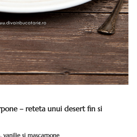
rpone – reteta unui desert fin si
, vanilie si mascarpone