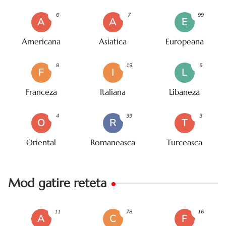
6
7
99
A
A
E
Americana
Asiatica
Europeana
8
19
5
F
I
L
Franceza
Italiana
Libaneza
4
39
3
O
R
T
Oriental
Romaneasca
Turceasca
Mod gatire reteta
11
78
16
A
C
F