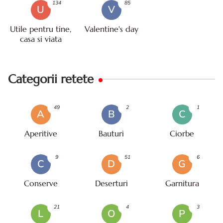
134
85
U
V
Utile pentru tine,
Valentine's day
casa si viata
Categorii retete
49
2
1
A
B
C
Aperitive
Bauturi
Ciorbe
9
51
6
C
D
G
Conserve
Deserturi
Garnitura
21
4
3
L
O
P