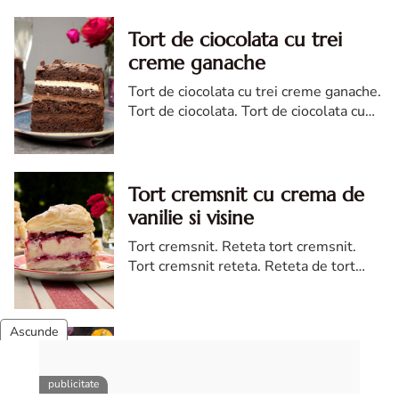
Tort de ciocolata cu trei
creme ganache
Tort de ciocolata cu trei creme ganache.
Tort de ciocolata. Tort de ciocolata cu
trei creme ganache. Reteta tort de
ciocolata. Tort de ciocolata reteta diva
Tort cremsnit cu crema de
vanilie si visine
Tort cremsnit. Reteta tort cremsnit.
Tort cremsnit reteta. Reteta de tort
cremsnit cu vanilie. Tort cremsnit sau
kremes torta
Tort de morcovi cu nuca
Tort de morcovi cu nuci. Reteta de tort