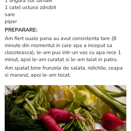
1 lingura suc lamaie
1 catel usturoi zdrobit
sare
piper
PREPARARE:
Am fiert ouale pana au avut consistenta tare (8
minute din momentul in care apa a inceput sa
clocoteasca), le-am pus intr-un vas cu apa rece 1
minut, apoi le-am curatat si le-am taiat in patru.
Am spalat bine frunzele de salata, ridichile, ceapa
si mararul, apoi le-am tocat.