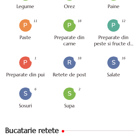
Legume
Orez
Paine
11
18
12
P
P
P
Paste
Preparate din
Preparate din
carne
peste si fructe de
mare
1
18
16
P
R
S
Preparate din pui
Retete de post
Salate
6
2
S
S
Sosuri
Supa
Bucatarie retete