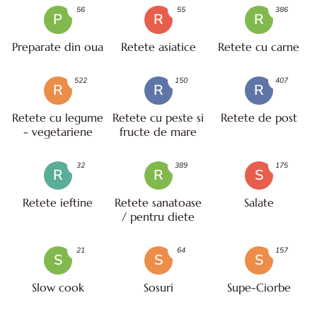
56
55
386
P
R
R
Preparate din oua
Retete asiatice
Retete cu carne
522
150
407
R
R
R
Retete cu legume
Retete cu peste si
Retete de post
- vegetariene
fructe de mare
32
389
175
R
R
S
Retete ieftine
Retete sanatoase
Salate
/ pentru diete
21
64
157
S
S
S
Slow cook
Sosuri
Supe-Ciorbe