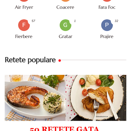
Air Fryer
Coacere
Fara Foc
57
1
32
F
G
P
Fierbere
Gratar
Prajire
Retete populare