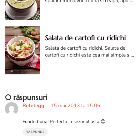
spalam morcovul, telina si ceapa, apoi
le punem la fiert in putina apa cu sare
(200 ml) si supa de legume.
Salata de cartofi cu ridichi
Salata de cartofi cu ridichi. Salata de
cartofi cu ridichi este cea mai simpla si
mai delicioasa salata de cartofi de
primavara, cu ceapa verde si un
dressing de maioneza (care poate fi si
de post) si lamaie.
0 răspunsuri
Retetegg
15 mai 2013 la 15:06
Foarte buna! Perfecta in sezonul asta 😉
RĂSPUNDE