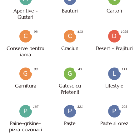
Aperitive -
Bauturi
Cartofi
Gustari
98
413
1095
C
C
D
Conserve pentru
Craciun
Desert - Prajituri
iarna
88
43
111
G
G
L
Garnitura
Gatesc cu
Lifestyle
Prietenii
187
321
205
P
P
P
Paine-grisine-
Paşte
Paste si orez
pizza-cozonaci