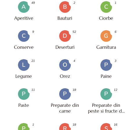
49
2
1
A
B
C
Aperitive
Bauturi
Ciorbe
9
52
6
C
D
G
Conserve
Deserturi
Garnitura
21
4
3
L
O
P
Legume
Orez
Paine
11
18
12
P
P
P
Paste
Preparate din
Preparate din
carne
peste si fructe de
mare
1
18
16
P
R
S