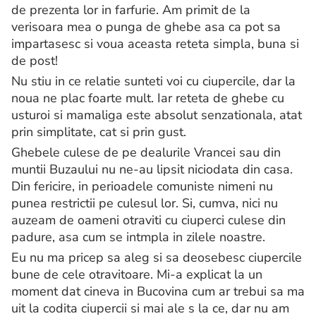
de prezenta lor in farfurie. Am primit de la
verisoara mea o punga de ghebe asa ca pot sa
impartasesc si voua aceasta reteta simpla, buna si
de post!
Nu stiu in ce relatie sunteti voi cu ciupercile, dar la
noua ne plac foarte mult. Iar reteta de ghebe cu
usturoi si mamaliga este absolut senzationala, atat
prin simplitate, cat si prin gust.
Ghebele culese de pe dealurile Vrancei sau din
muntii Buzaului nu ne-au lipsit niciodata din casa.
Din fericire, in perioadele comuniste nimeni nu
punea restrictii pe culesul lor. Si, cumva, nici nu
auzeam de oameni otraviti cu ciuperci culese din
padure, asa cum se intmpla in zilele noastre.
Eu nu ma pricep sa aleg si sa deosebesc ciupercile
bune de cele otravitoare. Mi-a explicat la un
moment dat cineva in Bucovina cum ar trebui sa ma
uit la codita ciupercii si mai ale s la ce, dar nu am