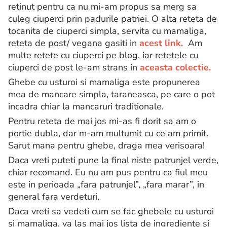
retinut pentru ca nu mi-am propus sa merg sa
culeg ciuperci prin padurile patriei. O alta reteta de
tocanita de ciuperci simpla, servita cu mamaliga,
reteta de post/ vegana gasiti in
acest link.
Am
multe retete cu ciuperci pe blog, iar retetele cu
ciuperci de post le-am strans in
aceasta colectie.
Ghebe cu usturoi si mamaliga este propunerea
mea de mancare simpla, taraneasca, pe care o pot
incadra chiar la mancaruri traditionale.
Pentru reteta de mai jos mi-as fi dorit sa am o
portie dubla, dar m-am multumit cu ce am primit.
Sarut mana pentru ghebe, draga mea verisoara!
Daca vreti puteti pune la final niste patrunjel verde,
chiar recomand. Eu nu am pus pentru ca fiul meu
este in perioada „fara patrunjel”, „fara marar”, in
general fara verdeturi.
Daca vreti sa vedeti cum se fac ghebele cu usturoi
si mamaliga, va las mai jos lista de ingrediente si