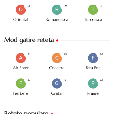
4
39
3
O
R
T
Oriental
Romaneasca
Turceasca
Mod gatire reteta
11
79
16
A
C
F
Air Fryer
Coacere
Fara Foc
57
1
32
F
G
P
Fierbere
Gratar
Prajire
Retete populare