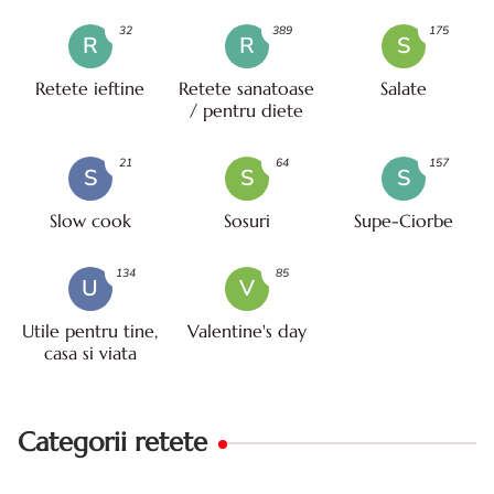
32
389
175
R
R
S
Retete ieftine
Retete sanatoase
Salate
/ pentru diete
21
64
157
S
S
S
Slow cook
Sosuri
Supe-Ciorbe
134
85
U
V
Utile pentru tine,
Valentine's day
casa si viata
Categorii retete