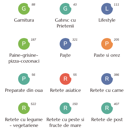
88
43
111
G
G
L
Garnitura
Gatesc cu
Lifestyle
Prietenii
187
321
205
P
P
P
Paine-grisine-
Paşte
Paste si orez
pizza-cozonaci
56
55
386
P
R
R
Preparate din oua
Retete asiatice
Retete cu carne
522
150
407
R
R
R
Retete cu legume
Retete cu peste si
Retete de post
- vegetariene
fructe de mare