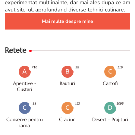
experimentat mult inainte, dar mai ales dupa ce am
avut site-ul, aprofundand diverse tehnici culinare.
Mai multe despre mine
Retete
710
95
119
A
B
C
Aperitive -
Bauturi
Cartofi
Gustari
98
413
1095
C
C
D
Conserve pentru
Craciun
Desert - Prajituri
iarna