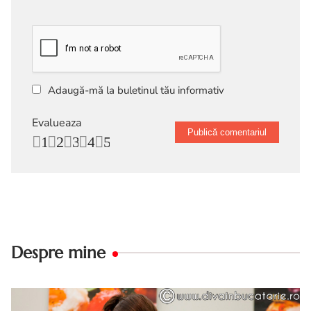
Adaugă-mă la buletinul tău informativ
Evalueaza
1
2
3
4
5
Despre mine