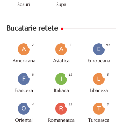
Sosuri
Supa
Bucatarie retete
7
7
99
A
A
E
Americana
Asiatica
Europeana
8
19
5
F
I
L
Franceza
Italiana
Libaneza
4
39
3
O
R
T
Oriental
Romaneasca
Turceasca