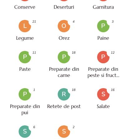
Conserve
Deserturi
Garnitura
21
4
3
L
O
P
Legume
Orez
Paine
11
18
12
P
P
P
Paste
Preparate din
Preparate din
carne
peste si fructe
de mare
1
18
16
P
R
S
Preparate din
Retete de post
Salate
pui
6
2
S
S