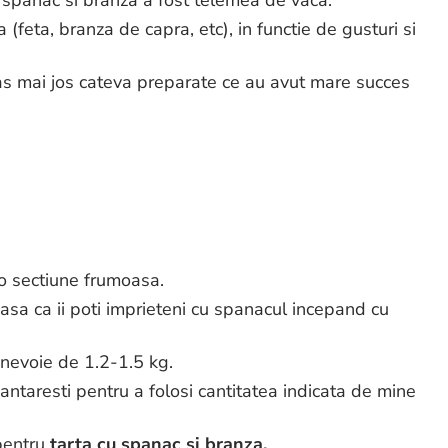
 spanac si branza a fost telemea de vaca.
 (feta, branza de capra, etc), in functie de gusturi si
las mai jos cateva preparate ce au avut mare succes
 o sectiune frumoasa.
i, asa ca ii poti imprieteni cu spanacul incepand cu
 nevoie de 1.2-1.5 kg.
ci. Cantaresti pentru a folosi cantitatea indicata de mine
pentru
tarta cu spanac si branza.