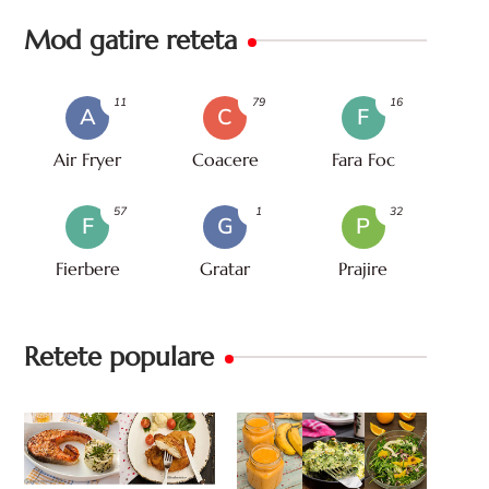
Mod gatire reteta
11
79
16
A
C
F
Air Fryer
Coacere
Fara Foc
57
1
32
F
G
P
Fierbere
Gratar
Prajire
Retete populare