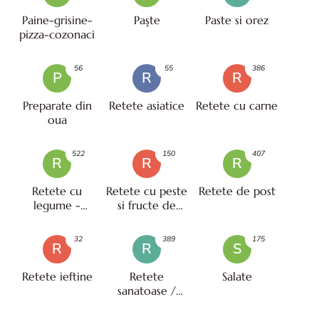
Paine-grisine-
Paşte
Paste si orez
pizza-cozonaci
56
55
386
P
R
R
Preparate din
Retete asiatice
Retete cu carne
oua
522
150
407
R
R
R
Retete cu
Retete cu peste
Retete de post
legume -
si fructe de
vegetariene
mare
32
389
175
R
R
S
Retete ieftine
Retete
Salate
sanatoase /
pentru diete