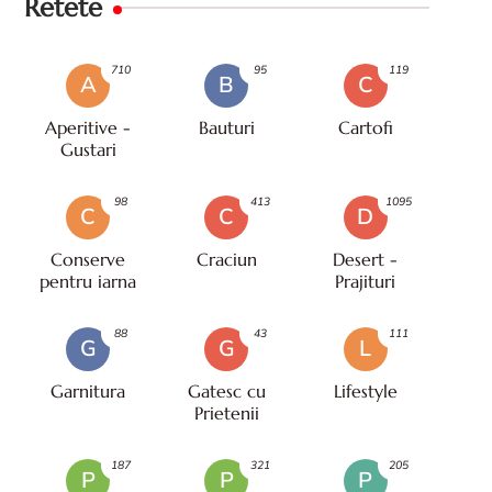
Retete
710
95
119
A
B
C
Aperitive -
Bauturi
Cartofi
Gustari
98
413
1095
C
C
D
Conserve
Craciun
Desert -
pentru iarna
Prajituri
88
43
111
G
G
L
Garnitura
Gatesc cu
Lifestyle
Prietenii
187
321
205
P
P
P