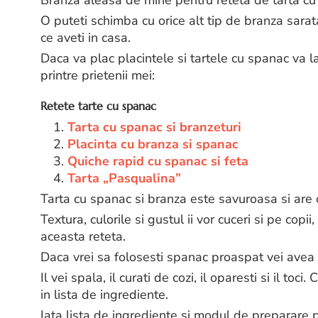
Branza aleasa de mine pentru reteta de tarta cu
O puteti schimba cu orice alt tip de branza sarata
ce aveti in casa.
Daca va plac placintele si tartele cu spanac va 
printre prietenii mei:
Retete tarte cu spanac
1.
Tarta cu spanac si branzeturi
2.
Placinta cu branza si spanac
3.
Quiche rapid cu spanac si feta
4.
Tarta „Pasqualina”
Tarta cu spanac si branza este savuroasa si are
Textura, culorile si gustul ii vor cuceri si pe copi
aceasta reteta.
Daca vrei sa folosesti spanac proaspat vei avea
Il vei spala, il curati de cozi, il oparesti si il to
in lista de ingrediente.
Iata lista de ingrediente si modul de preparare 