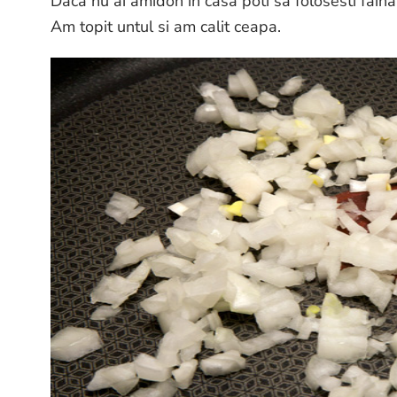
Daca nu ai amidon in casa poti sa folosesti fain
Am topit untul si am calit ceapa.