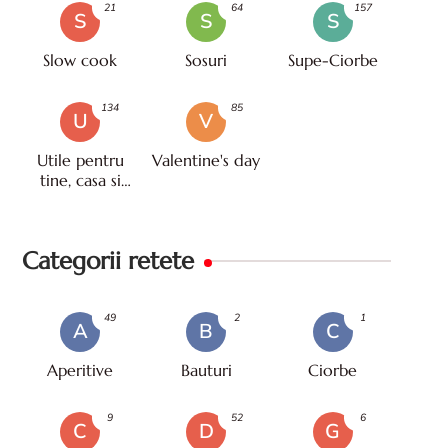
21
64
157
S
S
S
Slow cook
Sosuri
Supe-Ciorbe
134
85
U
V
Utile pentru
Valentine's day
tine, casa si
viata
Categorii retete
49
2
1
A
B
C
Aperitive
Bauturi
Ciorbe
9
52
6
C
D
G