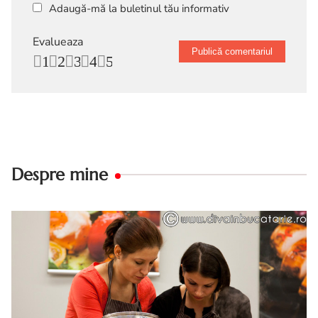
Adaugă-mă la buletinul tău informativ
Evalueaza
1
2
3
4
5
Despre mine