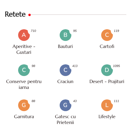
Retete
710
95
119
A
B
C
Aperitive -
Bauturi
Cartofi
Gustari
98
413
1095
C
C
D
Conserve pentru
Craciun
Desert - Prajituri
iarna
88
43
111
G
G
L
Garnitura
Gatesc cu
Lifestyle
Prietenii