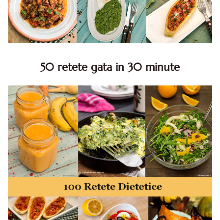
50 retete gata in 30 minute
50 retete gata in 30 minute. 50 idei retete gata in 30
minute. Retete rapide. Retete rapide de mancare. Idei
retete mancare rapid