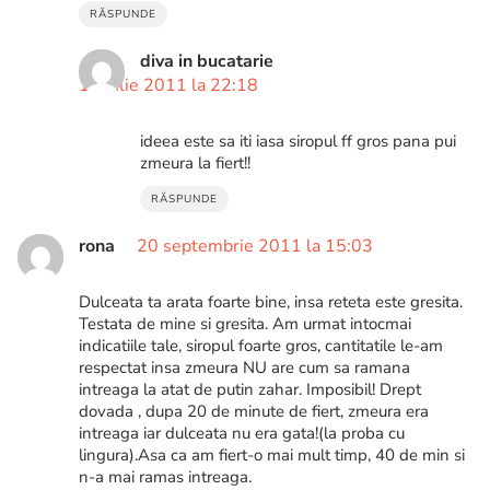
RĂSPUNDE
diva in bucatarie
13 iulie 2011 la 22:18
ideea este sa iti iasa siropul ff gros pana pui
zmeura la fiert!!
RĂSPUNDE
rona
20 septembrie 2011 la 15:03
Dulceata ta arata foarte bine, insa reteta este gresita.
Testata de mine si gresita. Am urmat intocmai
indicatiile tale, siropul foarte gros, cantitatile le-am
respectat insa zmeura NU are cum sa ramana
intreaga la atat de putin zahar. Imposibil! Drept
dovada , dupa 20 de minute de fiert, zmeura era
intreaga iar dulceata nu era gata!(la proba cu
lingura).Asa ca am fiert-o mai mult timp, 40 de min si
n-a mai ramas intreaga.