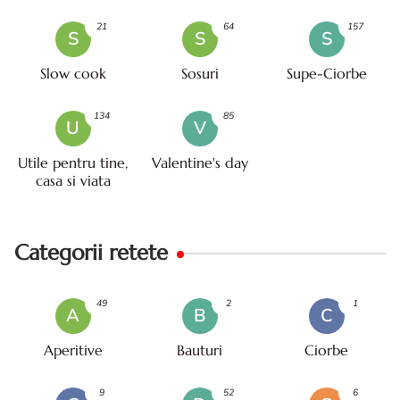
21
64
157
S
S
S
Slow cook
Sosuri
Supe-Ciorbe
134
85
U
V
Utile pentru tine,
Valentine's day
casa si viata
Categorii retete
49
2
1
A
B
C
Aperitive
Bauturi
Ciorbe
9
52
6