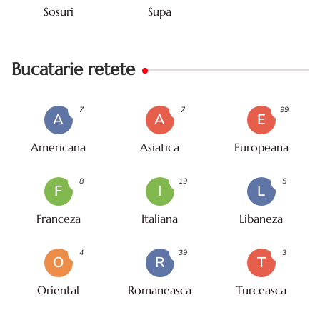
Sosuri
Supa
Bucatarie retete
7
7
99
A
A
E
Americana
Asiatica
Europeana
8
19
5
F
I
L
Franceza
Italiana
Libaneza
4
39
3
O
R
T
Oriental
Romaneasca
Turceasca