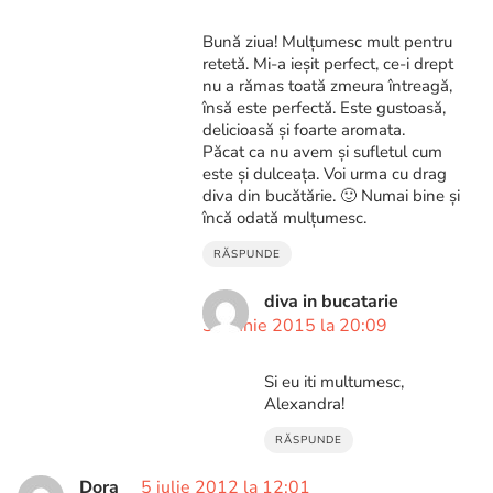
Bună ziua! Mulțumesc mult pentru
retetă. Mi-a ieșit perfect, ce-i drept
nu a rămas toată zmeura întreagă,
însă este perfectă. Este gustoasă,
delicioasă și foarte aromata.
Păcat ca nu avem și sufletul cum
este și dulceața. Voi urma cu drag
diva din bucătărie. 🙂 Numai bine și
încă odată mulțumesc.
RĂSPUNDE
diva in bucatarie
30 iunie 2015 la 20:09
Si eu iti multumesc,
Alexandra!
RĂSPUNDE
Dora
5 iulie 2012 la 12:01