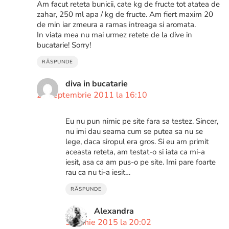
Am facut reteta bunicii, cate kg de fructe tot atatea de
zahar, 250 ml apa / kg de fructe. Am fiert maxim 20
de min iar zmeura a ramas intreaga si aromata.
In viata mea nu mai urmez retete de la dive in
bucatarie! Sorry!
RĂSPUNDE
diva in bucatarie
20 septembrie 2011 la 16:10
Eu nu pun nimic pe site fara sa testez. Sincer,
nu imi dau seama cum se putea sa nu se
lege, daca siropul era gros. Si eu am primit
aceasta reteta, am testat-o si iata ca mi-a
iesit, asa ca am pus-o pe site. Imi pare foarte
rau ca nu ti-a iesit…
RĂSPUNDE
Alexandra
30 iunie 2015 la 20:02