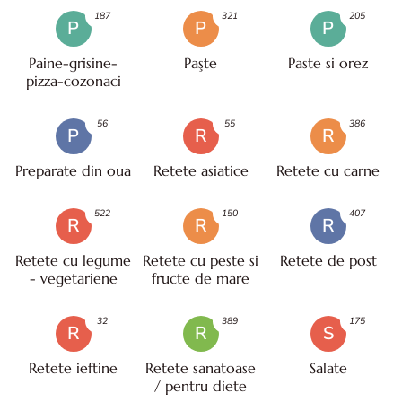
187
321
205
P
P
P
Paine-grisine-
Paşte
Paste si orez
pizza-cozonaci
56
55
386
P
R
R
Preparate din oua
Retete asiatice
Retete cu carne
522
150
407
R
R
R
Retete cu legume
Retete cu peste si
Retete de post
- vegetariene
fructe de mare
32
389
175
R
R
S
Retete ieftine
Retete sanatoase
Salate
/ pentru diete