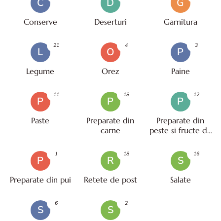
C
D
G
Conserve
Deserturi
Garnitura
21
4
3
L
O
P
Legume
Orez
Paine
11
18
12
P
P
P
Paste
Preparate din
Preparate din
carne
peste si fructe de
mare
1
18
16
P
R
S
Preparate din pui
Retete de post
Salate
6
2
S
S