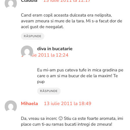
Claudia
13 iulie 2011 la 12:17
Cand eram copil aceasta dulceata era nelipsita,
aveam zmeura si mure de la tara. Mi s-a facut dor de
acel gust de neegalat.
RĂSPUNDE
diva in bucatarie
13 iulie 2011 la 12:24
Eu mi-am pus cateva tufe in mica gradina pe
care o am si ma bucur de ele la maxim! Te
pup
RĂSPUNDE
Mihaela
13 iulie 2011 la 18:49
Da, vreau sa incerc 🙂 Stiu ca este foarte aromata, imi
place cum ti-au ramas bucati intregi de zmeura!