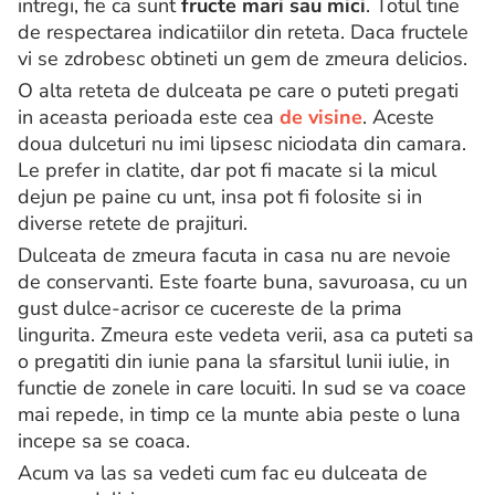
intregi, fie ca sunt
fructe mari sau mici
. Totul tine
de respectarea indicatiilor din reteta. Daca fructele
vi se zdrobesc obtineti un gem de zmeura delicios.
O alta reteta de dulceata pe care o puteti pregati
in aceasta perioada este cea
de visine
. Aceste
doua dulceturi nu imi lipsesc niciodata din camara.
Le prefer in clatite, dar pot fi macate si la micul
dejun pe paine cu unt, insa pot fi folosite si in
diverse retete de prajituri.
Dulceata de zmeura facuta in casa nu are nevoie
de conservanti. Este foarte buna, savuroasa, cu un
gust dulce-acrisor ce cucereste de la prima
lingurita. Zmeura este vedeta verii, asa ca puteti sa
o pregatiti din iunie pana la sfarsitul lunii iulie, in
functie de zonele in care locuiti. In sud se va coace
mai repede, in timp ce la munte abia peste o luna
incepe sa se coaca.
Acum va las sa vedeti cum fac eu dulceata de