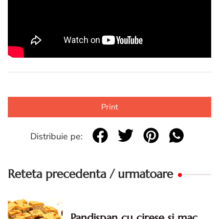
Print
Distribuie pe:
Reteta precedenta / urmatoare
Pandispan cu cirese si mac