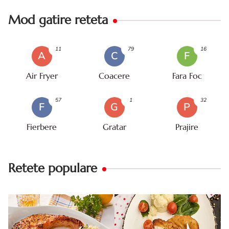
Mod gatire reteta
11
79
16
A
C
F
Air Fryer
Coacere
Fara Foc
57
1
32
F
G
P
Fierbere
Gratar
Prajire
Retete populare