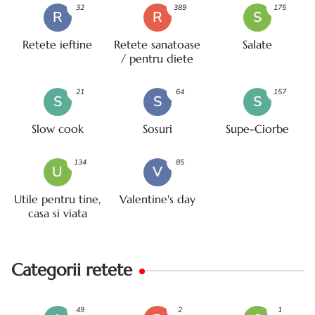
32
389
175
R
R
S
Retete ieftine
Retete sanatoase
Salate
/ pentru diete
21
64
157
S
S
S
Slow cook
Sosuri
Supe-Ciorbe
134
85
U
V
Utile pentru tine,
Valentine's day
casa si viata
Categorii retete
49
2
1