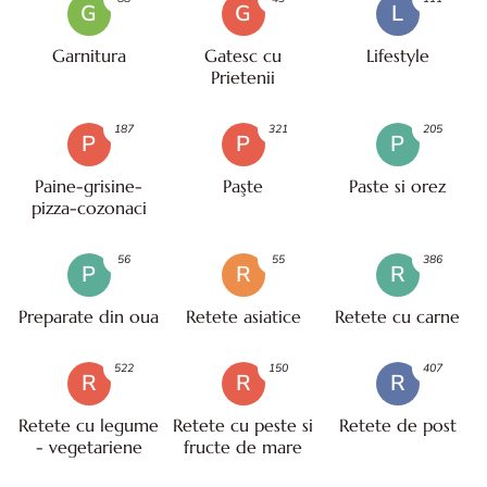
G
G
L
Garnitura
Gatesc cu
Lifestyle
Prietenii
187
321
205
P
P
P
Paine-grisine-
Paşte
Paste si orez
pizza-cozonaci
56
55
386
P
R
R
Preparate din oua
Retete asiatice
Retete cu carne
522
150
407
R
R
R
Retete cu legume
Retete cu peste si
Retete de post
- vegetariene
fructe de mare