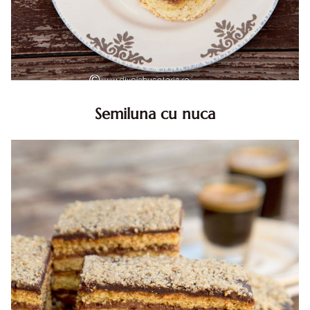
Semiluna cu nuca
Semiluna cu nuca. Prajitura semiluna cu nuca. Prajitura
Semiluna. Prajitura simpla semiluna cu nuci. Semiluna cu
nuca pufoasa