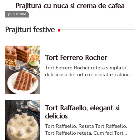
Prajitura cu nuca si crema de cafea
Prajitura cu nuca si crema de cafea. Prajitura cu nuca.
Prajitura cu nuca si crema de cafea. Reteta prajitura cu
nuca si cafea. Prajitura cu cu nuca si cafea
Prajituri festive
Tort Ferrero Rocher
Tort Ferrero Rocher reteta simpla si
delicioasa de tort cu ciocolata si alune
de padure Magia combinatiei de
ciocolata si alune Tortul Ferrero Rocher
este o adevarataincantare ...
Tort Raffaello, elegant si
delicios
Tort Raffaello. Reteta Tort Raffaello.
Tort Raffaello reteta. Cum faci Tort
Raffaello. Tort Raffaello cea mai buna