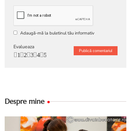
Adaugă-mă la buletinul tău informativ
Evalueaza
1
2
3
4
5
Despre mine