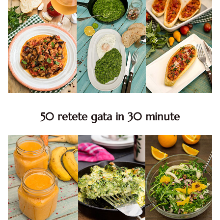
50 retete gata in 30 minute
50 retete gata in 30 minute. 50 idei retete gata in 30
minute. Retete rapide. Retete rapide de mancare. Idei
retete mancare rapid