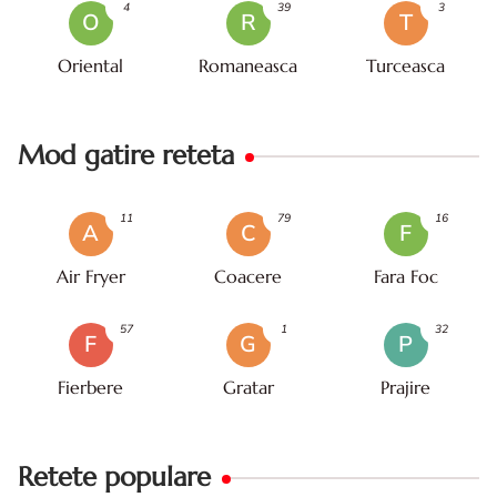
4
39
3
O
R
T
Oriental
Romaneasca
Turceasca
Mod gatire reteta
11
79
16
A
C
F
Air Fryer
Coacere
Fara Foc
57
1
32
F
G
P
Fierbere
Gratar
Prajire
Retete populare