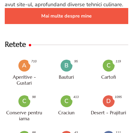
avut site-ul, aprofundand diverse tehnici culinare.
Mai multe despre mine
Retete
710
95
119
A
B
C
Aperitive -
Bauturi
Cartofi
Gustari
98
413
1095
C
C
D
Conserve pentru
Craciun
Desert - Prajituri
iarna
88
43
111