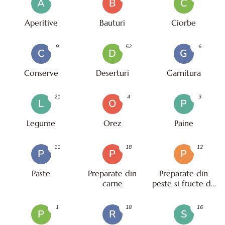
A
B
C
Aperitive
Bauturi
Ciorbe
9
52
6
C
D
G
Conserve
Deserturi
Garnitura
21
4
3
L
O
P
Legume
Orez
Paine
11
18
12
P
P
P
Paste
Preparate din
Preparate din
carne
peste si fructe de
mare
1
18
16
P
R
S