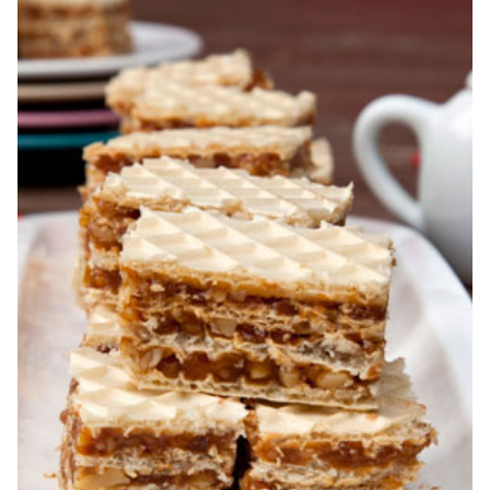
prajitura Jerbo. Prajitura Greta Garbo. Reteta prajitura cu
foi si gem cu nuca. Zserbo. Prăjitura Jerbo